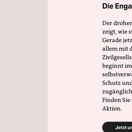
Die Enga
Der drohe
zeigt, wie
Gerade jet
allem mit d
Zivilgesell
beginnt im
selbstverw
Schutz und 
zugänglich
Finden Sie
Aktion.
Jetzt u