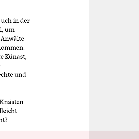
auch in der
ll, um
e Anwälte
genommen.
e Künast,
e
echte und
 Knästen
leicht
ht?