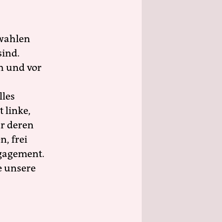
wahlen
sind.
h und vor
lles
 linke,
ür deren
n, frei
ngagement.
e unsere