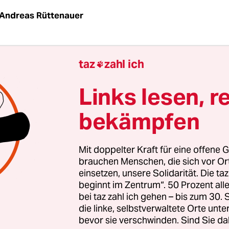
Andreas Rüttenauer
über Thomas Middelhoff! Wir kennen sein Grinse
taz
zahl ich

 nicht aus dem Gesicht weichen wollte, als er den
art ruiniert hatte, dass eine Aktie nur noch ein 
Links lesen, r
at. Wir kennen seine Uhr, die er bei einer Tasche
bekämpfen
digen müssen, und wissen, dass sie für über 10.
 worden ist, obwohl sie wohl nur um die 2.500 Eu
Mit doppelter Kraft für eine offene G
brauchen Menschen, die sich vor O
einsetzen, unsere Solidarität. Die ta
, der lange Jahre als Topmanager von Bertelsma
beginnt im Zentrum“. 50 Prozent a
 angehimmelt worden war, schuldet seinen Freu
bei taz zahl ich gehen – bis zum 30
ken aus seiner güldenen Zeit mehrere Millionen
die linke, selbstverwaltete Orte unte
bevor sie verschwinden. Sind Sie da