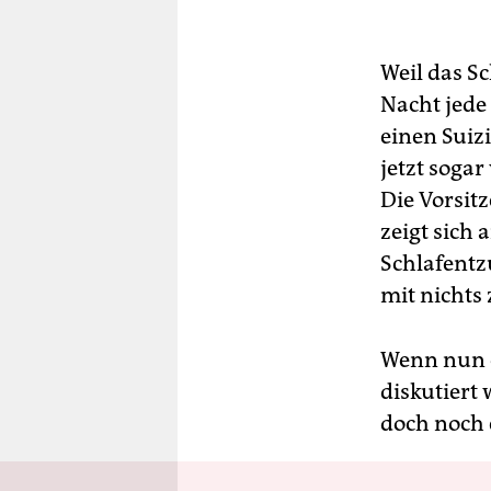
Weil das Sc
Nacht jede 
einen Suiz
jetzt soga
Die Vorsit
zeigt sich
Schlafentz
mit nichts 
Wenn nun e
diskutiert
doch noch 