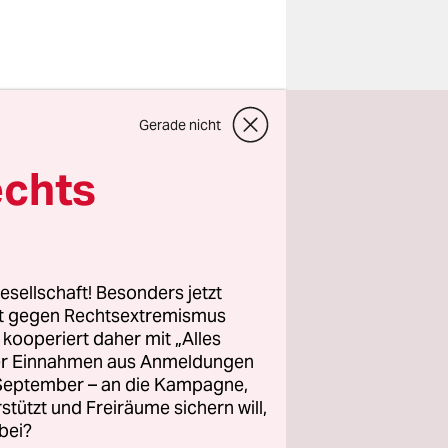
n, das ihm
Gerade nicht
 Karstadt-
paar Cent
echts
npfändung
000 Euro
ro wert sein
esellschaft! Besonders jetzt
rt gegen Rechtsextremismus
z kooperiert daher mit „Alles
nn
ller Einnahmen aus Anmeldungen
nden und
. September – an die Kampagne,
 Euro.
rstützt und Freiräume sichern will,
bei?