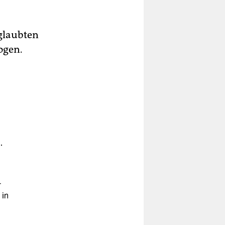
eglaubten
ogen.
.
r
 in