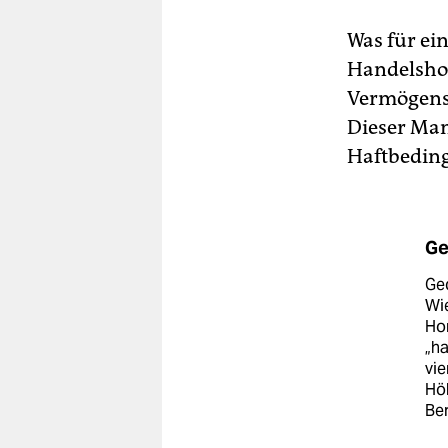
Was für ei
Handelshoc
Vermögens m
Dieser Man
Haftbeding
Ge
Ged
Wie
Hom
„h
vie
Höh
Ber