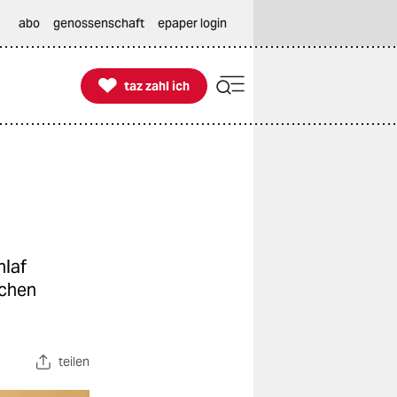
abo
genossenschaft
epaper login

taz zahl ich
taz zahl ich
hlaf
schen
teilen