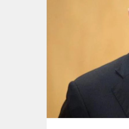
berlin
nord
wahrheit
verlag
verlag
veranstaltungen
shop
fragen & hilfe
unterstützen
abo
genossenschaft