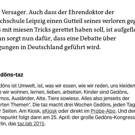
n Versager. Auch dass der Ehrendoktor der
hschule Leipzig einen Gutteil seines verloren g
it miesen Tricks gerettet haben soll, ist aufgefl
n sorgt nun dafür, dass eine Debatte über
ungen in Deutschland geführt wird.
döns-taz
öns ist Umwelt, ist, was wir essen, wie wir reden, uns kleiden
 wir wohnen, lernen, lieben, arbeiten. Kinder sind Gedöns,
os, Ausländer, Alte. Tiere sowieso. Alles also jenseits der
arten Themen“. Die taz macht drei Wochen Gedöns, jeden Tag
r Seiten. Am Kiosk,
eKiosk
oder direkt im
Probe-Abo
. Und de
epunkt folgt dann am 25. April: der große Gedöns-Kongress
lin, das
taz.lab 2015
.