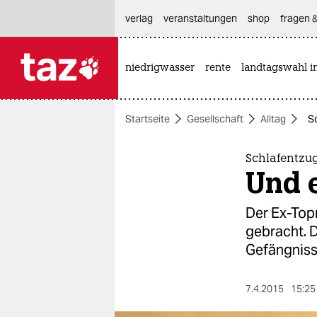
hautnavigation anspringen
hauptinhalt anspringen
footer anspringen
verlag
veranstaltungen
shop
fragen &
niedrigwasser
rente
landtagswahl i

taz zahl ich
taz zahl ich
Startseite
Gesellschaft
Alltag
S
themen
politik
Schlafentzu
Und e
öko
Der Ex-Top
gesellschaft
gebracht. 
Gefängniss
kultur
sport
7.4.2015
15:25