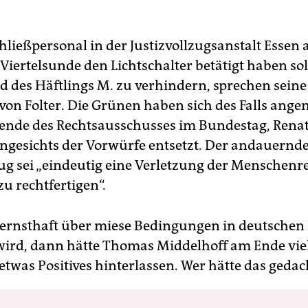
hließpersonal in der Justizvollzugsanstalt Essen 
Viertelsunde den Lichtschalter betätigt haben so
id des Häftlings M. zu verhindern, sprechen sein
r von Folter. Die Grünen haben sich des Falls an
zende des Rechtsausschusses im Bundestag, Renat
 angesichts der Vorwürfe entsetzt. Der andauernd
ug sei „eindeutig eine Verletzung der Menschenr
zu rechtfertigen“.
rnsthaft über miese Bedingungen in deutschen
 wird, dann hätte Thomas Middelhoff am Ende viel
etwas Positives hinterlassen. Wer hätte das gedac