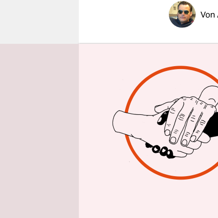
epaper login
Von
Reden wir 
selbst dann
Konzern der
gekostet h
hat aushän
versteigert
soll.
Middelhoff
regelrecht
Partnerban