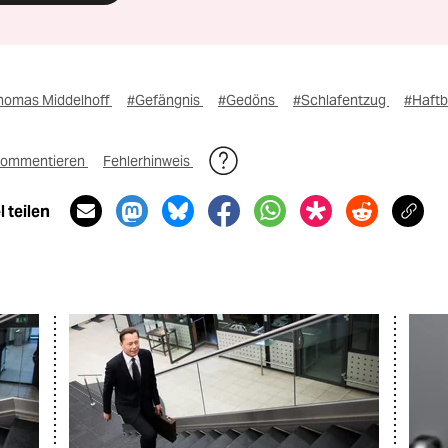
homas Middelhoff
#Gefängnis
#Gedöns
#Schlafentzug
#Haft
ommentieren
Fehlerhinweis
 teilen