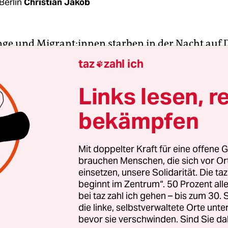
Berlin
Christian Jakob
nge und Mi­gran­t:in­nen starben in der Nacht auf
Schiffsunglück vor der Küste Jemens. Das bericht
taz
zahl ich

swerk UNHCR. Nur vier Überlebende seien nahe d
z Ta'iz im Südwesten des Landes gefunden worde
Links lesen, r
rke Winde und Überfrachtung gewesen sein. Das 
bekämpfen
„Schlaglicht auf die gefährliche Reise zwischen J
o das UNHCR. Nähere Angaben zur Nationalität de
tartpunkt des Bootes machte die Organisation ni
Mit doppelter Kraft für eine offene G
brauchen Menschen, die sich vor O
einsetzen, unsere Solidarität. Die ta
ind nach rund zehn Jahren Bürgerkrieg etwa 18 
beginnt im Zentrum“. 50 Prozent a
uf Hilfe angewiesen – bei einer Einwohnerzahl 
bei taz zahl ich gehen – bis zum 30
 Dennoch ist der Seeweg vom Horn von Afrika na
die linke, selbstverwaltete Orte unte
bevor sie verschwinden. Sind Sie da
igsten Migrations- und Fluchtrouten der Welt. Die