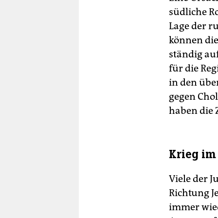
südliche R
Lage der r
können die
ständig au
für die Re
in den übe
gegen Chol
haben die 
Krieg im
Viele der 
Richtung 
immer wied