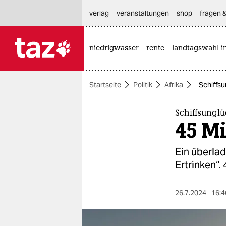
hautnavigation anspringen
hauptinhalt anspringen
footer anspringen
verlag
veranstaltungen
shop
fragen &
niedrigwasser
rente
landtagswahl i

taz zahl ich
taz zahl ich
Startseite
Politik
Afrika
Schiffsu
themen
politik
Schiffsunglü
45 M
öko
Ein überla
gesellschaft
Ertrinken“
kultur
26.7.2024
16:4
sport