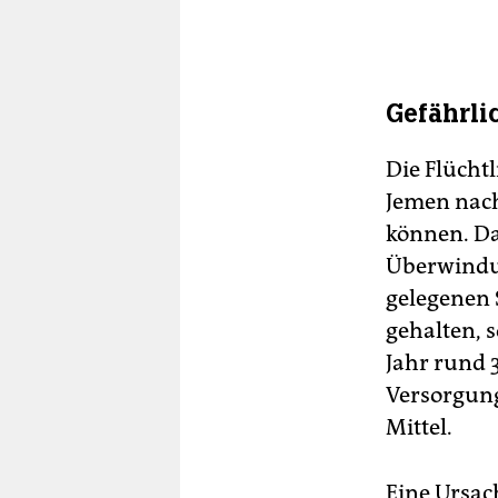
Gefährli
Die Flüchtl
Jemen nach
können. Das
Überwindun
gelegenen 
gehalten, 
Jahr rund 
Versorgung
Mittel.
Eine Ursac