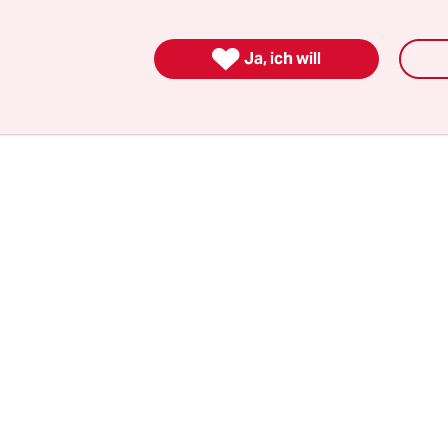
nkommenden ist zwischen 2021 und 2023 von run
0.000 Menschen pro Jahr gestiegen. Im Juni 2024

Ja, ich will
te die IOM rund 1.800 Ankünfte im Jemen, die mei
aus Somalia.