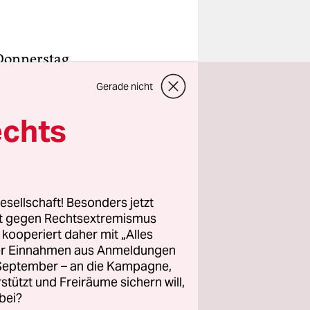
 Donnerstag
et das UN-
Gerade nicht
er Küste
n. Ursache
echts
Unglück
emen und
r Opfer
cht.
esellschaft! Besonders jetzt
rt gegen Rechtsextremismus
z kooperiert daher mit „Alles
Millionen
ller Einnahmen aus Anmeldungen
von rund 33
. September – an die Kampagne,
ch Jemen
rstützt und Freiräume sichern will,
bei?
 Zahl der