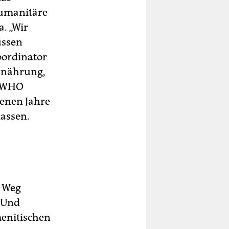
humanitäre
. „Wir
üssen
oordinator
ernährung,
e WHO
enen Jahre
lassen.
n Weg
. Und
menitischen