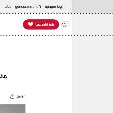
abo
genossenschaft
epaper login

taz zahl ich
taz zahl ich
 das
teilen