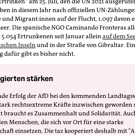
Ertrinken“ am 25. Juli, den die UN 2021 ausgerufe
rben in diesem Jahr nach offiziellen UN-Zählunge
 und Mi­gran­t:in­nen auf der Flucht, 1.097 davon
eer. Die spanische NGO Caminando Fronteras all
n 5.054 Ertrunkenen seit Januar allein
auf dem Se
schen Inseln
und in der Straße von Gibraltar. Eine
 dafür gibt es bisher nicht.
gierten stärken
nde Erfolg der AfD bei den kommenden Landtags
 stark rechtsextreme Kräfte inzwischen geworden 
zt braucht es Zusammenhalt und Solidarität. Auc
en Menschen, die sich vor Ort für eine starke
schaft einsetzen. Die taz kooperiert deshalb mit "A