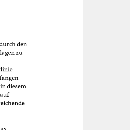
h durch den
hlagen zu
linie
efangen
 in diesem
 auf
reichende
das