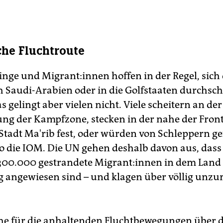
che Fluchtroute
inge und Mi­gran­t:in­nen hoffen in der Regel, sic
 Saudi-Arabien oder in die Golfstaaten durchsc
 gelingt aber vielen nicht. Viele scheitern an der
g der Kampfzone, stecken in der nahe der Front
Stadt Ma'rib fest, oder würden von Schleppern g
so die IOM. Die UN gehen deshalb davon aus, dass
300.000 gestrandete Mi­gran­t:in­nen in dem Land
 angewiesen sind – und klagen über völlig unzu
he für die anhaltenden Fluchtbewegungen über 