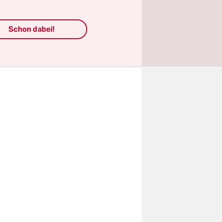
d 27.000
Schon dabei!
sten