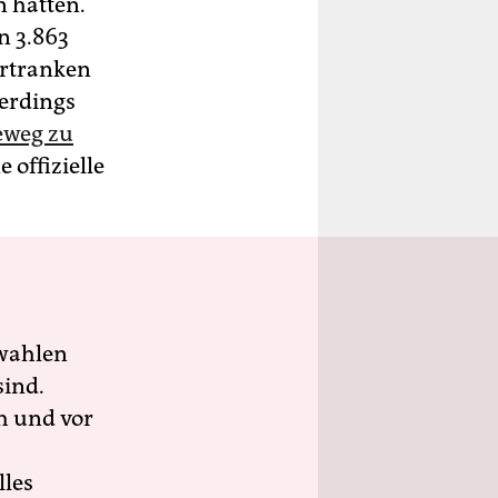
n hatten.
n 3.863
 ertranken
erdings
eweg zu
 offizielle
wahlen
sind.
h und vor
lles