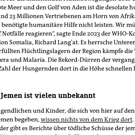
ote Meer und den Golf von Aden ist die desolate 
und 23 Millionen Vertriebenen am Horn von Afrika
 benötigte humanitäre Hilfe nicht leisten. Wir m
f Notfälle reagieren“, sagte Ende 2023 der WHO-K
gion Somalia, Richard Lang'at. Es herrsche Unter
rfüllten Flüchtlingslagern der Region kämpfe di
era und Malaria. Die Rekord-Dürren der vergang
Zahl der Hungernden dort in die Höhe schnellen 
 Jemen ist vielen unbekannt
Jugendlichen und Kinder, die sich von hier auf de
Jemen begeben,
wissen nichts von dem Krieg dort
er gibt es Berichte über tödliche Schüsse der je