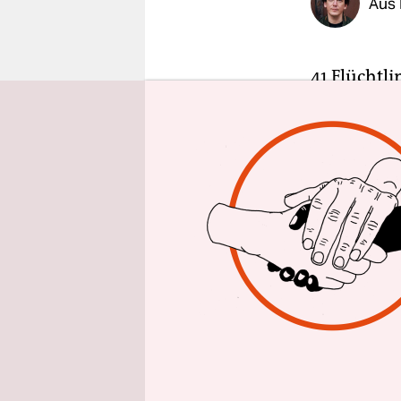
Aus 
epaper login
41 Flüchtli
bei einem 
Flüchtling
der Provin
sollen sta
werfe ein 
Afrika“, s
oder dem S
Im Jemen s
Menschen a
Millionen.
eine wicht