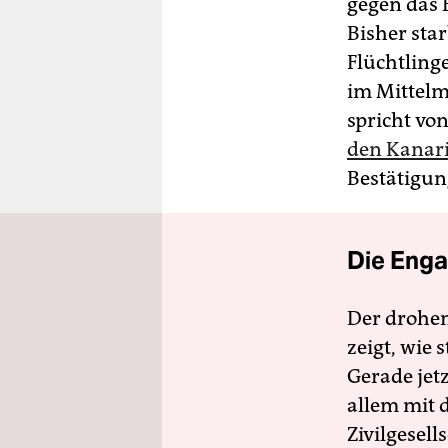
gegen das 
Bisher sta
Flüchtlinge
im Mittelm
spricht vo
den Kanari
Bestätigung
Die Enga
Der drohe
zeigt, wie
Gerade jet
allem mit d
Zivilgesell