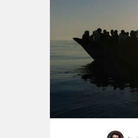
berlin
nord
wahrheit
verlag
verlag
veranstaltungen
shop
fragen & hilfe
unterstützen
abo
genossenschaft