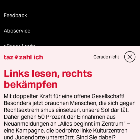
Feedback
Aboservice
ePaper Login
taz
zahl ich
Gerade nicht

Downloads für Abonnierende
Links lesen, rechts
bekämpfen
© 2026 taz Verlags und Vertriebs GmbH
Mit doppelter Kraft für eine offene Gesellschaft!
Alle Rechte vorbehalten. Bei rechtlichen Fragen oder für Genehmigungen
wenden Sie sich bitte an
lizenzen@taz.de
Besonders jetzt brauchen Menschen, die sich gegen
Rechtsextremismus einsetzen, unsere Solidarität.
Daher gehen 50 Prozent der Einnahmen aus
Feedback
Redaktionsstatut
Kommune-Richtlinien
KI-
Neuanmeldungen an „Alles beginnt im Zentrum“ –
eine Kampagne, die bedrohte linke Kulturzentren
Leitlinie
Informant
Datenschutz
Impressum
AGB
und Jugendorte unterstützt. Sind Sie dabei?