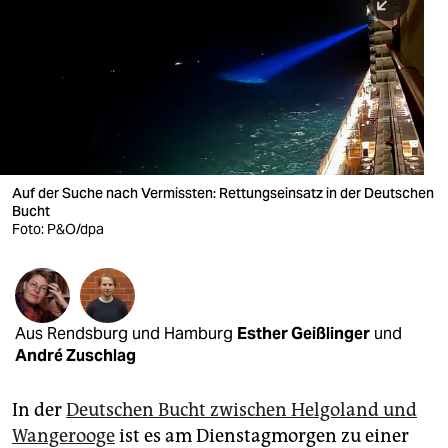
berlin
nord
wahrheit
verlag
verlag
Auf der Suche nach Vermissten: Rettungseinsatz in der Deutschen
Bucht
veranstaltungen
Foto: P&O/dpa
shop
fragen & hilfe
unterstützen
Aus Rendsburg und Hamburg
Esther Geißlinger
und
André Zuschlag
abo
In der
Deutschen Bucht zwischen Helgoland und
genossenschaft
Wangerooge
ist es am Dienstagmorgen zu einer