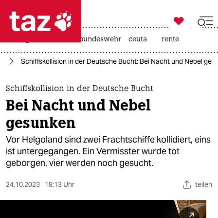

taz zahl ich
niedrigwasser
afd
bundeswehr
ceuta
rente

taz zahl ich
rd
Schiffskollision in der Deutsche Bucht: Bei Nacht und Nebel ge
taz zahl ich
themen
Schiffskollision in der Deutsche Bucht
Bei Nacht und Nebel
politik
gesunken
öko
Vor Helgoland sind zwei Frachtschiffe kollidiert, eins
ist untergegangen. Ein Vermisster wurde tot
gesellschaft
geborgen, vier werden noch gesucht.
kultur
24.10.2023
18:13 Uhr
teilen
sport