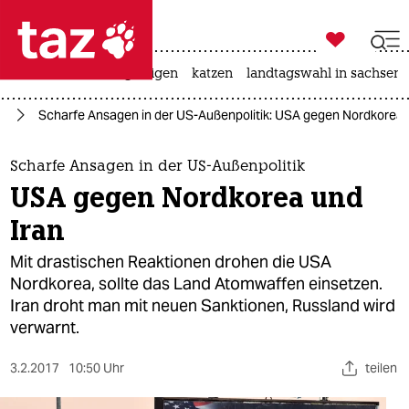

taz zahl ich
ceuta
hitze
bergsteigen
katzen
landtagswahl in sachsen-

taz zahl ich
mp
Scharfe Ansagen in der US-Außenpolitik: USA gegen Nordkorea 
taz zahl ich
themen
Scharfe Ansagen in der US-Außenpolitik
USA gegen Nordkorea und
politik
Iran
öko
Mit drastischen Reaktionen drohen die USA
Nordkorea, sollte das Land Atomwaffen einsetzen.
gesellschaft
Iran droht man mit neuen Sanktionen, Russland wird
verwarnt.
kultur
sport
3.2.2017
10:50 Uhr
teilen