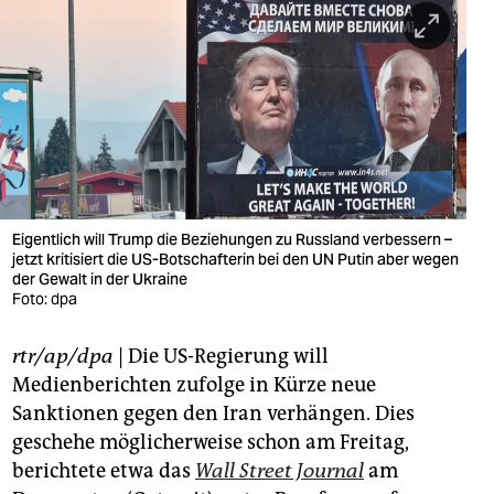
berlin
nord
wahrheit
verlag
verlag
veranstaltungen
Eigentlich will Trump die Beziehungen zu Russland verbessern –
jetzt kritisiert die US-Botschafterin bei den UN Putin aber wegen
der Gewalt in der Ukraine
shop
Foto: dpa
fragen & hilfe
rtr/ap/dpa
| Die US-Regierung will
unterstützen
Medienberichten zufolge in Kürze neue
Sanktionen gegen den Iran verhängen. Dies
abo
geschehe möglicherweise schon am Freitag,
genossenschaft
berichtete etwa das
Wall Street Journal
am