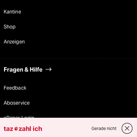
Kantine
Shop
Anzeigen
Fragen & Hilfe
Feedback
Aboservice
ePaper Login
taz
zahl ich
Gerade nicht

Downloads für Abonnierende