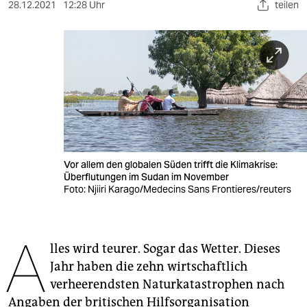
berlin
28.12.2021
12:28 Uhr
teilen
nord
wahrheit
verlag
verlag
veranstaltungen
Vor allem den globalen Süden trifft die Klimakrise:
shop
Überflutungen im Sudan im November
Foto: Njiiri Karago/Medecins Sans Frontieres/reuters
fragen & hilfe
unterstützen
A
lles wird teurer. Sogar das Wetter. Dieses
abo
Jahr haben die zehn wirtschaftlich
genossenschaft
verheerendsten Naturkatastrophen nach
Angaben der britischen Hilfsorganisation