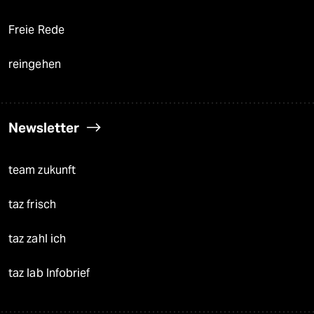
Freie Rede
reingehen
Newsletter
team zukunft
taz frisch
taz zahl ich
taz lab Infobrief