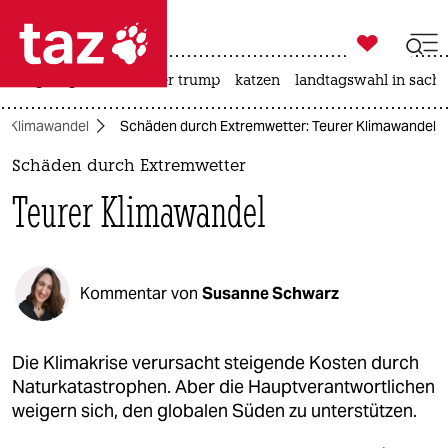

taz zahl ich
bergsteigen
usa unter trump
katzen
landtagswahl in sachs

taz zahl ich
Klimawandel
Schäden durch Extremwetter: Teurer Klimawandel
taz zahl ich
Schäden durch Extremwetter
themen
Teurer Klimawandel
politik
öko
Kommentar von
Susanne Schwarz
gesellschaft
kultur
Die Klimakrise verursacht steigende Kosten durch
Naturkatastrophen. Aber die Hauptverantwortlichen
sport
weigern sich, den globalen Süden zu unterstützen.