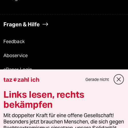
Fragen & Hilfe
Feedback
Aboservice
ePaper Login
taz
zahl ich
Gerade nicht

Downloads für Abonnierende
Links lesen, rechts
bekämpfen
© 2026 taz Verlags und Vertriebs GmbH
Alle Rechte vorbehalten. Bei rechtlichen Fragen oder für Genehmigungen
Mit doppelter Kraft für eine offene Gesellschaft!
wenden Sie sich bitte an
lizenzen@taz.de
Besonders jetzt brauchen Menschen, die sich gegen