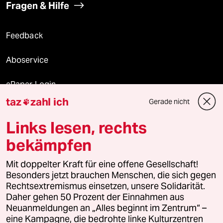
Fragen & Hilfe
Feedback
Aboservice
ePaper Login
taz
zahl ich
Gerade nicht

Downloads für Abonnierende
Links lesen, rechts
bekämpfen
© 2026 taz Verlags und Vertriebs GmbH
Mit doppelter Kraft für eine offene Gesellschaft!
Alle Rechte vorbehalten. Bei rechtlichen Fragen oder für Genehmigungen
wenden Sie sich bitte an
lizenzen@taz.de
Besonders jetzt brauchen Menschen, die sich gegen
Rechtsextremismus einsetzen, unsere Solidarität.
Daher gehen 50 Prozent der Einnahmen aus
Feedback
Redaktionsstatut
Kommune-Richtlinien
KI-
Neuanmeldungen an „Alles beginnt im Zentrum“ –
eine Kampagne, die bedrohte linke Kulturzentren