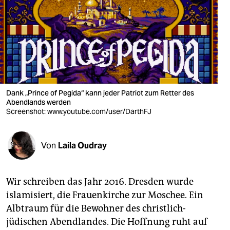
berlin
nord
wahrheit
verlag
verlag
Dank „Prince of Pegida“ kann jeder Patriot zum Retter des
Abendlands werden
veranstaltungen
Screenshot: www.youtube.com/user/DarthFJ
shop
Von
Laila Oudray
fragen & hilfe
unterstützen
Wir schreiben das Jahr 2016. Dresden wurde
abo
islamisiert, die Frauenkirche zur Moschee. Ein
Albtraum für die Bewohner des christlich-
genossenschaft
jüdischen Abendlandes. Die Hoffnung ruht auf