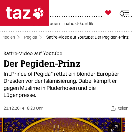

taz zahl ich
hitze
gewalt gegen frauen
nahost-konflikt

taz zahl ich
Medien
Pegida
Satire-Video auf Youtube: Der Pegiden-Prinz
taz zahl ich
themen
Satire-Video auf Youtube
Der Pegiden-Prinz
politik
In „Prince of Pegida“ rettet ein blonder Europäer
öko
Dresden vor der Islamisierung. Dabei kämpft er
gegen Muslime in Pluderhosen und die
gesellschaft
Lügenpresse.
kultur
23.12.2014
8:20 Uhr
teilen
sport