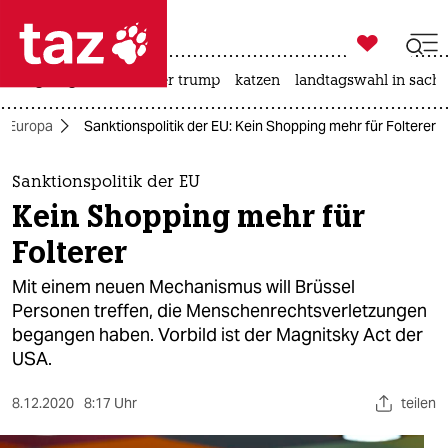

taz zahl ich
bergsteigen
usa unter trump
katzen
landtagswahl in sachs

taz zahl ich
Europa
Sanktionspolitik der EU: Kein Shopping mehr für Folterer
taz zahl ich
themen
Sanktionspolitik der EU
Kein Shopping mehr für
politik
Folterer
öko
Mit einem neuen Mechanismus will Brüssel
Personen treffen, die Menschenrechtsverletzungen
gesellschaft
begangen haben. Vorbild ist der Magnitsky Act der
USA.
kultur
sport
8.12.2020
8:17 Uhr
teilen