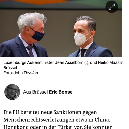
berlin
nord
wahrheit
verlag
verlag
veranstaltungen
Luxemburgs Außenminister Jean Asselborn (l.), und Heiko Maas in
Brüssel
shop
Foto: John Thys/ap
fragen & hilfe
Aus Brüssel
Eric Bonse
unterstützen
abo
Die EU bereitet neue Sanktionen gegen
genossenschaft
Menschenrechtsverletzungen etwa in China,
Hongkong oder in der Türkei vor. Sie könnten