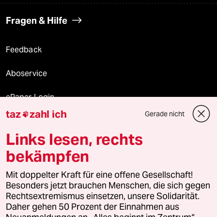
Fragen & Hilfe
Feedback
Aboservice
ePaper Login
taz
zahl ich
Gerade nicht

Downloads für Abonnierende
Links lesen, rechts
bekämpfen
© 2026 taz Verlags und Vertriebs GmbH
Mit doppelter Kraft für eine offene Gesellschaft!
Alle Rechte vorbehalten. Bei rechtlichen Fragen oder für Genehmigungen
wenden Sie sich bitte an
lizenzen@taz.de
Besonders jetzt brauchen Menschen, die sich gegen
Rechtsextremismus einsetzen, unsere Solidarität.
Daher gehen 50 Prozent der Einnahmen aus
Feedback
Redaktionsstatut
Kommune-Richtlinien
KI-