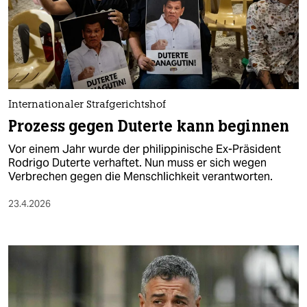
berlin
nord
wahrheit
verlag
Internationaler Strafgerichtshof
verlag
Prozess gegen Duterte kann beginnen
veranstaltungen
Vor einem Jahr wurde der philippinische Ex-Präsident
Rodrigo Duterte verhaftet. Nun muss er sich wegen
shop
Verbrechen gegen die Menschlichkeit verantworten.
fragen & hilfe
23.4.2026
unterstützen
abo
genossenschaft