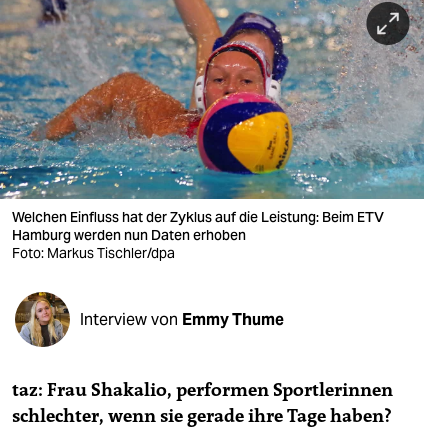
berlin
nord
wahrheit
verlag
verlag
veranstaltungen
Welchen Einfluss hat der Zyklus auf die Leistung: Beim ETV
Hamburg werden nun Daten erhoben
shop
Foto: Markus Tischler/dpa
fragen & hilfe
Interview von
Emmy Thume
unterstützen
abo
taz: Frau Shakalio, performen Sportlerinnen
genossenschaft
schlechter, wenn sie gerade ihre Tage haben?