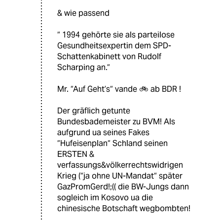
& wie passend
“ 1994 gehörte sie als parteilose
Gesundheitsexpertin dem SPD-
Schattenkabinett von Rudolf
Scharping an.“
Mr. “Auf Geht’s“ vande 🚲 ab BDR !
Der gräflich getunte
Bundesbademeister zu BVM! Als
aufgrund ua seines Fakes
“Hufeisenplan“ Schland seinen
ERSTEN &
verfassungs&völkerrechtswidrigen
Krieg (“ja ohne UN-Mandat“ später
GazPromGerd!;(( die BW-Jungs dann
sogleich im Kosovo ua die
chinesische Botschaft wegbombten!