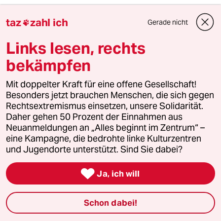
taz
zahl ich
taz
Gerade nicht


Links lesen, rechts
Folgen Sie uns
bekämpfen
Mit doppelter Kraft für eine offene Gesellschaft!
Besonders jetzt brauchen Menschen, die sich gegen
Ressorts
Rechtsextremismus einsetzen, unsere Solidarität.
Daher gehen 50 Prozent der Einnahmen aus
Neuanmeldungen an „Alles beginnt im Zentrum“ –
Politik
eine Kampagne, die bedrohte linke Kulturzentren
und Jugendorte unterstützt. Sind Sie dabei?
Öko

Ja, ich will
Gesellschaft
Schon dabei!
Kultur