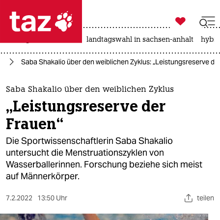

taz zahl ich
niedrigwasser
rente
landtagswahl in sachsen-anhalt
hybri

taz zahl ich
rd
Saba Shakalio über den weiblichen Zyklus: „Leistungsreserve de
taz zahl ich
themen
Saba Shakalio über den weiblichen Zyklus
„Leistungsreserve der
politik
Frauen“
öko
Die Sportwissenschaftlerin Saba Shakalio
untersucht die Menstruationszyklen von
gesellschaft
Wasserballerinnen. Forschung beziehe sich meist
auf Männerkörper.
kultur
sport
7.2.2022
13:50 Uhr
teilen