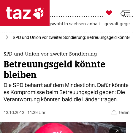

taz zahl ich
hitze
surfen
landtagswahl in sachsen-anhalt
gewalt gegen

taz zahl ich
25
SPD und Union vor zweiter Sondierung: Betreuungsgeld könnte 
taz zahl ich
themen
SPD und Union vor zweiter Sondierung
Betreuungsgeld könnte
politik
bleiben
öko
Die SPD beharrt auf dem Mindestlohn. Dafür könnte
es Kompromisse beim Betreuungsgeld geben: Die
gesellschaft
Verantwortung könnten bald die Länder tragen.
kultur
13.10.2013
11:39 Uhr
teilen
sport