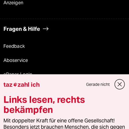
Anzeigen
Fragen & Hilfe
Feedback
Aboservice
ePaper Login
taz
zahl ich
Gerade nicht

Downloads für Abonnierende
Links lesen, rechts
bekämpfen
© 2026 taz Verlags und Vertriebs GmbH
Mit doppelter Kraft für eine offene Gesellschaft!
Alle Rechte vorbehalten. Bei rechtlichen Fragen oder für Genehmigungen
wenden Sie sich bitte an
lizenzen@taz.de
Besonders jetzt brauchen Menschen, die sich gegen