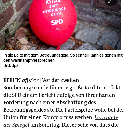
berlin
nord
wahrheit
verlag
verlag
In die Ecke mit dem Betreuungsgeld: So schnell kann es gehen mit
den Wahlkampfversprechen
veranstaltungen
Bild: dpa
shop
BERLIN
afp/rtr
| Vor der zweiten
fragen & hilfe
Sondierungsrunde für eine große Koalition rückt
unterstützen
die SPD einem Bericht zufolge von ihrer harten
Forderung nach einer Abschaffung des
abo
Betreuungsgeldes ab. Die Parteispitze wolle bei der
Union für einen Kompromiss werben,
berichtete
genossenschaft
der Spiegel
am Sonntag. Dieser sehe vor, dass die