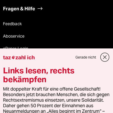
Fragen & Hilfe
Feedback
Aboservice
ePaper Login
taz
zahl ich
Gerade nicht

Downloads für Abonnierende
Links lesen, rechts
bekämpfen
© 2026 taz Verlags und Vertriebs GmbH
Alle Rechte vorbehalten. Bei rechtlichen Fragen oder für Genehmigungen
Mit doppelter Kraft für eine offene Gesellschaft!
wenden Sie sich bitte an
lizenzen@taz.de
Besonders jetzt brauchen Menschen, die sich gegen
Rechtsextremismus einsetzen, unsere Solidarität.
Daher gehen 50 Prozent der Einnahmen aus
Feedback
Redaktionsstatut
Kommune-Richtlinien
KI-
Neuanmeldungen an „Alles beginnt im Zentrum“ –