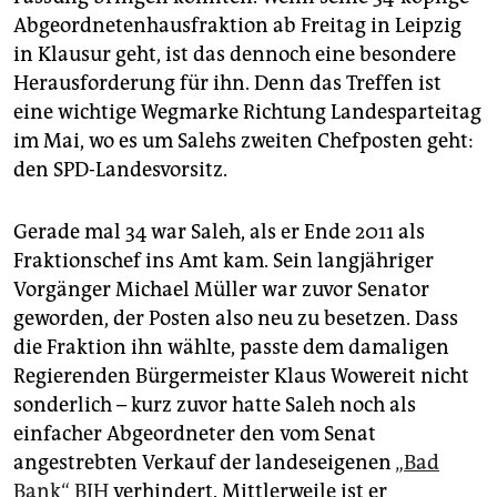
epaper login
Abgeordnetenhausfraktion ab Freitag in Leipzig
in Klausur geht, ist das dennoch eine besondere
Herausforderung für ihn. Denn das Treffen ist
eine wichtige Wegmarke Richtung Landesparteitag
im Mai, wo es um Salehs zweiten Chefposten geht:
den SPD-Landesvorsitz.
Gerade mal 34 war Saleh, als er Ende 2011 als
Fraktionschef ins Amt kam. Sein langjähriger
Vorgänger Michael Müller war zuvor Senator
geworden, der Posten also neu zu besetzen. Dass
die Fraktion ihn wählte, passte dem damaligen
Regierenden Bürgermeister Klaus Wowereit nicht
sonderlich – kurz zuvor hatte Saleh noch als
einfacher Abgeordneter den vom Senat
angestrebten Verkauf der landeseigenen
„Bad
Bank“ BIH
verhindert. Mittlerweile ist er