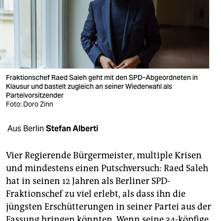
berlin
nord
wahrheit
verlag
Fraktionschef Raed Saleh geht mit den SPD-Abgeordneten in
Klausur und bastelt zugleich an seiner Wiederwahl als
verlag
Parteivorsitzender
Foto: Doro Zinn
veranstaltungen
shop
Aus Berlin
Stefan Alberti
fragen & hilfe
Vier Regierende Bürgermeister, multiple Krisen
unterstützen
und mindestens einen Putschversuch: Raed Saleh
hat in seinen 12 Jahren als Berliner SPD-
abo
Fraktionschef zu viel erlebt, als dass ihn die
genossenschaft
jüngsten Erschütterungen in seiner Partei aus der
Fassung bringen könnten. Wenn seine 34-köpfige