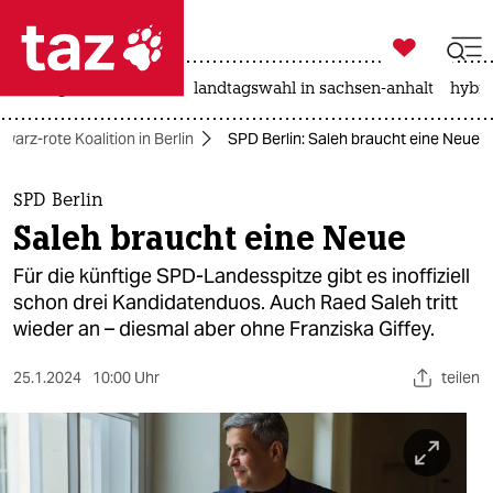

taz zahl ich
niedrigwasser
rente
landtagswahl in sachsen-anhalt
hybri

taz zahl ich
warz-rote Koalition in Berlin
SPD Berlin: Saleh braucht eine Neue
taz zahl ich
themen
SPD Berlin
Saleh braucht eine Neue
politik
Für die künftige SPD-Landesspitze gibt es inoffiziell
öko
schon drei Kandidatenduos. Auch Raed Saleh tritt
wieder an – diesmal aber ohne Franziska Giffey.
gesellschaft
25.1.2024
10:00 Uhr
teilen
kultur
sport