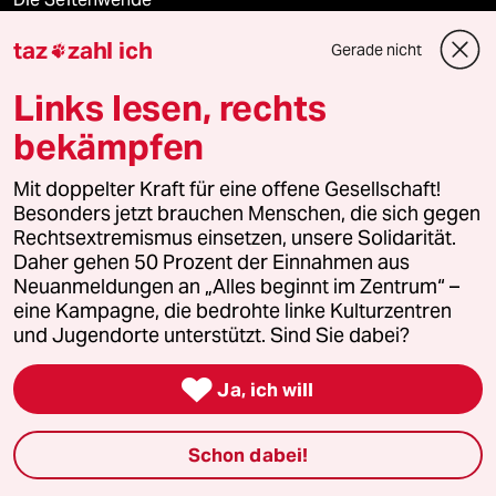
taz
zahl ich
Gerade nicht

Stellen
Links lesen, rechts
Presse
bekämpfen
Mit doppelter Kraft für eine offene Gesellschaft!
Unterstützen
Besonders jetzt brauchen Menschen, die sich gegen
Rechtsextremismus einsetzen, unsere Solidarität.
Daher gehen 50 Prozent der Einnahmen aus
abo
Neuanmeldungen an „Alles beginnt im Zentrum“ –
eine Kampagne, die bedrohte linke Kulturzentren
genossenschaft
und Jugendorte unterstützt. Sind Sie dabei?

taz zahl ich
Ja, ich will
recherchefonds ausland
Schon dabei!
panterstiftung