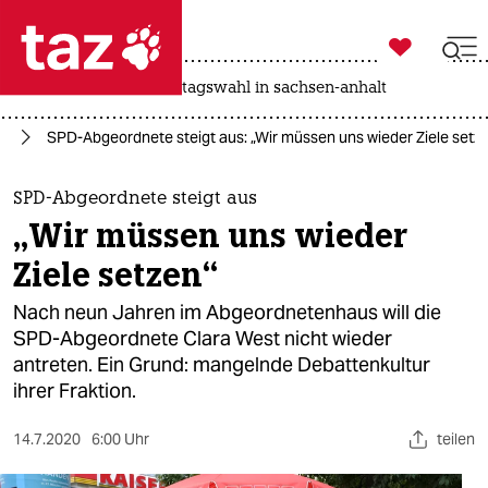

taz zahl ich
drohnen
rente
landtagswahl in sachsen-anhalt

taz zahl ich
in
SPD-Abgeordnete steigt aus: „Wir müssen uns wieder Ziele setz
taz zahl ich
themen
SPD-Abgeordnete steigt aus
„Wir müssen uns wieder
politik
Ziele setzen“
öko
Nach neun Jahren im Abgeordnetenhaus will die
SPD-Abgeordnete Clara West nicht wieder
gesellschaft
antreten. Ein Grund: mangelnde Debattenkultur
ihrer Fraktion.
kultur
sport
14.7.2020
6:00 Uhr
teilen