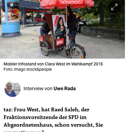
berlin
nord
wahrheit
verlag
verlag
veranstaltungen
Mobiler Infostand von Clara West im Wahlkampf 2016
Foto: imago stock&people
shop
fragen & hilfe
Interview von
Uwe Rada
unterstützen
taz: Frau West, hat Raed Saleh, der
abo
Fraktionsvorsitzende der SPD im
genossenschaft
Abgeordnetenhaus, schon versucht, Sie