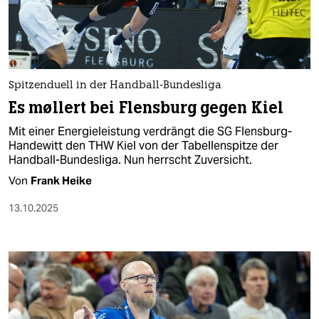
berlin
nord
wahrheit
Spitzenduell in der Handball-Bundesliga
verlag
Es møllert bei Flensburg gegen Kiel
verlag
Mit einer Energieleistung verdrängt die SG Flensburg-
Handewitt den THW Kiel von der Tabellenspitze der
veranstaltungen
Handball-Bundesliga. Nun herrscht Zuversicht.
shop
Von
Frank Heike
fragen & hilfe
13.10.2025
unterstützen
abo
genossenschaft