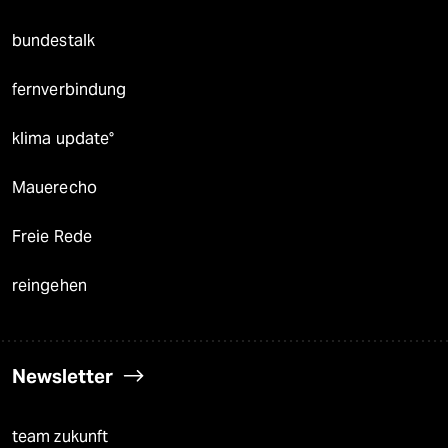
bundestalk
fernverbindung
klima update°
Mauerecho
Freie Rede
reingehen
Newsletter
team zukunft