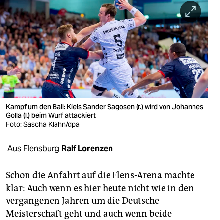
berlin
nord
wahrheit
verlag
verlag
veranstaltungen
Kampf um den Ball: Kiels Sander Sagosen (r.) wird von Johannes
Golla (l.) beim Wurf attackiert
shop
Foto: Sascha Klahn/dpa
fragen & hilfe
Aus Flensburg
Ralf Lorenzen
unterstützen
Schon die Anfahrt auf die Flens-Arena machte
abo
klar: Auch wenn es hier heute nicht wie in den
vergangenen Jahren um die Deutsche
genossenschaft
Meisterschaft geht und auch wenn beide