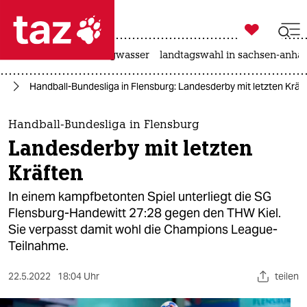

taz zahl ich
katzen
hitze
niedrigwasser
landtagswahl in sachsen-anhal

taz zahl ich
rd
Handball-Bundesliga in Flensburg: Landesderby mit letzten Kräf
taz zahl ich
themen
Handball-Bundesliga in Flensburg
Landesderby mit letzten
politik
Kräften
öko
In einem kampfbetonten Spiel unterliegt die SG
Flensburg-Handewitt 27:28 gegen den THW Kiel.
gesellschaft
Sie verpasst damit wohl die Champions League-
Teilnahme.
kultur
sport
22.5.2022
18:04 Uhr
teilen