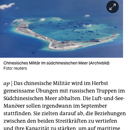
berlin
nord
wahrheit
verlag
verlag
veranstaltungen
Chinesisches Militär im südchinesischen Meer (Archivbild)
Foto: reuters
shop
ap
| Das chinesische Militär wird im Herbst
fragen & hilfe
gemeinsame Übungen mit russischen Truppen im
unterstützen
Südchinesischen Meer abhalten. Die Luft-und-See-
Manöver sollen irgendwann im September
abo
stattfinden. Sie zielten darauf ab, die Beziehungen
genossenschaft
zwischen den beiden Streitkräften zu vertiefen
und ihre Kapazität zu stärken, um auf maritime