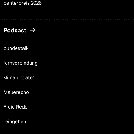
panterpreis 2026
Podcast
bundestalk
fernverbindung
klima update°
Mauerecho
Freie Rede
reingehen