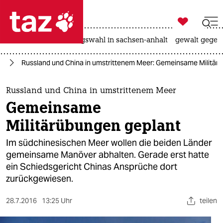

taz zahl ich
hitze
surfen
landtagswahl in sachsen-anhalt
gewalt gegen

taz zahl ich
en
Russland und China in umstrittenem Meer: Gemeinsame Militär
taz zahl ich
themen
Russland und China in umstrittenem Meer
Gemeinsame
politik
Militärübungen geplant
öko
Im südchinesischen Meer wollen die beiden Länder
gemeinsame Manöver abhalten. Gerade erst hatte
gesellschaft
ein Schiedsgericht Chinas Ansprüche dort
zurückgewiesen.
kultur
sport
28.7.2016
13:25 Uhr
teilen