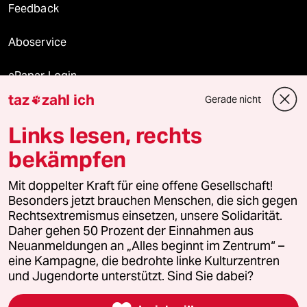
Feedback
Aboservice
ePaper Login
taz
zahl ich
Gerade nicht

Downloads für Abonnierende
Links lesen, rechts
bekämpfen
© 2026 taz Verlags und Vertriebs GmbH
Alle Rechte vorbehalten. Bei rechtlichen Fragen oder für Genehmigungen
Mit doppelter Kraft für eine offene Gesellschaft!
wenden Sie sich bitte an
lizenzen@taz.de
Besonders jetzt brauchen Menschen, die sich gegen
Rechtsextremismus einsetzen, unsere Solidarität.
Daher gehen 50 Prozent der Einnahmen aus
Feedback
Redaktionsstatut
Kommune-Richtlinien
KI-
Neuanmeldungen an „Alles beginnt im Zentrum“ –
eine Kampagne, die bedrohte linke Kulturzentren
Leitlinie
Informant
Datenschutz
Impressum
AGB
und Jugendorte unterstützt. Sind Sie dabei?
Seitenwende
Einwilligungen widerrufen (Ads)