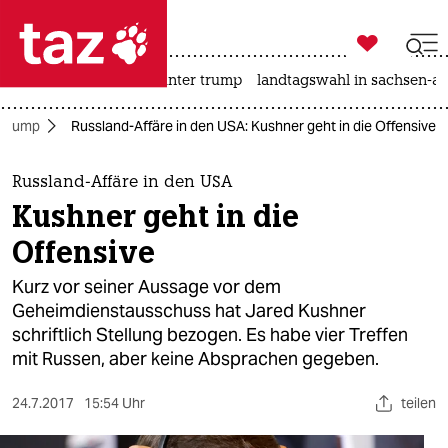

taz zahl ich
nahost-konflikt
usa unter trump
landtagswahl in sachsen-an

taz zahl ich
 Trump
Russland-Affäre in den USA: Kushner geht in die Offensive
taz zahl ich
themen
Russland-Affäre in den USA
Kushner geht in die
politik
Offensive
öko
Kurz vor seiner Aussage vor dem
Geheimdienstausschuss hat Jared Kushner
gesellschaft
schriftlich Stellung bezogen. Es habe vier Treffen
mit Russen, aber keine Absprachen gegeben.
kultur
sport
24.7.2017
15:54 Uhr
teilen