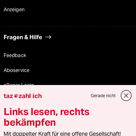
Anzeigen
Fragen & Hilfe
Feedback
Aboservice
ePaper Login
taz
zahl ich
Gerade nicht

Downloads für Abonnierende
Links lesen, rechts
bekämpfen
© 2026 taz Verlags und Vertriebs GmbH
Mit doppelter Kraft für eine offene Gesellschaft!
Alle Rechte vorbehalten. Bei rechtlichen Fragen oder für Genehmigungen