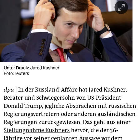
berlin
nord
wahrheit
verlag
verlag
veranstaltungen
Unter Druck: Jared Kushner
Foto: reuters
shop
dpa
| In der Russland-Affäre hat Jared Kushner,
fragen & hilfe
Berater und Schwiegersohn von US-Präsident
unterstützen
Donald Trump, jegliche Absprachen mit russischen
Regierungsvertretern oder anderen ausländischen
abo
Regierungen zurückgewiesen. Das geht aus einer
genossenschaft
Stellungnahme Kushners
hervor, die der 36-
Jährige vor seiner geplanten Aussage vor dem