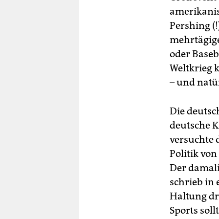
amerikanis
Pershing (!
mehrtägig
oder Baseb
Weltkrieg
– und natü
Die deutsc
deutsche K
versuchte 
Politik vo
Der damali
schrieb in 
Haltung dr
Sports sol