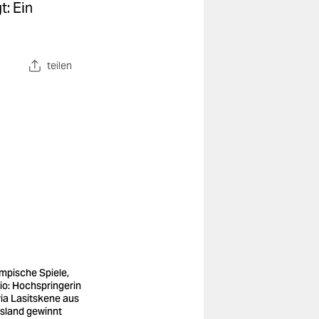
t: Ein
teilen
mpische Spiele,
io: Hochspringerin
ia Lasitskene aus
sland gewinnt