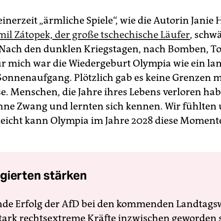
einerzeit „ärmliche Spiele“, wie die Autorin Jani
mil Zátopek, der große tschechische Läufer
, schw
Nach den dunklen Kriegstagen, nach Bomben, T
r mich war die Wiedergeburt Olympia wie ein la
Sonnenaufgang. Plötzlich gab es keine Grenzen m
e. Menschen, die Jahre ihres Lebens verloren hab
hne Zwang und lernten sich kennen. Wir fühlten
lleicht kann Olympia im Jahre 2028 diese Moment
gierten stärken
nde Erfolg der AfD bei den kommenden Landtags
 stark rechtsextreme Kräfte inzwischen geworden 