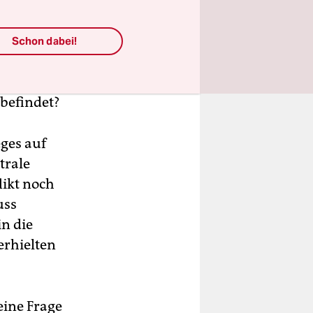
Blöcke im
 Aber was
icket, die
Schon dabei!
das Land
t ihrer
 befindet?
ges auf
trale
likt noch
uss
in die
erhielten
eine Frage