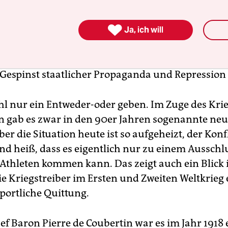
homas Bach, der als Fechter selbst zwischen die 
eg geriet, möchte Einladungen individualisieren.

onkret? Bekommen nur jene Sportler ein Eintrittst
Ja, ich will
en Spielen von Putin distanziert haben und/oder 
Wie neutral kann eine Sportlerin sein, die sich mi
 Gespinst staatlicher Propaganda und Repression
hl nur ein Entweder-oder geben. Im Zuge des Krie
 gab es zwar in den 90er Jahren sogenannte neu
ber die Situation heute ist so aufgeheizt, der Konf
nd heiß, dass es eigentlich nur zu einem Ausschl
 Athleten kommen kann. Das zeigt auch ein Blick 
ie Kriegstreiber im Ersten und Zweiten Weltkrieg 
sportliche Quittung.
ef Baron Pierre de Coubertin war es im Jahr 1918 