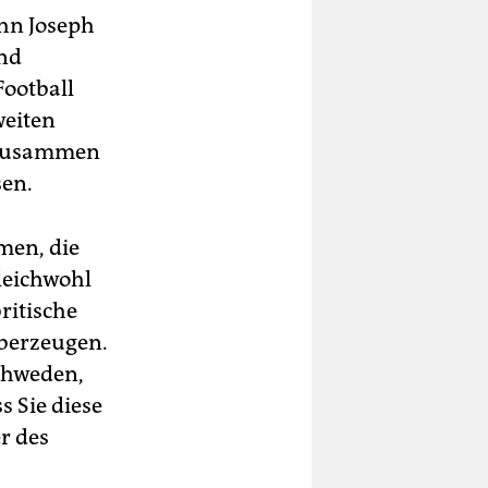
ohn Joseph
und
ootball
weiten
r zusammen
sen.
men, die
leichwohl
ritische
überzeugen.
chweden,
s Sie diese
r des