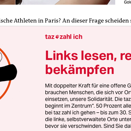
Gol
ische Athleten in Paris? An dieser Frage scheiden 
zeit die Geister. Wolodimir Selenski ruft via Twitt
taz
zahl ich
m ukrainischen „Marathon der Ehrlichkeit“ mit

lympiateilnahme von Russen zu verhindern.
Links lesen, r
der 231 im Krieg getöteten ukrainischen Athleten
bekämpfen
dass bei den Olympischen Sommerspielen von Tok
r russischen Medaillen von Mitgliedern des
Mit doppelter Kraft für eine offene G
tklubs gewonnen wurden, wie der ukrainische
brauchen Menschen, die sich vor O
ter Dmytro Kuleba ebenfalls auf Twitter schreibt,
einsetzen, unsere Solidarität. Die ta
nternationalen Olympischen Komitees,
Zugänge f
beginnt im Zentrum“. 50 Prozent a
bei taz zahl ich gehen – bis zum 30
Athleten“ zu ermöglichen
, verwerflich.
die linke, selbstverwaltete Orte unte
bevor sie verschwinden. Sind Sie da