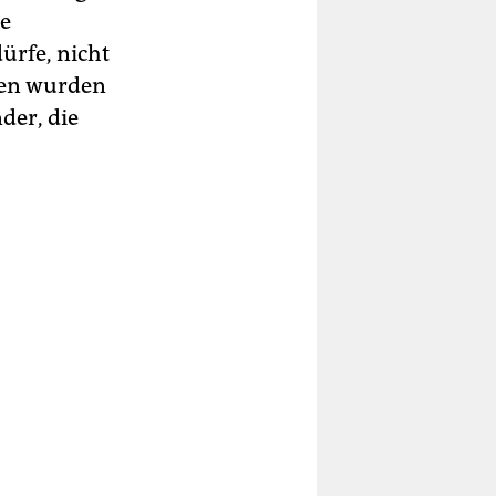
he
ürfe, nicht
ien wurden
der, die