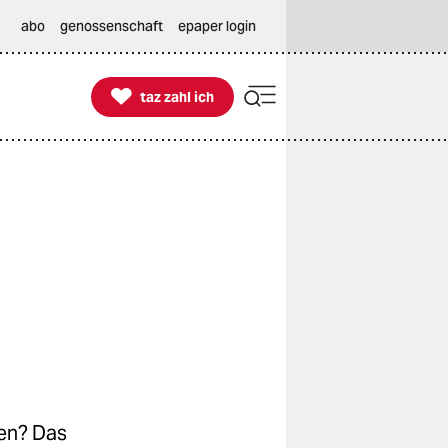
abo
genossenschaft
epaper login

taz zahl ich
taz zahl ich
en? Das