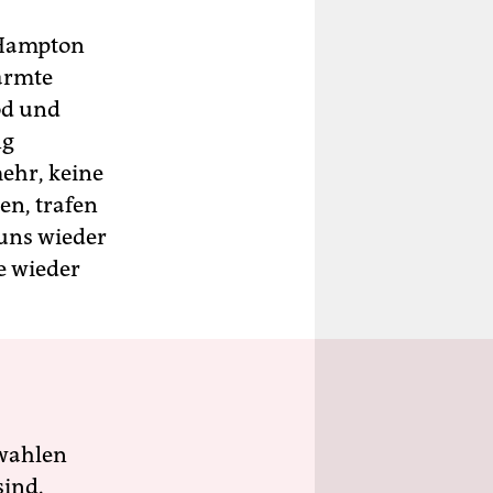
e Hampton
ärmte
od und
ng
ehr, keine
en, trafen
 uns wieder
e wieder
wahlen
sind.