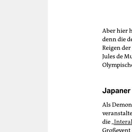
Aber hier h
denn die d
Reigen der
Jules de M
Olympisch
Japaner
Als Demons
veranstalte
die
„Interal
Groß­event