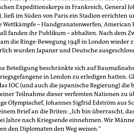
chen Expeditionskorps in Frankreich, General J
), ließ im Süden von Paris ein Stadion errichten 
e Wettkämpfe – Handgranatenwerfen, American F
all fanden ihr Publikum – abhalten. Nach dem Z
 kam die Ringe-Bewegung 1948 in London wiede
rlich wurden Japaner und Deutsche ausgeschlos
he Beteiligung beschränkte sich auf Baumaßnah
riegsgefangene in London zu erledigen hatten. G
das IOC (und auch die japanische Regierung) die b
n einer Teilnahme dieser verfemten Nationen zu 
ge Olympiachef, Johannes Sigfrid Edström aus S
einem Brief an die Briten: „Ich bin überrascht, das
ei Jahre nach Kriegsende einnehmen. Wir Männe
lten den Diplomaten den Weg weisen.“