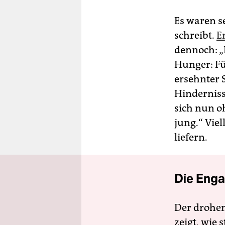
Es waren s
schreibt.
E
dennoch: „
Hunger: Fü
ersehnter 
Hinderniss
sich nun o
jung.“ Vie
liefern.
Die Enga
Der drohe
zeigt, wie