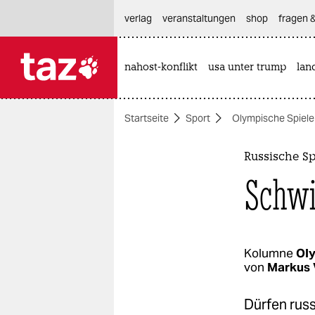
hautnavigation anspringen
hauptinhalt anspringen
footer anspringen
verlag
veranstaltungen
shop
fragen &
nahost-konflikt
usa unter trump
lan

taz zahl ich
taz zahl ich
Startseite
Sport
Olympische Spiele
themen
politik
Russische Sp
Schwi
öko
gesellschaft
kultur
Kolumne
Ol
von
Markus 
sport
Dürfen rus