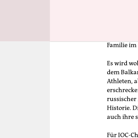
IOC-Chef T
Kalten Kri
heißt das k
sich vor d
verlassen? 
Familie im
Es wird wo
dem Balkan
Athleten, a
erschrecke
russischer
Historie. D
auch ihre 
Für IOC-Ch