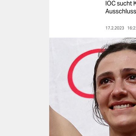
berlin
IOC sucht K
Ausschluss 
nord
wahrheit
17.2.2023
16:2
verlag
verlag
veranstaltungen
shop
fragen & hilfe
unterstützen
abo
genossenschaft