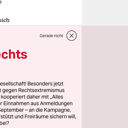
d
sich
er dazu auf,
Gerade nicht
zumachen
echts
 und der
io über 63
esellschaft! Besonders jetzt
rt gegen Rechtsextremismus
 sei die
z kooperiert daher mit „Alles
ür
ller Einnahmen aus Anmeldungen
. September – an die Kampagne,
rstützt und Freiräume sichern will,
bei?