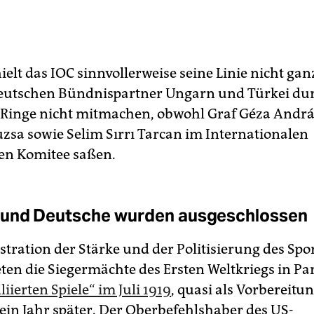
ielt das IOC sinnvollerweise seine Linie nicht gan
eutschen Bündnispartner Ungarn und Türkei dur
 Ringe nicht mitmachen, obwohl Graf Géza Andr
uzsa sowie Selim Sırrı Tarcan im Internationalen
en Komitee saßen.
 und Deutsche wurden ausgeschlossen
tration der Stärke und der Politisierung des Spo
ten die Siegermächte des Ersten Weltkriegs in Par
liierten Spiele“ im Juli 1919
, quasi als Vorbereitu
 ein Jahr später. Der Oberbefehlshaber des US-