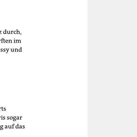
z durch,
ften im
ássy und
rts
is sogar
ng auf das