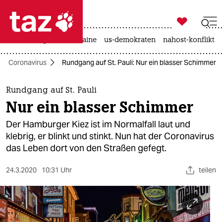

taz zahl ich
hitze
krieg in der ukraine
us-demokraten
nahost-konflikt

taz zahl ich
Coronavirus
Rundgang auf St. Pauli: Nur ein blasser Schimmer
taz zahl ich
themen
Rundgang auf St. Pauli
Nur ein blasser Schimmer
politik
Der Hamburger Kiez ist im Normalfall laut und
öko
klebrig, er blinkt und stinkt. Nun hat der Coronavirus
das Leben dort von den Straßen gefegt.
gesellschaft
24.3.2020
10:31 Uhr
teilen
kultur
sport