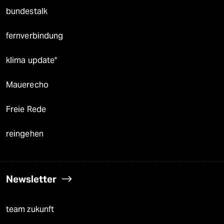
bundestalk
fernverbindung
klima update°
Mauerecho
Freie Rede
reingehen
Newsletter
team zukunft