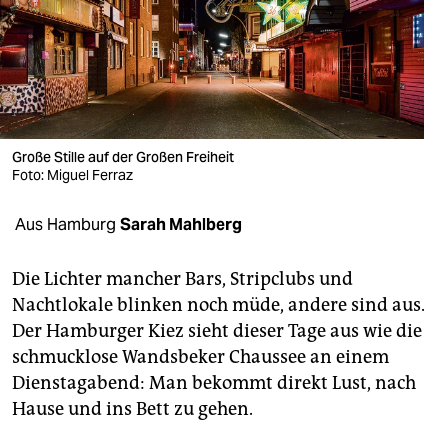
berlin
nord
wahrheit
verlag
Große Stille auf der Großen Freiheit
verlag
Foto: Miguel Ferraz
veranstaltungen
Aus Hamburg
Sarah Mahlberg
shop
Die Lichter mancher Bars, Stripclubs und
fragen & hilfe
Nachtlokale blinken noch müde, andere sind aus.
Der Hamburger Kiez sieht dieser Tage aus wie die
unterstützen
schmucklose Wandsbeker Chaussee an einem
abo
Dienstagabend: Man bekommt direkt Lust, nach
Hause und ins Bett zu gehen.
genossenschaft