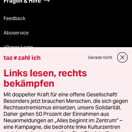
Fragen & Hilfe
Feedback
Aboservice
ePaper Login
taz
zahl ich
Gerade nicht

Downloads für Abonnierende
Links lesen, rechts
bekämpfen
© 2026 taz Verlags und Vertriebs GmbH
Alle Rechte vorbehalten. Bei rechtlichen Fragen oder für Genehmigungen
Mit doppelter Kraft für eine offene Gesellschaft!
wenden Sie sich bitte an
lizenzen@taz.de
Besonders jetzt brauchen Menschen, die sich gegen
Rechtsextremismus einsetzen, unsere Solidarität.
Daher gehen 50 Prozent der Einnahmen aus
Feedback
Redaktionsstatut
Kommune-Richtlinien
KI-
Neuanmeldungen an „Alles beginnt im Zentrum“ –
eine Kampagne, die bedrohte linke Kulturzentren
Leitlinie
Informant
Datenschutz
Impressum
AGB