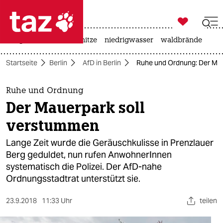

taz zahl ich
krieg in der ukraine
hitze
niedrigwasser
waldbrände

taz zahl ich
Startseite
Berlin
AfD in Berlin
Ruhe und Ordnung: Der Mau
taz zahl ich
themen
Ruhe und Ordnung
Der Mauerpark soll
politik
verstummen
öko
Lange Zeit wurde die Geräuschkulisse in Prenzlauer
Berg geduldet, nun rufen AnwohnerInnen
gesellschaft
systematisch die Polizei. Der AfD-nahe
Ordnungsstadtrat unterstützt sie.
kultur
sport
23.9.2018
11:33 Uhr
teilen