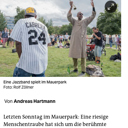
berlin
nord
wahrheit
verlag
verlag
veranstaltungen
shop
Eine Jazzband spielt im Mauerpark
fragen & hilfe
Foto: Rolf Zöllner
unterstützen
Von
Andreas Hartmann
abo
Letzten Sonntag im Mauerpark: Eine riesige
genossenschaft
Menschentraube hat sich um die berühmte