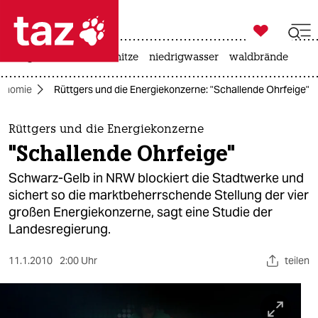

taz zahl ich
krieg in der ukraine
hitze
niedrigwasser
waldbrände

taz zahl ich
onomie
Rüttgers und die Energiekonzerne: "Schallende Ohrfeige"
taz zahl ich
themen
Rüttgers und die Energiekonzerne
"Schallende Ohrfeige"
politik
Schwarz-Gelb in NRW blockiert die Stadtwerke und
öko
sichert so die marktbeherrschende Stellung der vier
großen Energiekonzerne, sagt eine Studie der
gesellschaft
Landesregierung.
kultur
11.1.2010
2:00 Uhr
teilen
sport