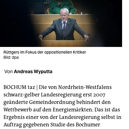
berlin
nord
wahrheit
verlag
verlag
Rüttgers im Fokus der oppositionellen Kritiker
Bild: dpa
veranstaltungen
Von
Andreas Wyputta
shop
fragen & hilfe
BOCHUM taz | Die von Nordrhein-Westfalens
schwarz-gelber Landesregierung erst 2007
unterstützen
geänderte Gemeindeordnung behindert den
abo
Wettbewerb auf den Energiemärkten. Das ist das
Ergebnis einer von der Landesregierung selbst in
genossenschaft
Auftrag gegebenen Studie des Bochumer