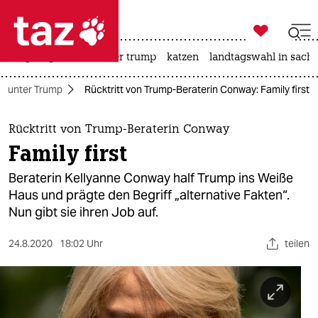

taz zahl ich
bergsteigen
usa unter trump
katzen
landtagswahl in sachs

taz zahl ich
A unter Trump
Rücktritt von Trump-Beraterin Conway: Family first
taz zahl ich
themen
Rücktritt von Trump-Beraterin Conway
Family first
politik
Beraterin Kellyanne Conway half Trump ins Weiße
öko
Haus und prägte den Begriff „alternative Fakten“.
Nun gibt sie ihren Job auf.
gesellschaft
24.8.2020
18:02 Uhr
teilen
kultur
sport