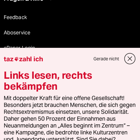
Feedback
Aboservice
ePaper Login
taz
zahl ich
Gerade nicht

Downloads für Abonnierende
Links lesen, rechts
bekämpfen
© 2026 taz Verlags und Vertriebs GmbH
Mit doppelter Kraft für eine offene Gesellschaft!
Alle Rechte vorbehalten. Bei rechtlichen Fragen oder für Genehmigungen
wenden Sie sich bitte an
lizenzen@taz.de
Besonders jetzt brauchen Menschen, die sich gegen
Rechtsextremismus einsetzen, unsere Solidarität.
Daher gehen 50 Prozent der Einnahmen aus
Feedback
Redaktionsstatut
Kommune-Richtlinien
KI-
Neuanmeldungen an „Alles beginnt im Zentrum“ –
eine Kampagne, die bedrohte linke Kulturzentren
Leitlinie
Informant
Datenschutz
Impressum
AGB
und Jugendorte unterstützt. Sind Sie dabei?