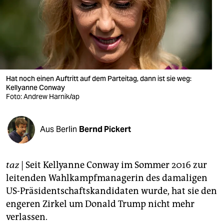
berlin
nord
wahrheit
verlag
Hat noch einen Auftritt auf dem Parteitag, dann ist sie weg:
Kellyanne Conway
verlag
Foto: Andrew Harnik/ap
veranstaltungen
shop
Aus Berlin
Bernd Pickert
fragen & hilfe
taz
| Seit Kellyanne Conway im Sommer 2016 zur
unterstützen
leitenden Wahlkampfmanagerin des damaligen
abo
US-Präsidentschaftskandidaten wurde, hat sie den
engeren Zirkel um Donald Trump nicht mehr
genossenschaft
verlassen.