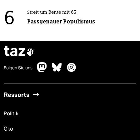
6
Streit um Rente mit 63
Passgenauer Populismus
taz

Folgen Sie uns
Ressorts
Politik
Öko