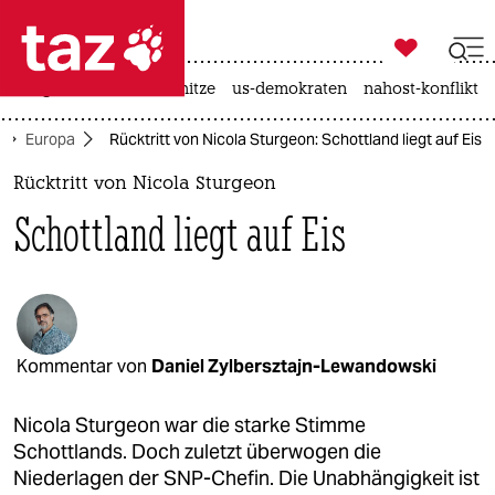

taz zahl ich
krieg in der ukraine
hitze
us-demokraten
nahost-konflikt

taz zahl ich
Europa
Rücktritt von Nicola Sturgeon: Schottland liegt auf Eis
taz zahl ich
Rücktritt von Nicola Sturgeon
themen
Schottland liegt auf Eis
politik
öko
gesellschaft
Kommentar von
Daniel Zylbersztajn-Lewandowski
kultur
Nicola Sturgeon war die starke Stimme
sport
Schottlands. Doch zuletzt überwogen die
Niederlagen der SNP-Chefin. Die Unabhängigkeit ist