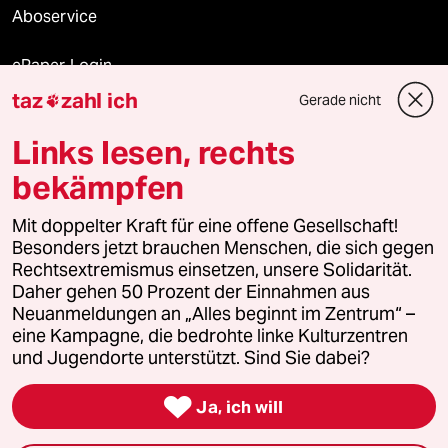
Aboservice
ePaper Login
taz
zahl ich
Gerade nicht

Downloads für Abonnierende
Links lesen, rechts
bekämpfen
© 2026 taz Verlags und Vertriebs GmbH
Mit doppelter Kraft für eine offene Gesellschaft!
Alle Rechte vorbehalten. Bei rechtlichen Fragen oder für Genehmigungen
wenden Sie sich bitte an
lizenzen@taz.de
Besonders jetzt brauchen Menschen, die sich gegen
Rechtsextremismus einsetzen, unsere Solidarität.
Daher gehen 50 Prozent der Einnahmen aus
Feedback
Redaktionsstatut
Kommune-Richtlinien
KI-
Neuanmeldungen an „Alles beginnt im Zentrum“ –
eine Kampagne, die bedrohte linke Kulturzentren
Leitlinie
Informant
Datenschutz
Impressum
AGB
und Jugendorte unterstützt. Sind Sie dabei?
Seitenwende
Einwilligungen widerrufen (Ads)

Ja, ich will