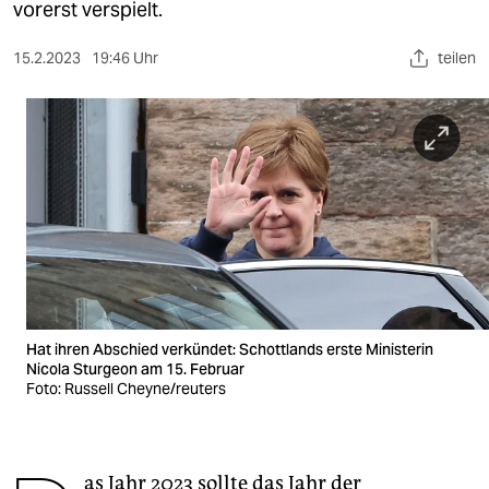
berlin
vorerst verspielt.
nord
15.2.2023
19:46 Uhr
teilen
wahrheit
verlag
verlag
veranstaltungen
shop
fragen & hilfe
Hat ihren Abschied verkündet: Schottlands erste Ministerin
unterstützen
Nicola Sturgeon am 15. Februar
Foto: Russell Cheyne/reuters
abo
genossenschaft
as Jahr 2023 sollte das Jahr der