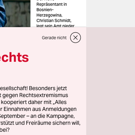
Repräsentant in
Bosnien-
Herzegowina,
Christian Schmidt,
legt sein Amt nieder
Foto: Elman
Omic/Anadolu/pictur
Gerade nicht
e alliance
echts
esellschaft! Besonders jetzt
dt, Hoher
rt gegen Rechtsextremismus
z kooperiert daher mit „Alles
ergangenen
ller Einnahmen aus Anmeldungen
. September – an die Kampagne,
tensystem
rstützt und Freiräume sichern will,
ung in
bei?
chmidt