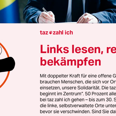
taz
zahl ich

Links lesen, r
Split
Erich Rathfelder
bekämpfen
Mit doppelter Kraft für eine offene G
ritt hatte sich schon angedeutet. Christian Schmi
brauchen Menschen, die sich vor O
nt und Sonderbeauftragter der internationalen
einsetzen, unsere Solidarität. Die ta
ft in Bosnien und Herzegowina, hatte in den v
beginnt im Zentrum“. 50 Prozent a
bei taz zahl ich gehen – bis zum 30
t ansehen müssen, wie das politische Koordina
die linke, selbstverwaltete Orte unte
ohnehin komplizierten Land durch die US-Regier
bevor sie verschwinden. Sind Sie da
lenzen geriet. Oder anders ausgedrückt: Auch S