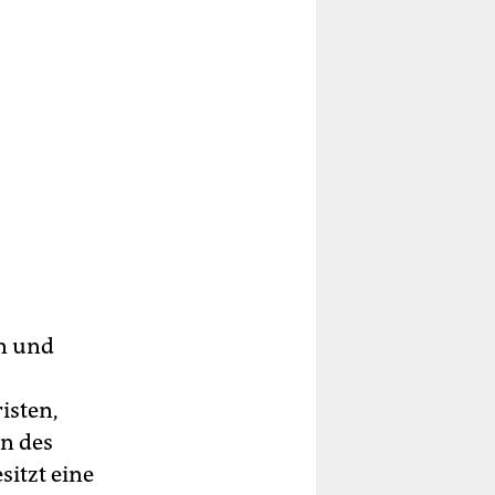
n und
isten,
n des
sitzt eine