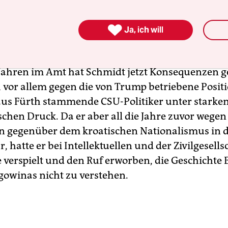
, dass
Präsident Donald Trump
das Land nicht sta
n nationalistischen Kräften freie Hand dafür lass

Ja, ich will
ter sich territorial aufzuteilen.
Jahren im Amt hat Schmidt jetzt Konsequenzen g
h vor allem gegen die von Trump betriebene Positio
 aus Fürth stammende CSU-Politiker unter starke
chen Druck. Da er aber all die Jahre zuvor wegen
 gegenüber dem kroatischen Nationalismus in di
, hatte er bei Intellektuellen und der Zivilgesells
erspielt und den Ruf erworben, die Geschichte 
owinas nicht zu verstehen.