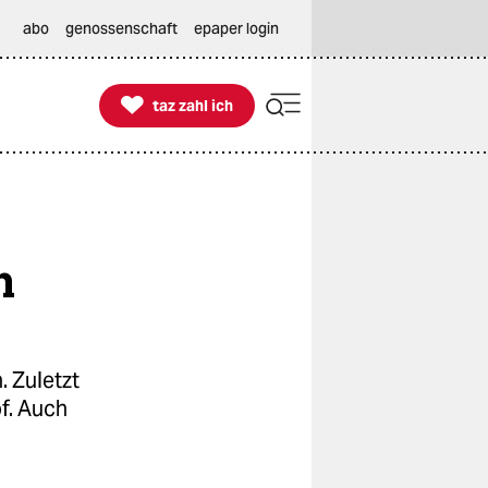
abo
genossenschaft
epaper login

taz zahl ich
taz zahl ich
h
 Zuletzt
f. Auch