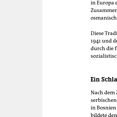
in Europa 
Zusammenl
osmanische
Diese Trad
1941 und d
durch die 
sozialisti
Ein Schl
Nach dem Z
serbischen
in Bosnien 
bildete de