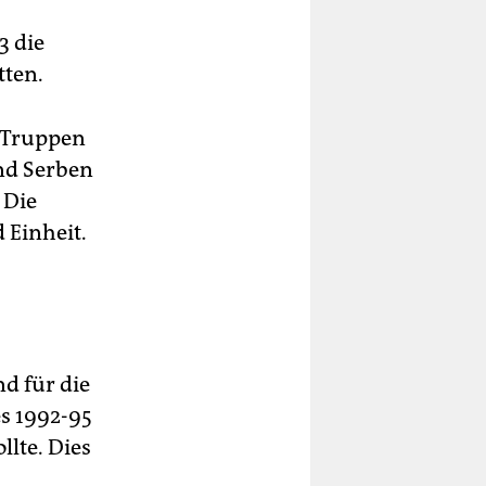
3 die
tten.
n Truppen
nd Serben
 Die
 Einheit.
d für die
es 1992-95
llte. Dies