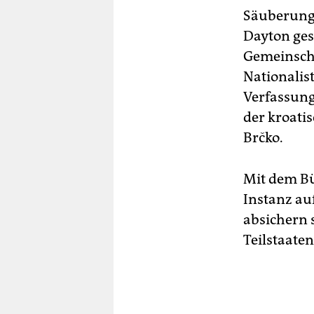
Säuberunge
Dayton ges
Gemeinscha
Nationalis
Verfassung
der kroati
Brčko.
Mit dem Bü
Instanz au
absichern 
Teilstaate