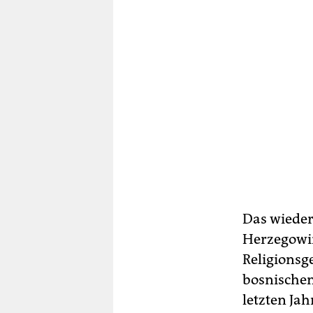
Das wieder
Herzegowina
Religionsg
bosnischen
letzten Ja