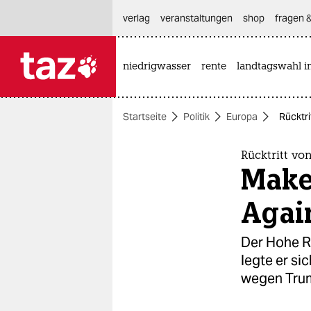
hautnavigation anspringen
hauptinhalt anspringen
footer anspringen
verlag
veranstaltungen
shop
fragen &
niedrigwasser
rente
landtagswahl i

taz zahl ich
taz zahl ich
Startseite
Politik
Europa
Rücktri
themen
politik
Rücktritt vo
Make 
öko
Agai
gesellschaft
Der Hohe R
kultur
legte er si
wegen Tru
sport