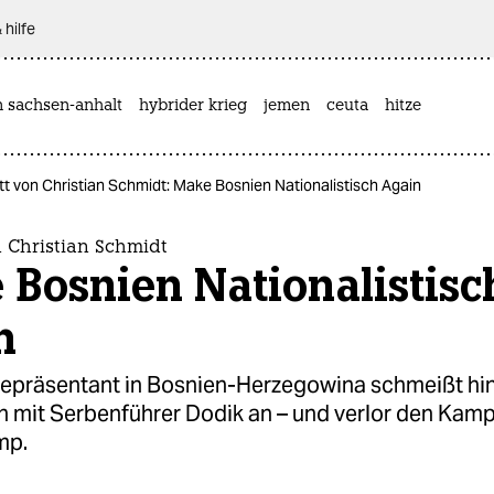
 hilfe
n sachsen-anhalt
hybrider krieg
jemen
ceuta
hitze
tt von Christian Schmidt: Make Bosnien Nationalistisch Again
n Christian Schmidt
Bosnien Nationalistisc
n
epräsentant in Bosnien-Herzegowina schmeißt hin.
ch mit Serbenführer Dodik an – und verlor den Kamp
mp.