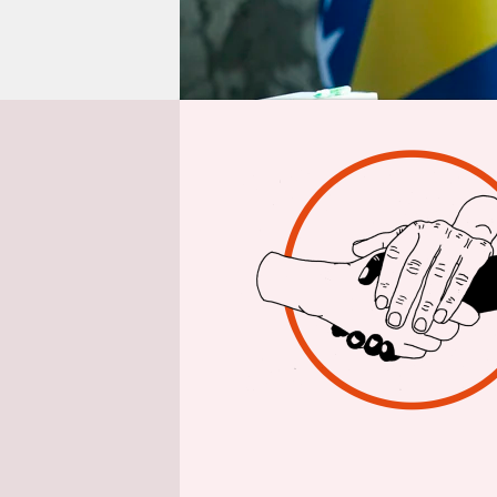
epaper login
Aus 
Sein Rückt
Repräsenta
Gemeinscha
Monaten mi
in diesem 
neue Turbu