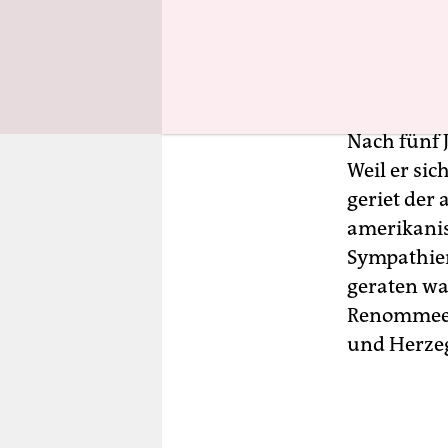
merkt jetzt
sondern de
das Land un
Nach fünf 
Weil er sic
geriet der
amerikanis
Sympathien
geraten war
Renommee v
und Herzeg