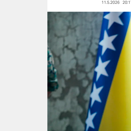
berlin
11.5.2026
20:1
nord
wahrheit
verlag
verlag
veranstaltungen
shop
fragen & hilfe
unterstützen
abo
genossenschaft