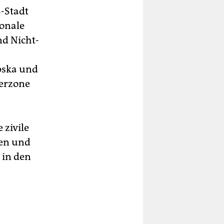
-Stadt
ionale
d Nicht-
rpska und
derzone
zivile
gen und
 in den