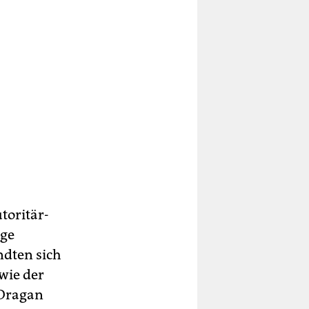
toritär-
age
ndten sich
wie der
 Dragan