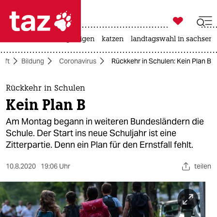

taz zahl ich
ceuta
hitze
bergsteigen
katzen
landtagswahl in sachsen-

taz zahl ich
aft
Bildung
Coronavirus
Rückkehr in Schulen: Kein Plan B
taz zahl ich
themen
Rückkehr in Schulen
Kein Plan B
politik
Am Montag begann in weiteren Bundesländern die
öko
Schule. Der Start ins neue Schuljahr ist eine
Zitterpartie. Denn ein Plan für den Ernstfall fehlt.
gesellschaft
10.8.2020
19:06 Uhr
teilen
kultur
sport