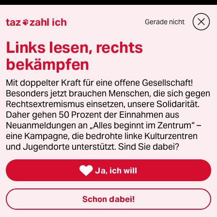
taz
zahl ich
Gerade nicht

Newsletter
Links lesen, rechts
bekämpfen
team zukunft
Mit doppelter Kraft für eine offene Gesellschaft!
taz frisch
Besonders jetzt brauchen Menschen, die sich gegen
Rechtsextremismus einsetzen, unsere Solidarität.
taz zahl ich
Daher gehen 50 Prozent der Einnahmen aus
Neuanmeldungen an „Alles beginnt im Zentrum“ –
taz lab Infobrief
eine Kampagne, die bedrohte linke Kulturzentren
und Jugendorte unterstützt. Sind Sie dabei?

Ja, ich will
Veranstaltungen
Schon dabei!
Demnächst