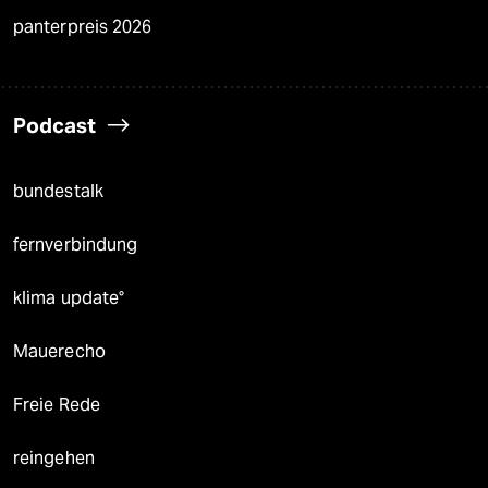
panterpreis 2026
Podcast
bundestalk
fernverbindung
klima update°
Mauerecho
Freie Rede
reingehen