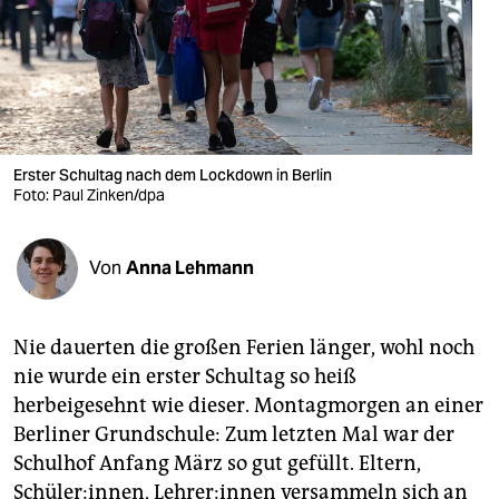
berlin
nord
wahrheit
verlag
Erster Schultag nach dem Lockdown in Berlin
Foto: Paul Zinken/dpa
verlag
veranstaltungen
Von
Anna Lehmann
shop
fragen & hilfe
Nie dauerten die großen Ferien länger, wohl noch
unterstützen
nie wurde ein erster Schultag so heiß
herbeigesehnt wie dieser. Montagmorgen an einer
abo
Berliner Grundschule: Zum letzten Mal war der
genossenschaft
Schulhof Anfang März so gut gefüllt. Eltern,
Schüler:innen, Lehrer:innen versammeln sich an