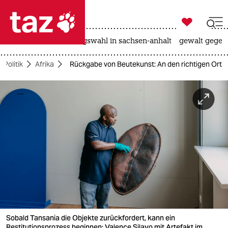

taz zahl ich
hitze
surfen
landtagswahl in sachsen-anhalt
gewalt gegen

taz zahl ich
Politik
Afrika
Rückgabe von Beutekunst: An den richtigen Ort
taz zahl ich
themen
politik
öko
gesellschaft
kultur
sport
Sobald Tansania die Objekte zurückfordert, kann ein
Restitutionsprozess beginnen: Valence Silayo mit Artefakt im