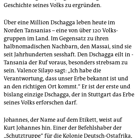
Kolonien) haben sich auch Gremien zur Artikulation
Geschichte seines Volks zu ergründen.
von Restitutionsforderungen gebildet. Von ihnen
könnte es in Zukunft auch Forderungen von
staatlicher Seite geben.
(jfl)
Über eine Million Dschagga leben heute im
Norden Tansanias – eine von über 120 Volks­
gruppen im Land. Im Gegensatz zu ihren
halbnomadischen Nachbarn, den Massai, sind sie
seit Jahrhunderten sesshaft. Den Dschagga eilt in ­
Tansania der Ruf voraus, besonders strebsam zu
sein. Valence Silayo sagt: „Ich habe die
Verantwortung, dass unser Erbe bekannt ist und
an den richtigen Ort kommt.“ Er ist der erste und
bislang einzige Dschagga, der in Stuttgart das Erbe
seines Volks erforschen darf.
Johannes, der Name auf dem Etikett, weist auf
Kurt Johannes hin. Einer der Befehlshaber der
„Schutztruppe“ für die Kolonie Deutsch-Ostafrika,