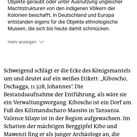
Objekte geraubt oder unter Ausnutzung ungleicher
Machtstrukturen von den indigenen Völkern der
Kolonien beschafft. In Deutschland und Europa
entstanden eigens für die Objekte ethnologische
Museen, die sich bis heute damit schmücken.
mehr anzeigen
Hohe Rückgabeforderungen
Weil viele der Objekte für die Herkunft-Communities
Schweigend schlägt er die Ecke des Königs­mantels
hohen Wert haben, bestehen teils seit Jahrzehnten
Rückgabeforderungen. Der berühmteste Fall sind die
um und deutet auf ein weißes Etikett: „Kiboscho,
„Benin-Bronzen“ aus der ehemals britischen Kolonie
Dschagga, 11.328, Johannes“. Die
Nigeria. 22 dieser Skulpturen gab Deutschland 2022
Bestandsaufnahme der Entführung, als wäre sie
an Nigeria zurück. Weitere Kulturgüterrückgaben
ein Verwaltungsvorgang. Kiboscho ist ein Dorf am
gingen in die ehemaligen deutschen Kolonien
Fuß des Kilimandscharo-Massivs in Tansania.
Namibia und Samoa. Aktuelle Rückgabeforderungen
Valence Silayo ist in der Region aufgewachsen. Im
kommen von zivilgesellschaftlichen Organisationen
und Herkunft-Communities, etwa aus Kamerun. Dort,
Schatten der mächtigen Berggipfel Kibo und
in Ghana und in Tansania (alles ehemalige deutsche
Mawenzi fing er als junger Archäologe an, die