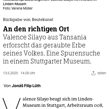
berlin
Linden-Musem​
Foto: Verena Müller
nord
Rückgabe von Beutekunst
wahrheit
An den richtigen Ort
verlag
Valence Silayo aus Tansania
verlag
erforscht das geraubte Erbe
seines Volkes. Eine Spurensuche
veranstaltungen
in einem Stuttgarter Museum.
shop
fragen & hilfe
13.5.2025
14:26 Uhr
teilen
unterstützen
Von
Jonáš Filip Lüth
abo
alence Silayo beugt sich im Linden-
genossenschaft
Museum in Stuttgart, Arbeitsraum 008,