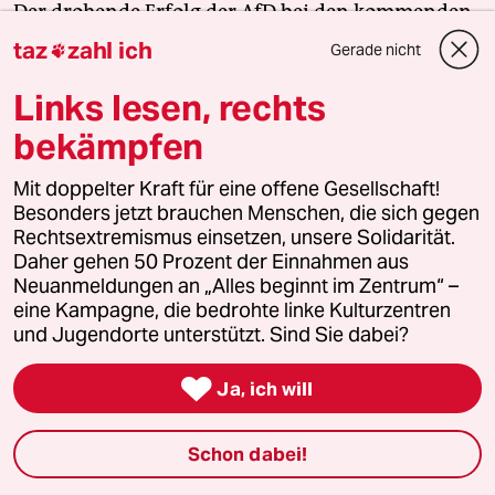
Der drohende Erfolg der AfD bei den kommenden
Landtagswahlen zeigt, wie stark rechtsextreme
taz
zahl ich
Gerade nicht

Kräfte inzwischen geworden sind. Gerade jetzt
Links lesen, rechts
braucht es Zusammenhalt und Solidarität. Auch
und vor allem mit den Menschen, die sich vor Ort
bekämpfen
für eine starke Zivilgesellschaft einsetzen. Die taz
kooperiert deshalb mit "Alles beginnt im
Mit doppelter Kraft für eine offene Gesellschaft!
Besonders jetzt brauchen Menschen, die sich gegen
Zentrum". Die Kampagne unterstützt bundesweit
Rechtsextremismus einsetzen, unsere Solidarität.
linke, selbstverwaltete Orte und baut einen
Daher gehen 50 Prozent der Einnahmen aus
solidarischen Fonds für deren Schutz und Erhalt
Neuanmeldungen an „Alles beginnt im Zentrum“ –
auf. Eine offene Gesellschaft braucht guten, frei
eine Kampagne, die bedrohte linke Kulturzentren
zugänglichen Journalismus – und
und Jugendorte unterstützt. Sind Sie dabei?
zivilgesellschaftliches Engagement. Finden Sie

auch? Dann machen Sie mit und unterstützen Sie
Ja, ich will
unsere Aktion.
Schon dabei!
Jetzt unterstützen