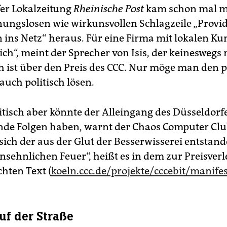
er Lokalzeitung
Rheinische Post
kam schon mal mi
ungslosen wie wirkunsvollen Schlagzeile „Provide
n ins Netz“ heraus. Für eine Firma mit lokalen Ku
ich“, meint der Sprecher von Isis, der keineswegs
h ist über den Preis des CCC. Nur möge man den p
e auch politisch lösen.
itisch aber könnte der Alleingang des Düsseldor
nde Folgen haben, warnt der Chaos Computer Clu
 sich der aus der Glut der Besserwisserei entstan
nsehnlichen Feuer“, heißt es in dem zur Preisver
chten Text (
koeln.ccc.de/projekte/cccebit/manife
uf der Straße