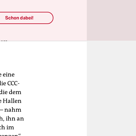
skussion
zes und
Schon dabei!
“, sagte
t betroffen,
den
e eine
ie CCC-
 die dem
e Hallen
n – nahm
h, ihn an
ch im