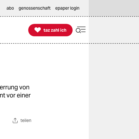
abo
genossenschaft
epaper login

taz zahl ich
taz zahl ich
perrung von
t vor einer
teilen