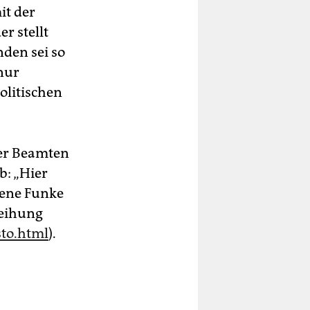
t der
r stellt
nden sei so
 nur
olitischen
fer Beamten
b: „Hier
dene Funke
leihung
sto.html
).