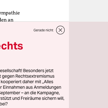
Sympathie
den an
Gerade nicht
rwartet man
, für ihre
echts
en. Doch
n Provider
nd bereits
 ihr
esellschaft! Besonders jetzt
rt gegen Rechtsextremismus
z kooperiert daher mit „Alles
ller Einnahmen aus Anmeldungen
treten und
. September – an die Kampagne,
rstützt und Freiräume sichern will,
bei?
us Köln,