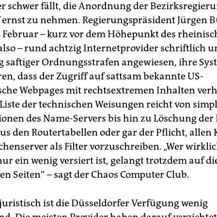
 schwer fällt, die Anordnung der Bezirksregier
 ernst zu nehmen. Regierungspräsident Jürgen 
. Februar – kurz vor dem Höhepunkt des rheinis
lso – rund achtzig Internetprovider schriftlich u
saftiger Ordnungsstrafen angewiesen, ihre Sys
ren, dass der Zugriff auf sattsam bekannte US-
che Webpages mit rechtsextremen Inhalten verh
 Liste der technischen Weisungen reicht von simp
onen des Name-Servers bis hin zu Löschung der 
us den Routertabellen oder gar der Pflicht, alle
henserver als Filter vorzuschreiben. „Wer wirklic
ur ein wenig versiert ist, gelangt trotzdem auf di
n Seiten“ – sagt der Chaos Computer Club.
juristisch ist die Düsseldorfer Verfügung wenig