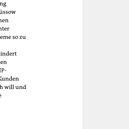
ung
Büssow
chen
nter
teme so zu
indert
len
IP-
n Kunden
h will und
e