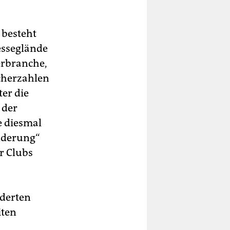
 besteht
esseglände
erbranche,
ucherzahlen
er die
 der
e diesmal
nderung“
r Clubs
nderten
iten