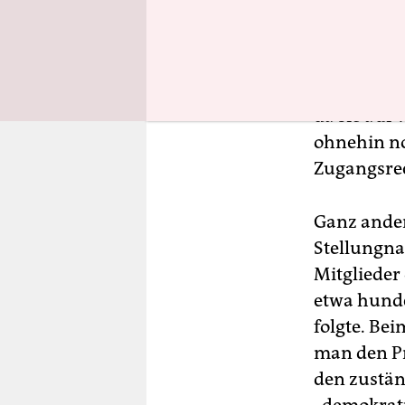
gab sich d
um Interne
denken auc
ein Firmenv
da sie auf
ohnehin no
Zugangsre
Ganz ander
Stellungna
Mitglieder 
etwa hunde
folgte. Be
man den Pr
den zustän