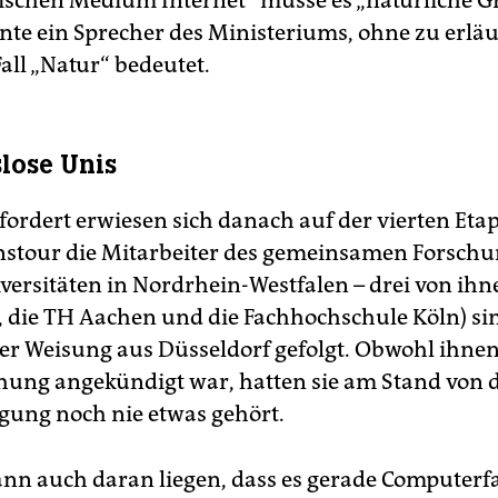
schen Medium Internet“ müsse es „natürliche G
nte ein Sprecher des Ministeriums, ohne zu erläu
all „Natur“ bedeutet.
lose Unis
rfordert erwiesen sich danach auf der vierten Eta
nstour die Mitarbeiter des gemeinsamen Forsch
versitäten in Nordrhein-Westfalen – drei von ihn
die TH Aachen und die Fachhochschule Köln) si
der Weisung aus Düsseldorf gefolgt. Obwohl ihnen
ihung angekündigt war, hatten sie am Stand von 
gung noch nie etwas gehört.
nn auch daran liegen, dass es gerade Computerf