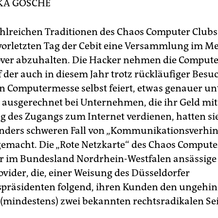
KA GOSCHE
ahlreichen Traditionen des Chaos Computer Clubs
vorletzten Tag der Cebit eine Versammlung im M
ver abzuhalten. Die Hacker nehmen die Comput
uf der auch in diesem Jahr trotz rückläufiger Bes
n Computermesse selbst feiert, etwas genauer unt
 ausgerechnet bei Unternehmen, die ihr Geld mit
g des Zugangs zum Internet verdienen, hatten si
onders schweren Fall von „Kommunikationsverhi
gemacht. Die „Rote Netzkarte“ des Chaos Compute
er im Bundesland Nordrhein-Westfalen ansässige
ovider, die, einer Weisung des Düsseldorfer
präsidenten folgend, ihren Kunden den ungehi
(mindestens) zwei bekannten rechtsradikalen Se