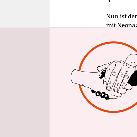
epaper login
Nun ist de
mit Neonaz
dieser Ste
beschreibe
ja historis
Untertanen
aus reiner
in einem A
kurze Zeit
System ein
Nur zwei d
konnten de
entgegenne