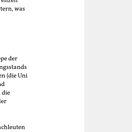
renzen“
tern, was
ppe der
ungsstands
en (die Uni
nd
 die
der
achleuten