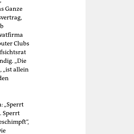
,
das Ganze
vertrag,
eb
ivatfirma
puter Clubs
fsichtsrat
ndig. „Die
 „ist allein
den
: „Sperrt
. Sperrt
eschimpft“,
Die