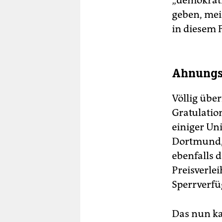
„demokrati
geben, mei
in diesem F
Ahnungs
Völlig übe
Gratulatio
einiger Uni
Dortmund, 
ebenfalls 
Preisverle
Sperrverfü
Das nun ka