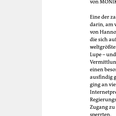
berlin
von
MONI
nord
Eine der z
wahrheit
darin, am 
von Hanno
verlag
die sich a
verlag
weltgrößte
Lupe – und
veranstaltungen
Vermittlun
shop
einen bes
fragen & hilfe
ausfindig 
ging an vi
unterstützen
Internetpr
abo
Regierungs
Zugang zu 
genossenschaft
sperrten.