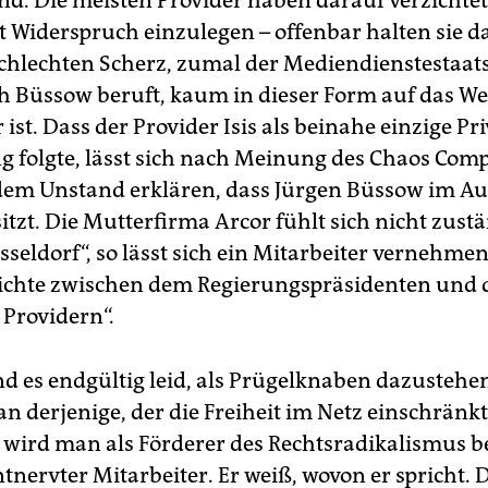
d. Die meisten Provider haben darauf verzichtet
ht Widerspruch einzulegen – offenbar halten sie 
schlechten Scherz, zumal der Mediendienstestaats
ch Büssow beruft, kaum in dieser Form auf das W
st. Dass der Provider Isis als beinahe einzige Pr
g folgte, lässt sich nach Meinung des Chaos Com
 dem Unstand erklären, dass Jürgen Büssow im Au
itzt. Die Mutterfirma Arcor fühlt sich nicht zustä
sseldorf“, so lässt sich ein Mitarbeiter vernehmen,
ichte zwischen dem Regierungspräsidenten und 
 Providern“.
nd es endgültig leid, als Prügelknaben dazustehen
n derjenige, der die Freiheit im Netz einschränkt
 wird man als Förderer des Rechtsradikalismus b
ntnervter Mitarbeiter. Er weiß, wovon er spricht. 