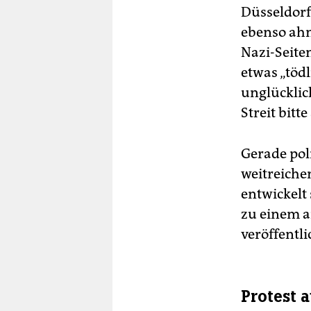
Düsseldorf
ebenso ahn
Nazi-Seite
etwas „tödl
unglücklic
Streit bitt
Gerade pol
weitreiche
entwickelt
zu einem a
veröffentli
Protest a