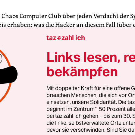
r Chaos Computer Club über jeden Verdacht der 
is erhaben; was die Hacker an diesem Fall (über 
lle mehrfach berichtet wurde) besonders empört,
taz
zahl ich

n sie so: „Von einer zentralen Regierungsstelle e
ch nichts anderes, als dass sie mit der Zeit versucht
Links lesen, r
 zu denken und ihnen später selbiges zu verbiet
bekämpfen
 Angst vor einer umstrittenen Aufforderung habe
kt vorauseilenden Gehorsams direkt gehandelt u
 nach einem Gespräch mit der Bezirksregierung in
Mit doppelter Kraft für eine offene G
e Sperre eingebaut.“
brauchen Menschen, die sich vor O
einsetzen, unsere Solidarität. Die ta
beginnt im Zentrum“. 50 Prozent a
er beschuldigten Firmen waren auf der Cebit ver
bei taz zahl ich gehen – bis zum 30
n Negativpreis des Hackevereins persönlich
die linke, selbstverwaltete Orte unte
bevor sie verschwinden. Sind Sie da
hmen. Die eine von ihnen, „Vision Consulting“ a