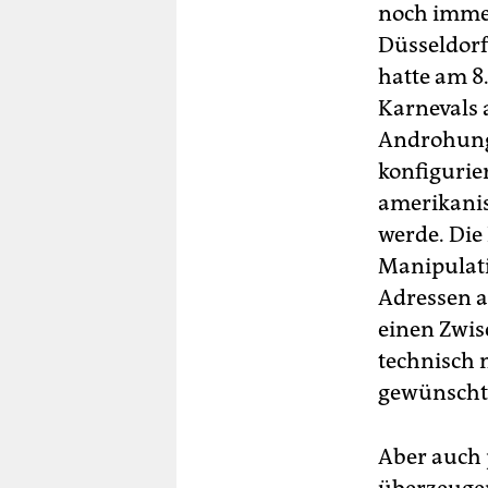
noch immer
Düsseldorf
hatte am 8
Karnevals a
Androhung 
konfigurie
amerikanis
werde. Die
Manipulati
Adressen a
einen Zwisc
technisch n
gewünschte
Aber auch 