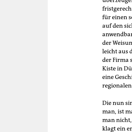
überzeugen
fristgerec
für einen 
auf den si
anwendbar i
der Weisun
leicht aus
der Firma s
Kiste in Dü
eine Gesch
regionalen
Die nun si
man, ist ma
man nicht,
klagt ein e