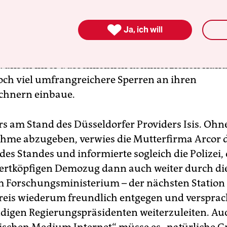
urchaus aufgeschlossen: „Wir unterstützen die Di
tinhalte und um die freie Verfügbarkeit des Net

Ja, ich will
h, dass ein erheblicher Diskussionsbedarf besteht
ertrer am Stand. Die Firma selbst fühlt sich nich
 Wunsch ihrer ausschließlich kommerziellen Kun
ch viel umfrangreichere Sperren an ihren
chnern einbaue.
s am Stand des Düsseldorfer Providers Isis. Ohn
hme abzugeben, verwies die Mutterfirma Arcor d
des Standes und informierte sogleich die Polizei,
rtköpfigen Demozug dann auch weiter durch di
im Forschungsministerium – der nächsten Statio
eis wiederum freundlich entgegen und versprac
digen Regierungspräsidenten weiterzuleiten. Au