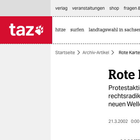
hautnavigation anspringen
hauptinhalt anspringen
footer anspringen
verlag
veranstaltungen
shop
fragen &
hitze
surfen
landtagswahl in sachse

taz zahl ich
taz zahl ich
Startseite
Archiv-Artikel
Rote Karte
themen
Rote 
politik
öko
Protestakt
rechtsradi
gesellschaft
neuen Welle
kultur
21.3.2002
0:00
sport