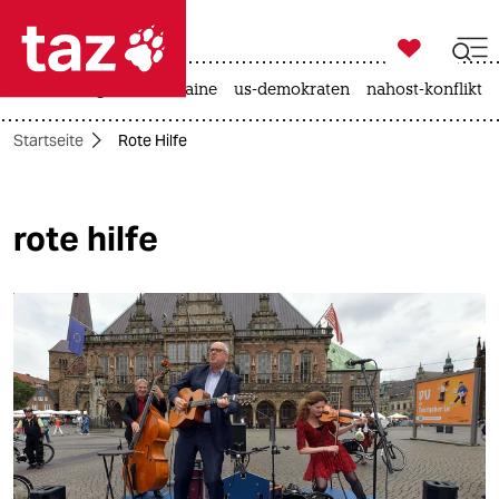

taz zahl ich
hitze
krieg in der ukraine
us-demokraten
nahost-konflikt

taz zahl ich
Startseite
Rote Hilfe
taz zahl ich
themen
rote hilfe
politik
öko
gesellschaft
kultur
sport