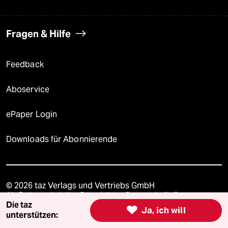
Fragen & Hilfe
Feedback
Aboservice
ePaper Login
Downloads für Abonnierende
© 2026 taz Verlags und Vertriebs GmbH
Alle Rechte vorbehalten. Bei rechtlichen Fragen oder für Genehmigungen
wenden Sie sich bitte an
lizenzen@taz.de
Die taz

Ja, ich will
unterstützen: