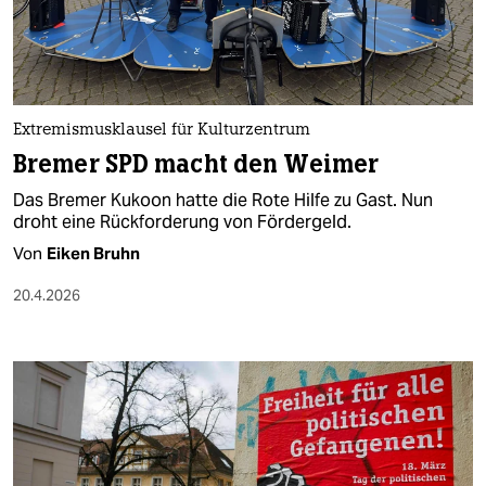
berlin
nord
wahrheit
Extremismusklausel für Kulturzentrum
verlag
Bremer SPD macht den Weimer
verlag
Das Bremer Kukoon hatte die Rote Hilfe zu Gast. Nun
droht eine Rückforderung von Fördergeld.
veranstaltungen
Von
Eiken Bruhn
shop
20.4.2026
fragen & hilfe
unterstützen
abo
genossenschaft