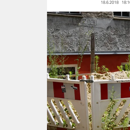
berlin
18.6.2018
18:1
nord
wahrheit
verlag
verlag
veranstaltungen
shop
fragen & hilfe
unterstützen
abo
genossenschaft