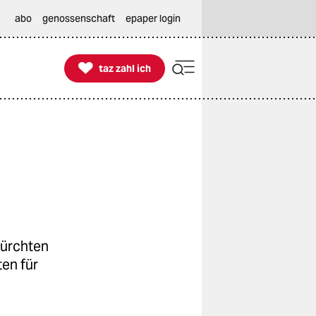
abo
genossenschaft
epaper login

taz zahl ich
taz zahl ich
fürchten
ten für