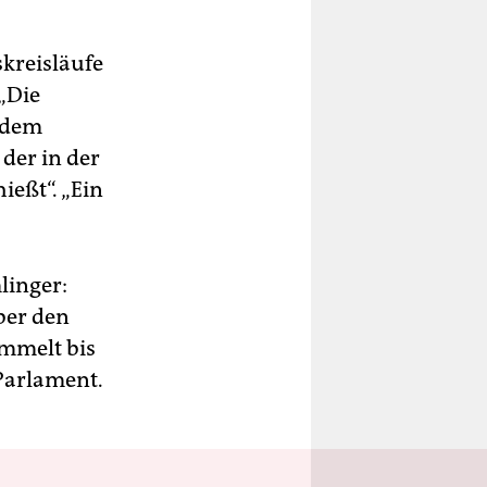
skreisläufe
 „Die
 dem
 der in der
ießt“. „Ein
linger:
ber den
ammelt bis
 Parlament.