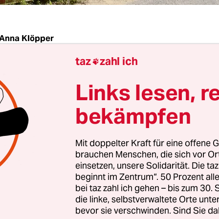
Anna Klöpper
taz
zahl ich

n will bis 2026 5,5 Milliarden Euro in
Sanierung
Links lesen, r
r Schulen investieren. Dabei soll das landeseigen
auunternehmen Howoge helfen: Elf große Sanie
bekämpfen
rlo-Schmid-Schule sowie rund 30 Neubauvorhaben
. Investitionsvolumen: eine Milliarde Euro, fina
Mit doppelter Kraft für eine offene G
te. Die Howoge erhält dafür die Grundstücke per
brauchen Menschen, die sich vor O
 für 33 Jahre, der Bezirk garantiert die Miete. D
einsetzen, unsere Solidarität. Die ta
beginnt im Zentrum“. 50 Prozent a
e formiert sich
Widerstand
, organisiert von der Ini
bei taz zahl ich gehen – bis zum 30
 in BürgerInnenhand (GiB).
die linke, selbstverwaltete Orte unte
bevor sie verschwinden. Sind Sie da