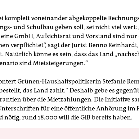
ei komplett von­ein­ander abgekoppelte Rechnung
s- und Schulbau geben soll, sei nicht viel wert:
 eine GmbH, Aufsichtsrat und Vorstand sind nur
 verpflichtet“, sagt der Jurist Benno Reinhardt,
st. Natürlich könne es sein, dass das Land „nachsch
enario sind Mietsteigerungen.“
ontert Grünen-Haushaltspolitikerin Stefanie Rem
bestellt, das Land zahlt.“ Deshalb gebe es gegenü
antien über die Mietzahlungen. Die Initiative s
Unterschriften für eine öffentliche Anhörung im
 ­nötig, rund 18.000 will die GiB bereits haben.