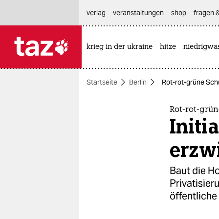
hautnavigation anspringen
hauptinhalt anspringen
footer anspringen
verlag
veranstaltungen
shop
fragen &
krieg in der ukraine
hitze
niedrigwa

taz zahl ich
taz zahl ich
Startseite
Berlin
Rot-rot-grüne Schu
themen
politik
Rot-rot-grü
Initi
öko
erzw
gesellschaft
Baut die Ho
kultur
Privatisier
öffentlich
sport