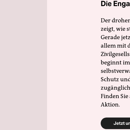
Die Enga
Der drohe
zeigt, wie
Gerade jet
allem mit d
Zivilgesell
beginnt im
selbstverw
Schutz und 
zugänglich
Finden Sie
Aktion.
Jetzt u