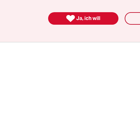
zum Beispiel, dass den MieterInnen höhere Mie
nn die Howoge mit ihrem Budget für den Schulb

 Etwa dann, wenn Baumaßnahmen teurer würde
Ja, ich will
ie Howoge aber die „Gewährleistungspflicht“ hat.