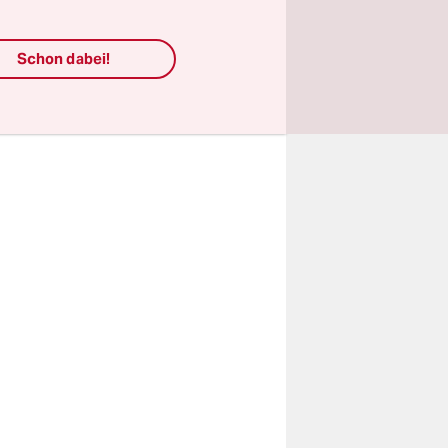
ten drohen
au nicht
n als
Schon dabei!