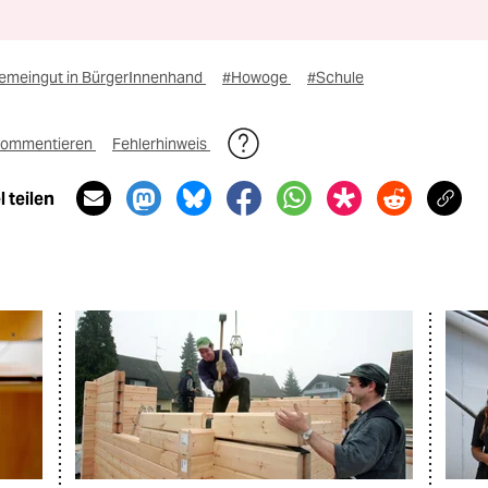
emeingut in BürgerInnenhand
#Howoge
#Schule
ommentieren
Fehlerhinweis
 teilen