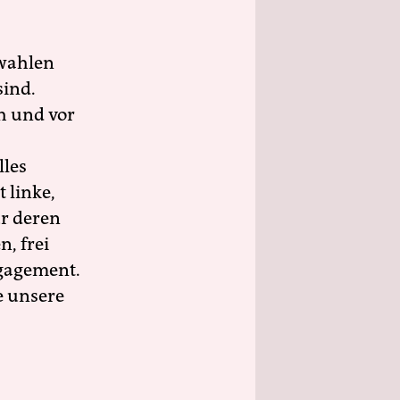
wahlen
sind.
h und vor
lles
 linke,
ür deren
n, frei
ngagement.
e unsere