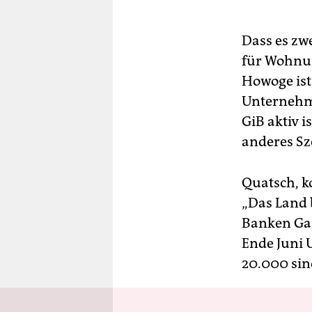
Dass es zw
für Wohnung
Howoge ist
Unternehmen
GiB aktiv i
anderes Sz
Quatsch, k
„Das Land 
Banken Gar
Ende Juni 
20.000 sind