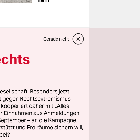
Berlin
Gerade nicht
 und
echts
e
rungsfälle
 soll es
nziert
esellschaft! Besonders jetzt
rt gegen Rechtsextremismus
och gegen
z kooperiert daher mit „Alles
ller Einnahmen aus Anmeldungen
tiative
. September – an die Kampagne,
rstützt und Freiräume sichern will,
bei?