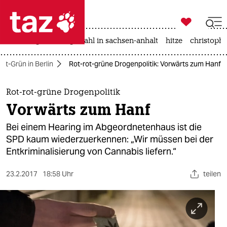

taz zahl ich
iran-krieg
landtagswahl in sachsen-anhalt
hitze
christophe

taz zahl ich
ot-Grün in Berlin
Rot-rot-grüne Drogenpolitik: Vorwärts zum Hanf
taz zahl ich
themen
Rot-rot-grüne Drogenpolitik
Vorwärts zum Hanf
politik
Bei einem Hearing im Abgeordnetenhaus ist die
öko
SPD kaum wiederzuerkennen: „Wir müssen bei der
Entkriminalisierung von Cannabis liefern.“
gesellschaft
23.2.2017
18:58 Uhr
teilen
kultur
sport