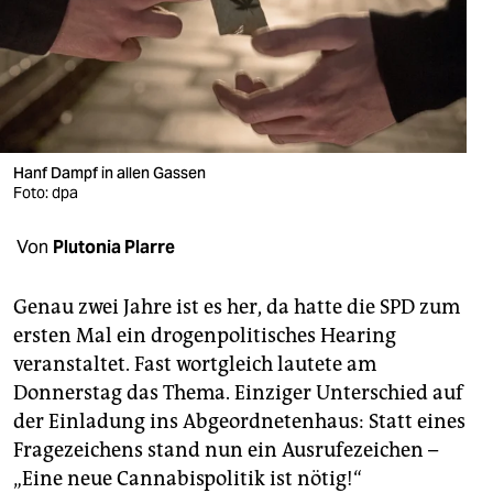
berlin
nord
wahrheit
verlag
Hanf Dampf in allen Gassen
verlag
Foto: dpa
veranstaltungen
Von
Plutonia Plarre
shop
Genau zwei Jahre ist es her, da hatte die SPD zum
fragen & hilfe
ersten Mal ein drogenpolitisches Hearing
veranstaltet. Fast wortgleich lautete am
unterstützen
Donnerstag das Thema. Einziger Unterschied auf
abo
der Einladung ins Abgeordnetenhaus: Statt eines
Fragezeichens stand nun ein Ausrufezeichen –
genossenschaft
„Eine neue Cannabispolitik ist nötig!“