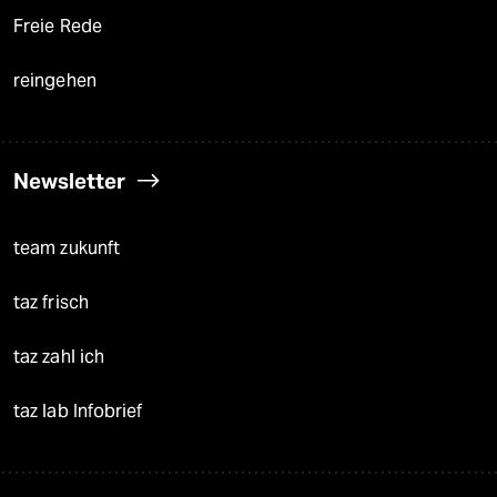
Freie Rede
reingehen
Newsletter
team zukunft
taz frisch
taz zahl ich
taz lab Infobrief