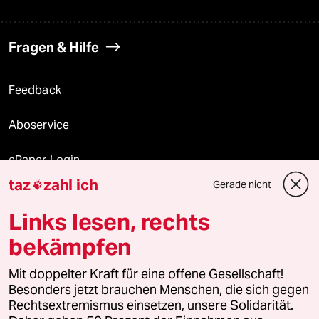
Fragen & Hilfe
Feedback
Aboservice
ePaper Login
taz
zahl ich
Gerade nicht

Downloads für Abonnierende
Links lesen, rechts
bekämpfen
© 2026 taz Verlags und Vertriebs GmbH
Mit doppelter Kraft für eine offene Gesellschaft!
Alle Rechte vorbehalten. Bei rechtlichen Fragen oder für Genehmigungen
wenden Sie sich bitte an
lizenzen@taz.de
Besonders jetzt brauchen Menschen, die sich gegen
Rechtsextremismus einsetzen, unsere Solidarität.