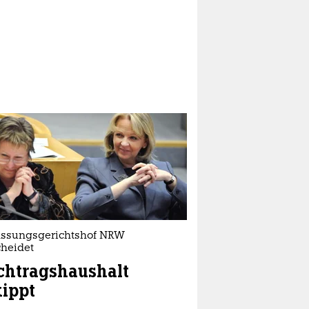
assungsgerichtshof NRW
cheidet
chtragshaushalt
ippt