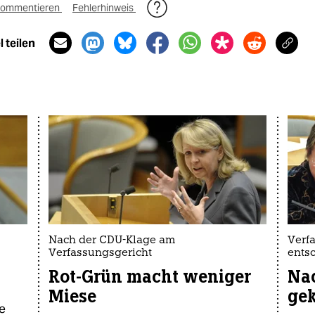
ommentieren
Fehlerhinweis
 teilen
Nach der CDU-Klage am
Verf
Verfassungsgericht
ents
Rot-Grün macht weniger
Na
Miese
gek
ie