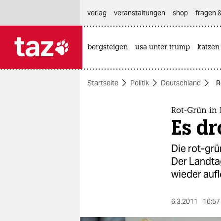
hautnavigation anspringen
hauptinhalt anspringen
footer anspringen
verlag
veranstaltungen
shop
fragen &
bergsteigen
usa unter trump
katzen

taz zahl ich
taz zahl ich
Startseite
Politik
Deutschland
R
themen
politik
Rot-Grün in
Es d
öko
Die rot-gr
gesellschaft
Der Landta
wieder aufl
kultur
sport
6.3.2011
16:57