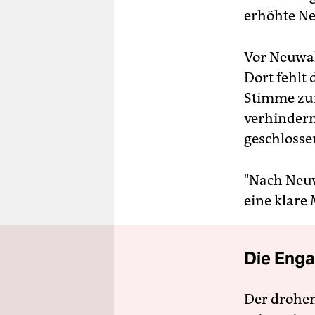
erhöhte N
Vor Neuwah
Dort fehlt
Stimme zur
verhindern
geschloss
"Nach Neuw
eine klare
Die Enga
Der drohe