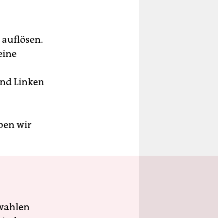
 auflösen.
eine
und Linken
ben wir
wahlen