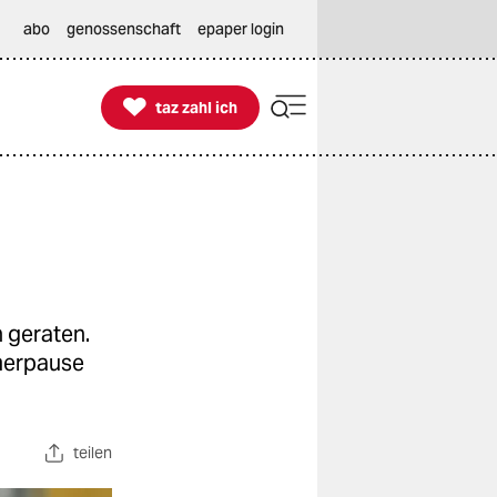
abo
genossenschaft
epaper login

taz zahl ich
taz zahl ich
 geraten.
merpause
teilen