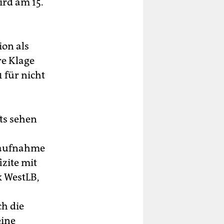
ird am 15.
ion als
re Klage
 für nicht
ts sehen
itaufnahme
zite mit
 WestLB,
ch die
eine