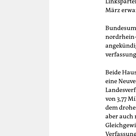
Linksparte
März erwar
Bundesumwe
nordrhein-
angekündigt
verfassung
Beide Haus
eine Neuve
Landesverf
von 3,77 M
dem drohe
aber auch 
Gleichgewi
Verfassung