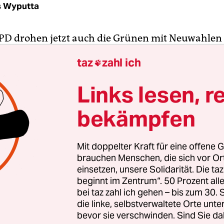
s Wyputta
PD drohen jetzt auch die Grünen mit Neuwahlen 
Westfalen. "Man muss davon ausgehen, dass es 
taz
zahl ich

pause Neuwahlen gibt", sagte der Fraktionsvors
Düsseldorfer Landtag, Reiner Priggen, zur taz.
Links lesen, r
bekämpfen
en bereits Nordrhein-Westfalens SPD-Ministerpr
Kraft und ihr Fraktionschef Norbert Römer eine
gs und erneute Wahlen ins Gespräch gebracht, sol
Mit doppelter Kraft für eine offene G
 wie angekündigt auch gegen den regulären
brauchen Menschen, die sich vor O
halt 2011 Verfassungsklage einlegen. Notfalls m
einsetzen, unsere Solidarität. Die ta
beginnt im Zentrum“. 50 Prozent a
cheiden, "wie es politisch weitergehen soll", sagte
bei taz zahl ich gehen – bis zum 30
die linke, selbstverwaltete Orte unte
bevor sie verschwinden. Sind Sie da