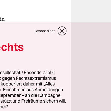
in
noch vor
Gerade nicht
itzende der
echts
äsidentin
 Auflösung
lte die
esellschaft! Besonders jetzt
rt gegen Rechtsextremismus
üssten die
z kooperiert daher mit „Alles
ller Einnahmen aus Anmeldungen
 Kraft.
. September – an die Kampagne,
rstützt und Freiräume sichern will,
bei?