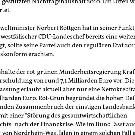
i gestützten Nachtragshaushalt 2010. Ein Urteil w
tet.
ltminister Norbert Röttgen hat in seiner Funkt
westfälischer CDU-Landeschef bereits eine weite
, sollte seine Partei auch den regulären Etat 2011
skonform erachten.
halte der rot-grünen Minderheitsregierung Kraf
rschuldung von rund 7,1 Milliarden Euro vor. Die
assung erlaubt aktuell aber nur eine Nettokred
illiarden Euro. Rot-Grün begründet die hohen Defi
nden Zusammenbruch der einstigen Landesbank
mit einer "Störung des gesamtwirtschaftlichen
chts" nach der Finanzkrise. Wie im Bund lässt au
 von Nordrhein-Westfalen in einem solchen Fall 