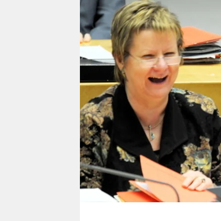
berlin
nord
wahrheit
verlag
verlag
veranstaltungen
shop
fragen & hilfe
unterstützen
abo
genossenschaft