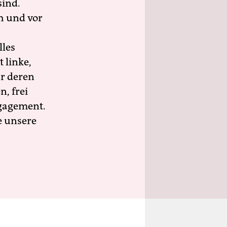
sind.
h und vor
lles
 linke,
ür deren
n, frei
ngagement.
e unsere