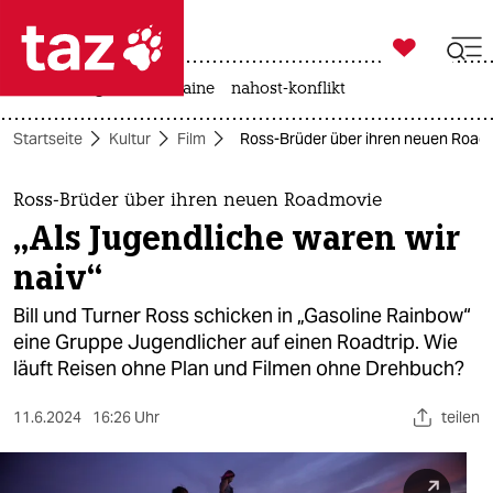

taz zahl ich
hitze
krieg in der ukraine
nahost-konflikt

taz zahl ich
Startseite
Kultur
Film
Ross-Brüder über ihren neuen Roadmo
taz zahl ich
themen
Ross-Brüder über ihren neuen Roadmovie
„Als Jugendliche waren wir
politik
naiv“
öko
Bill und Turner Ross schicken in „Gasoline Rainbow“
eine Gruppe Jugendlicher auf einen Roadtrip. Wie
gesellschaft
läuft Reisen ohne Plan und Filmen ohne Drehbuch?
kultur
11.6.2024
16:26 Uhr
teilen
sport