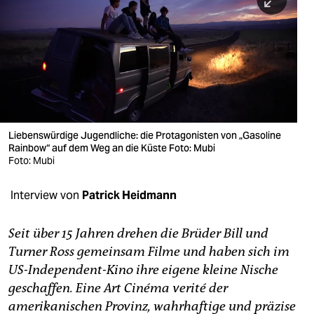
berlin
nord
wahrheit
verlag
verlag
Liebens­würdige Jugendliche: die Protagonisten von „Gasoline
Rainbow“ auf dem Weg an die Küste Foto: Mubi
veranstaltungen
Foto: Mubi
shop
Interview von
Patrick Heidmann
fragen & hilfe
unterstützen
Seit über 15 Jahren drehen die Brüder Bill und
Turner Ross gemeinsam Filme und haben sich im
abo
US-Independent-Kino ihre eigene kleine Nische
geschaffen. Eine Art Cinéma verité der
genossenschaft
amerikanischen Provinz, wahrhaftige und präzise