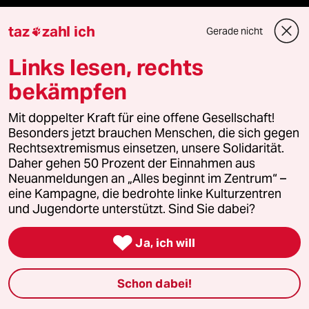
Mehr taz Lesestoff
taz
zahl ich
Gerade nicht

Links lesen, rechts
taz Blogs
bekämpfen
taz FUTURZWEI
Mit doppelter Kraft für eine offene Gesellschaft!
Le Monde diplomatique
Besonders jetzt brauchen Menschen, die sich gegen
Rechtsextremismus einsetzen, unsere Solidarität.
Daher gehen 50 Prozent der Einnahmen aus
taz Archiv
Neuanmeldungen an „Alles beginnt im Zentrum“ –
eine Kampagne, die bedrohte linke Kulturzentren
und Jugendorte unterstützt. Sind Sie dabei?
Mehr taz Angebote

Ja, ich will
Reisen
Schon dabei!
Kantine