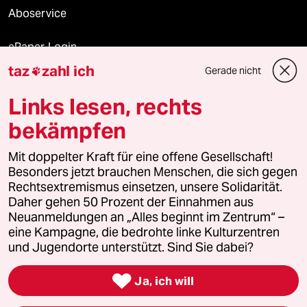
Aboservice
ePaper Login
taz
zahl ich
Gerade nicht

Downloads für Abonnierende
Links lesen, rechts
bekämpfen
© 2026 taz Verlags und Vertriebs GmbH
Alle Rechte vorbehalten. Bei rechtlichen Fragen oder für Genehmigungen
Mit doppelter Kraft für eine offene Gesellschaft!
wenden Sie sich bitte an
lizenzen@taz.de
Besonders jetzt brauchen Menschen, die sich gegen
Rechtsextremismus einsetzen, unsere Solidarität.
Daher gehen 50 Prozent der Einnahmen aus
Feedback
Redaktionsstatut
Kommune-Richtlinien
KI-
Neuanmeldungen an „Alles beginnt im Zentrum“ –
eine Kampagne, die bedrohte linke Kulturzentren
Leitlinie
Informant
Datenschutz
Impressum
AGB
und Jugendorte unterstützt. Sind Sie dabei?
Seitenwende
Einwilligungen widerrufen (Ads)

Ja, ich will