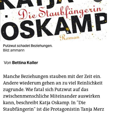
berlin
nord
wahrheit
verlag
verlag
Putzwut schadet Beziehungen.
Bild: ammann
veranstaltungen
Von
Bettina Koller
shop
fragen & hilfe
Manche Beziehungen stauben mit der Zeit ein.
Andere wiederum gehen an zu viel Reinlichkeit
unterstützen
zugrunde. Wie fatal sich Putzwut auf das
abo
zwischenmenschliche Miteinander auswirken
kann, beschreibt Katja Oskamp. In "Die
genossenschaft
Staubfängerin" ist die Protagonistin Tanja Merz