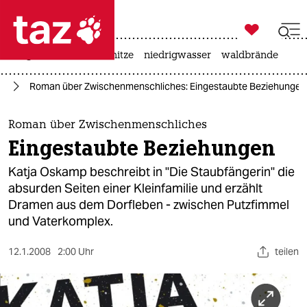

taz zahl ich
krieg in der ukraine
hitze
niedrigwasser
waldbrände

taz zahl ich
ch
Roman über Zwischenmenschliches: Eingestaubte Beziehungen
taz zahl ich
themen
Roman über Zwischenmenschliches
Eingestaubte Beziehungen
politik
Katja Oskamp beschreibt in "Die Staubfängerin" die
öko
absurden Seiten einer Kleinfamilie und erzählt
Dramen aus dem Dorfleben - zwischen Putzfimmel
gesellschaft
und Vaterkomplex.
kultur
12.1.2008
2:00 Uhr
teilen
sport