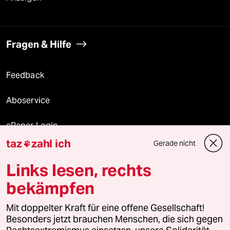
Fragen & Hilfe
Feedback
Aboservice
ePaper Login
taz
zahl ich
Gerade nicht

Downloads für Abonnierende
Links lesen, rechts
bekämpfen
© 2026 taz Verlags und Vertriebs GmbH
Mit doppelter Kraft für eine offene Gesellschaft!
Alle Rechte vorbehalten. Bei rechtlichen Fragen oder für Genehmigungen
wenden Sie sich bitte an
lizenzen@taz.de
Besonders jetzt brauchen Menschen, die sich gegen