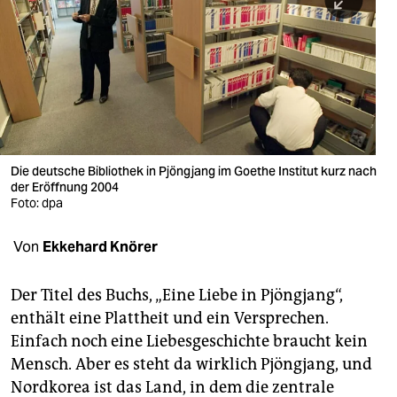
berlin
nord
wahrheit
verlag
verlag
Die deutsche Bibliothek in Pjöngjang im Goethe Institut kurz nach
der Eröffnung 2004
veranstaltungen
Foto: dpa
shop
Von
Ekkehard Knörer
fragen & hilfe
unterstützen
Der Titel des Buchs, „Eine Liebe in Pjöngjang“,
enthält eine Plattheit und ein Versprechen.
abo
Einfach noch eine Liebesgeschichte braucht kein
Mensch. Aber es steht da wirklich Pjöngjang, und
genossenschaft
Nordkorea ist das Land, in dem die zentrale