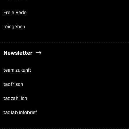
Freie Rede
reingehen
Newsletter
team zukunft
taz frisch
taz zahl ich
taz lab Infobrief