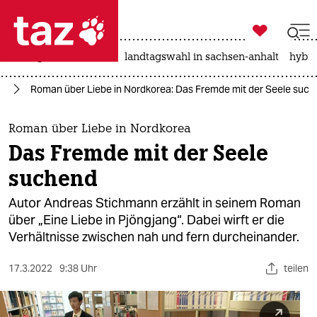

taz zahl ich
niedrigwasser
rente
landtagswahl in sachsen-anhalt
hybri

taz zahl ich
se
Roman über Liebe in Nordkorea: Das Fremde mit der Seele suc
taz zahl ich
themen
Roman über Liebe in Nordkorea
Das Fremde mit der Seele
politik
suchend
öko
Autor Andreas Stichmann erzählt in seinem Roman
über „Eine Liebe in Pjöngjang“. Dabei wirft er die
gesellschaft
Verhältnisse zwischen nah und fern durcheinander.
kultur
17.3.2022
9:38 Uhr
teilen
sport