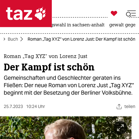

taz zahl ich
hitze
surfen
landtagswahl in sachsen-anhalt
gewalt gegen

taz zahl ich
r
Buch
Roman „Tag XYZ“ von Lorenz Just: Der Kampf ist schön
taz zahl ich
themen
Roman „Tag XYZ“ von Lorenz Just
Der Kampf ist schön
politik
Gemeinschaften und Geschlechter geraten ins
öko
Fließen: Der neue Roman von Lorenz Just „Tag XYZ“
beginnt mit der Besetzung der Berliner Volksbühne.
gesellschaft
25.7.2023
10:24 Uhr
teilen
kultur
sport