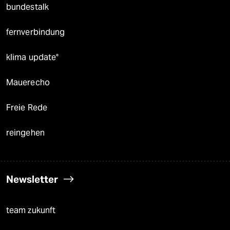
bundestalk
fernverbindung
klima update°
Mauerecho
Freie Rede
reingehen
Newsletter
team zukunft