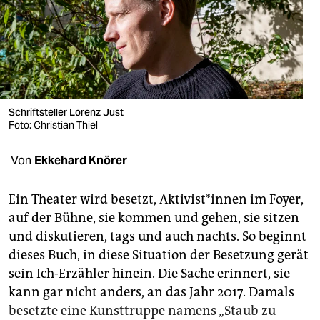
berlin
nord
wahrheit
verlag
Schriftsteller Lorenz Just
verlag
Foto: Christian Thiel
veranstaltungen
Von
Ekkehard Knörer
shop
Ein Theater wird besetzt, Ak­ti­vis­t*in­nen im Foyer,
fragen & hilfe
auf der Bühne, sie kommen und gehen, sie sitzen
und diskutieren, tags und auch nachts. So beginnt
unterstützen
dieses Buch, in diese Situation der Besetzung gerät
abo
sein Ich-Erzähler hinein. Die Sache erinnert, sie
kann gar nicht anders, an das Jahr 2017. Damals
genossenschaft
besetzte eine Kunsttruppe namens „Staub zu