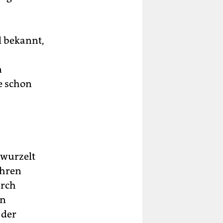
l bekannt,
n
e schon
rwurzelt
ihren
urch
en
 der