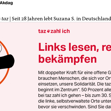
 Akdag
G
taz
| Seit 28 Jahren lebt Suzana S. in Deutschland.
erziehende Mutter von fünf Kindern: Die fünf- bis
taz
zahl ich

eonard, Ibrahim, Leonora, Luan und Laura gehen 
ste zur Schule und haben hier ihre Freunde.
Links lesen, r
bekämpfen
ein kleines Dorf im Kreis Meppen. S. hat die gleic
ie die Mütter der anderen Schulkinder, hat es e
 andere Alleinerziehende, arbeitet nebenbei, um 
Mit doppelter Kraft für eine offene G
ngen. Nur: S. und ihre Kinder haben keinen deu
brauchen Menschen, die sich vor O
pril 2014 entschied deshalb der Landkreis Emsla
einsetzen, unsere Solidarität. Die ta
beginnt im Zentrum“. 50 Prozent a
t ihren fünf Kindern nach Serbien ausreisen.
bei taz zahl ich gehen – bis zum 30
die linke, selbstverwaltete Orte unte
bevor sie verschwinden. Sind Sie da