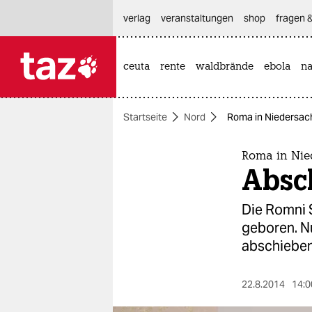
hautnavigation anspringen
hauptinhalt anspringen
footer anspringen
verlag
veranstaltungen
shop
fragen &
ceuta
rente
waldbrände
ebola
na

taz zahl ich
taz zahl ich
Startseite
Nord
Roma in Niedersac
themen
politik
Roma in Nie
Absc
öko
Die Romni 
gesellschaft
geboren. N
abschieben
kultur
sport
22.8.2014
14:0