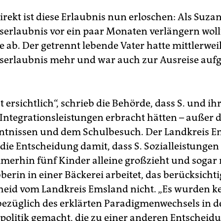
rekt ist diese Erlaubnis nun erloschen: Als Suzan
serlaubnis vor ein paar Monaten verlängern wollt
 ab. Der getrennt lebende Vater hatte mittlerwei
serlaubnis mehr und war auch zur Ausreise aufg
ht ersichtlich“, schrieb die Behörde, dass S. und i
Integrationsleistungen erbracht hätten – außer 
ntnissen und dem Schulbesuch. Der Landkreis E
die Entscheidung damit, dass S. Sozialleistungen 
mmerhin fünf Kinder alleine großzieht und sogar
berin in einer Bäckerei arbeitet, das berücksichti
heid vom Landkreis Emsland nicht. „Es wurden k
ezüglich des erklärten Paradigmenwechsels in d
politik gemacht, die zu einer anderen Entscheid