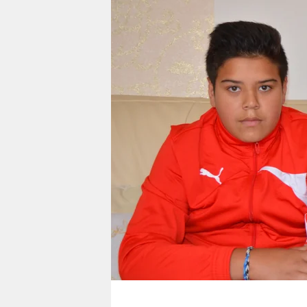
berlin
nord
wahrheit
verlag
verlag
veranstaltungen
shop
fragen & hilfe
unterstützen
abo
genossenschaft