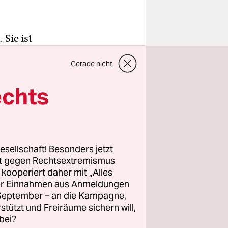
 Sie ist
 14-
Gerade nicht
in ihrer
echts
hen
benso
die Familie
esellschaft! Besonders jetzt
tschen
rt gegen Rechtsextremismus
nd, Suzanna
z kooperiert daher mit „Alles
ller Einnahmen aus Anmeldungen
. September – an die Kampagne,
rstützt und Freiräume sichern will,
bei?