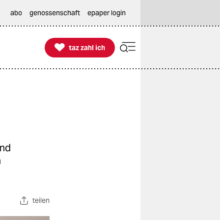
abo
genossenschaft
epaper login

taz zahl ich
taz zahl ich
and
n
teilen