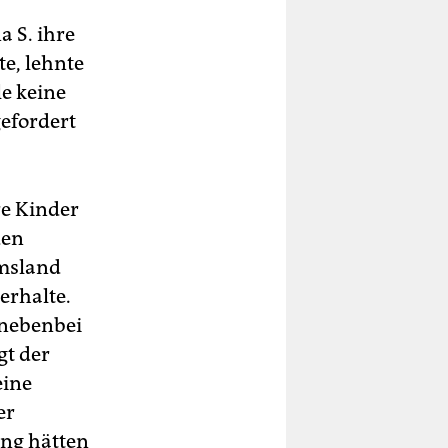
a S. ihre
e, lehnte
le keine
efordert
hre Kinder
den
msland
erhalte.
 nebenbei
gt der
eine
er
ung hätten