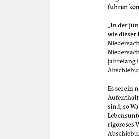
führen kön
„In der jü
wie dieser 
Niedersach
Niedersach
jahrelang 
Abschieb
Es sei ein
Aufenthalts
sind, so Wa
Lebensunte
rigoroses 
Abschiebun