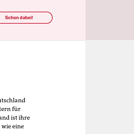
Schon dabei!
eutschland
tern für
and ist ihre
 wie eine