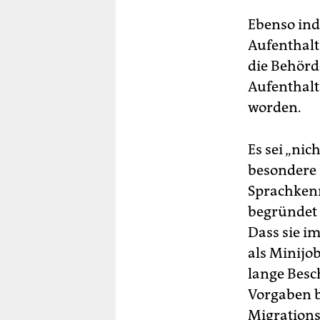
Ebenso indi
Aufenthalt
die Behörde
Aufenthalt
worden.
Es sei „nic
besondere 
Sprachken
begründet 
Dass sie i
als Minijob
lange Besc
Vorgaben b
Migrations