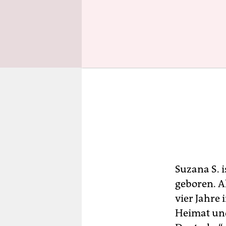
Suzana S. 
geboren. Al
vier Jahre 
Heimat und 