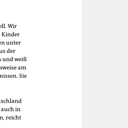
ll. Wir
e Kinder
en unter
us der
en und weiß
gsweise am
issen. Sie
tschland
 auch in
n, reicht