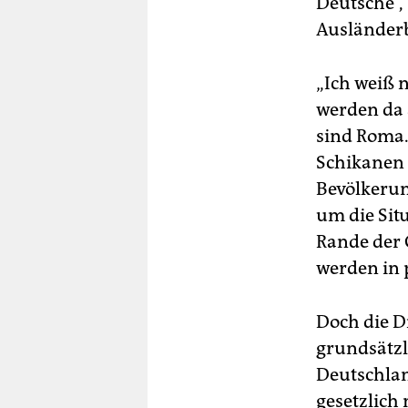
Deutsche“, 
Ausländerb
„Ich weiß n
werden da 
sind Roma.
Schikanen 
Bevölkerun
um die Sit
Rande der 
werden in 
Doch die D
grundsätzl
Deutschland
gesetzlich 