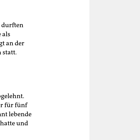
a durften
 als
gt an der
statt.
bgelehnt.
r für fünf
nnt lebende
 hatte und