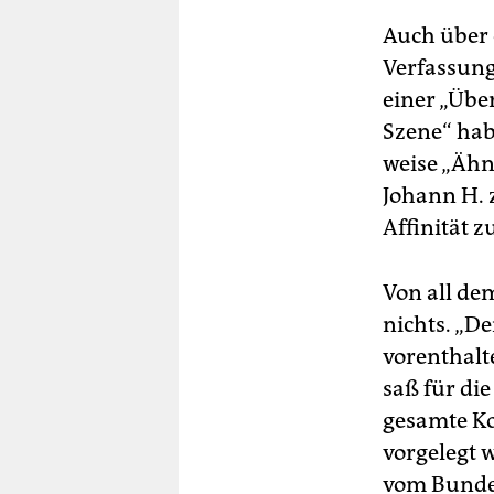
Auch über 
Verfassung
einer „Übe
Szene“ hab
weise „Ähn
Johann H. z
Affinität 
Von all de
nichts. „D
vorenthalt
saß für di
gesamte Ko
vorgelegt 
vom Bunde