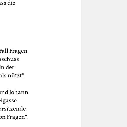
ss die
Fall Fragen
sschuss
in der
ls nützt“.
 und Johann
eigasse
orsitzende
on Fragen“.