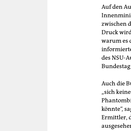
Auf den Au
Innenminis
zwischen d
Druck wird 
warum es d
informiert
des NSU-Au
Bundestag 
Auch die B
„sich kein
Phantombil
könnte“, s
Ermittler,
ausgesehen