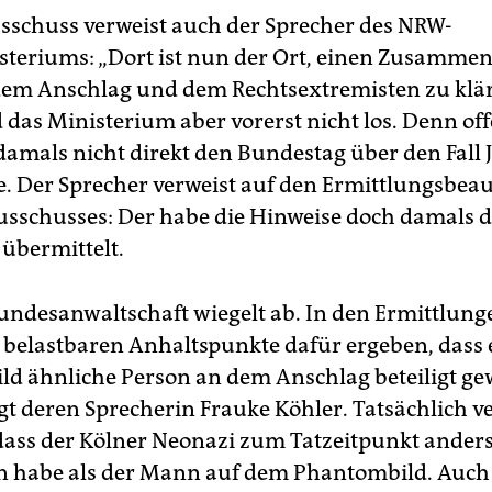
sschuss verweist auch der Sprecher des NRW-
teriums: „Dort ist nun der Ort, einen Zusamme
em Anschlag und dem Rechtsextremisten zu klä
das Ministerium aber vorerst nicht los. Denn off
amals nicht direkt den Bundestag über den Fall 
e. Der Sprecher verweist auf den Ermittlungsbea
sschusses: Der habe die Hinweise doch damals 
übermittelt.
undesanwaltschaft wiegelt ab. In den Ermittlung
e belastbaren Anhaltspunkte dafür ergeben, dass
d ähnliche Person an dem Anschlag beteiligt ge
agt deren Sprecherin Frauke Köhler. Tatsächlich v
 dass der Kölner Neonazi zum Tatzeitpunkt ander
 habe als der Mann auf dem Phantombild. Auch