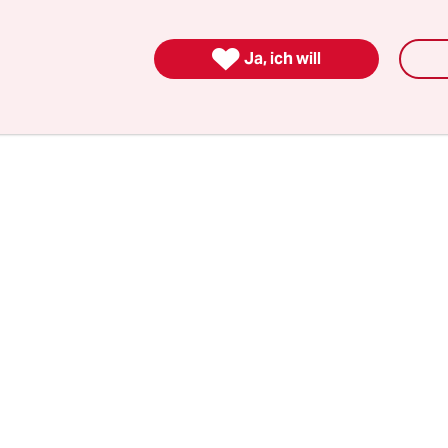
 Das berichtete die
Welt am Sonntag
mit Berufung
e Erklärung der früheren Chefin des Landesamtes

Ja, ich will
m Februar 2012.