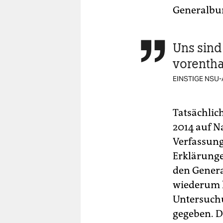
Generalbu
Uns sind

vorenth
EINSTIGE NSU
Tatsächlic
2014 auf Na
Verfassung
Erklärunge
den Genera
wiederum 
Untersuchu
gegeben. D