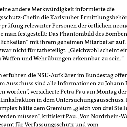
eine andere Merkwürdigkeit informierte die
sschutz-Chefin die Karlsruher Ermittlungsbehö
rprüfung relevanter Personen der örtlichen neon
e man festgestellt: Das Phantombild des Bomben
lichkeiten“ mit ihrem geheimen Mitarbeiter auf.
war nicht für tatbeteiligt. „Gleichwohl scheint ei
zu Waffen und Wehrübungen erkennbar zu sein.“
m erfuhren die NSU-Aufklärer im Bundestag offe
em Ausschuss sind alle Informationen zu Johann 
en worden“, versicherte Petra Pau am Montag der 
e Linksfraktion in dem Untersuchungsausschuss.
mplex hätte dem Gremium „gleich von drei Stell
werden müssen“, kritisiert Pau. „Von Nordrhein-We
samt für Verfassungsschutz und vom