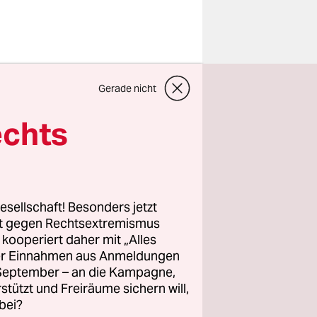
Gerade nicht
im
echts
Januar
bers schwer
esellschaft! Besonders jetzt
rt gegen Rechtsextremismus
 dem
z kooperiert daher mit „Alles
ller Einnahmen aus Anmeldungen
Wochenende
. September – an die Kampagne,
gsschutz
rstützt und Freiräume sichern will,
führt
bei?