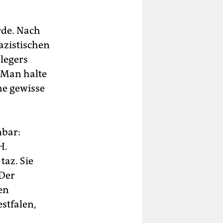
rde. Nach
azistischen
legers
 Man halte
ne gewisse
nbar:
H.
taz. Sie
 Der
en
stfalen,