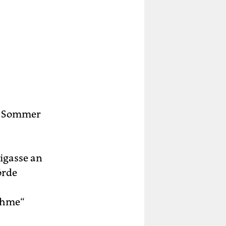
im Sommer
igasse an
örde
ahme“