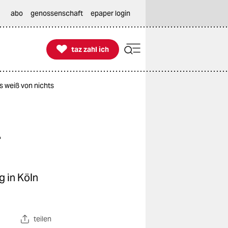
abo
genossenschaft
epaper login

taz zahl ich
taz zahl ich
s weiß von nichts
n
 in Köln
teilen