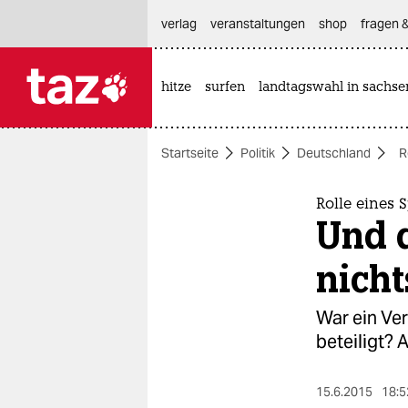
hautnavigation anspringen
hauptinhalt anspringen
footer anspringen
verlag
veranstaltungen
shop
fragen &
hitze
surfen
landtagswahl in sachse

taz zahl ich
taz zahl ich
Startseite
Politik
Deutschland
R
themen
politik
Rolle eines 
Und 
öko
nicht
gesellschaft
War ein Ve
kultur
beteiligt?
sport
15.6.2015
18:5