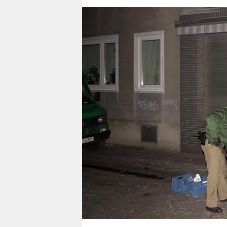
berlin
nord
wahrheit
verlag
verlag
veranstaltungen
shop
fragen & hilfe
unterstützen
abo
genossenschaft