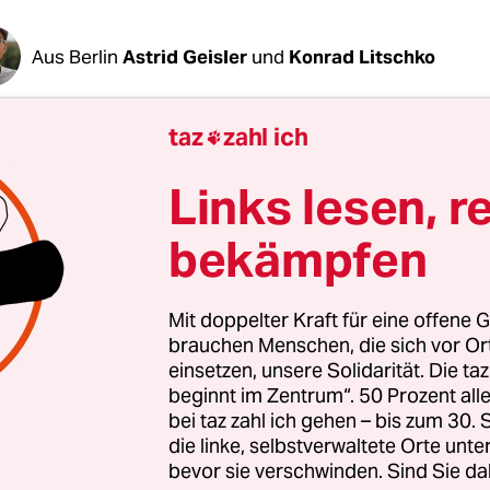
Aus Berlin
Astrid Geisler
und
Konrad Litschko
taz
zahl ich

 Jahre tagte der NSU-Untersuchungsausschuss 
 immer wieder durchleuchtete er die Taten der
Links lesen, r
pe – auch den Anschlag auf das Geschäft einer
ämmigen Familie in der Kölner Probsteigasse im 
bekämpfen
ls wurde die 19-jährige Tochter der Ladenbetrei
Mit doppelter Kraft für eine offene G
brauchen Menschen, die sich vor O
herweise wichtige Figur in diesem Fall spielte in
einsetzen, unsere Solidarität. Die ta
beginnt im Zentrum“. 50 Prozent a
keine Rolle: der Kölner Neonazi Johann H. Am 
bei taz zahl ich gehen – bis zum 30
nnt, dass der nordrhein-westfälische Verfassun
die linke, selbstverwaltete Orte unte
i bereits seit 1989 als „geheimen Mitarbeiter“ ge
bevor sie verschwinden. Sind Sie da