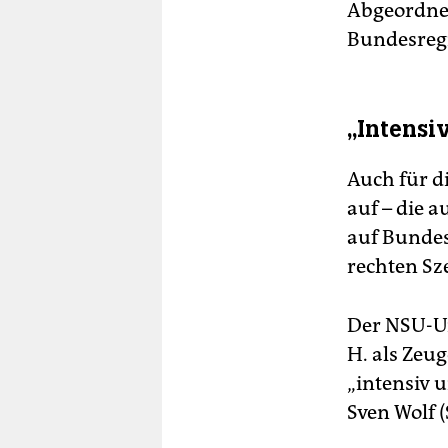
Abgeordnet
Bundesregi
„Intensi
Auch für d
auf – die 
auf Bundes
rechten Sze
Der NSU-Un
H. als Zeu
„intensiv 
Sven Wolf (