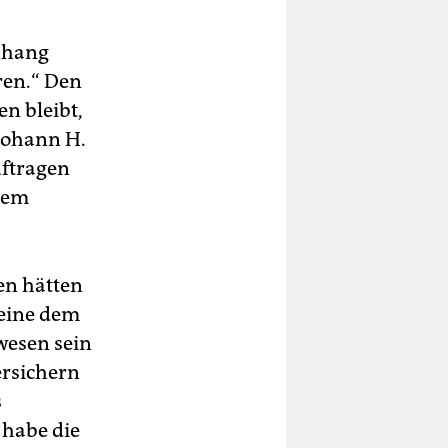
nhang
ren.“ Den
en bleibt,
Johann H.
uftragen
dem
en hätten
 eine dem
wesen sein
ersichern
s
 habe die