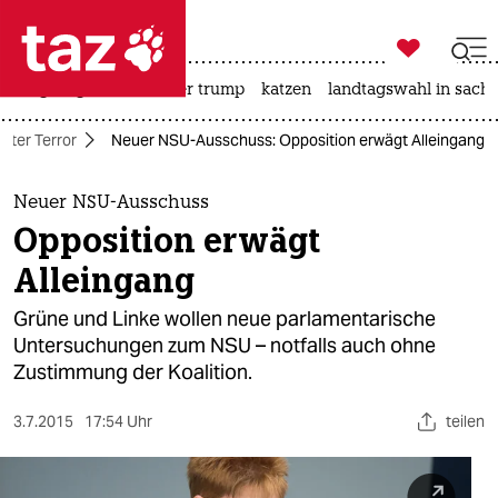

taz zahl ich
bergsteigen
usa unter trump
katzen
landtagswahl in sachs

taz zahl ich
hter Terror
Neuer NSU-Ausschuss: Opposition erwägt Alleingang
taz zahl ich
themen
Neuer NSU-Ausschuss
Opposition erwägt
politik
Alleingang
öko
Grüne und Linke wollen neue parlamentarische
Untersuchungen zum NSU – notfalls auch ohne
gesellschaft
Zustimmung der Koalition.
kultur
3.7.2015
17:54 Uhr
teilen
sport