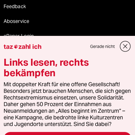
Feedback
Aboservice
ePaper Login
taz
zahl ich
Gerade nicht

Downloads für Abonnierende
Links lesen, rechts
bekämpfen
© 2026 taz Verlags und Vertriebs GmbH
Mit doppelter Kraft für eine offene Gesellschaft!
Alle Rechte vorbehalten. Bei rechtlichen Fragen oder für Genehmigungen
wenden Sie sich bitte an
lizenzen@taz.de
Besonders jetzt brauchen Menschen, die sich gegen
Rechtsextremismus einsetzen, unsere Solidarität.
Daher gehen 50 Prozent der Einnahmen aus
Feedback
Redaktionsstatut
Kommune-Richtlinien
KI-
Neuanmeldungen an „Alles beginnt im Zentrum“ –
eine Kampagne, die bedrohte linke Kulturzentren
Leitlinie
Informant
Datenschutz
Impressum
AGB
und Jugendorte unterstützt. Sind Sie dabei?