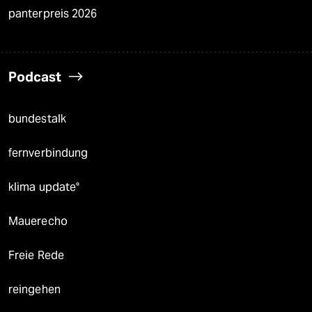
panterpreis 2026
Podcast
bundestalk
fernverbindung
klima update°
Mauerecho
Freie Rede
reingehen