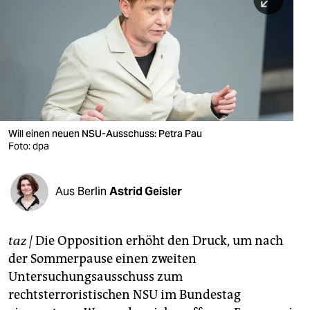
berlin
nord
wahrheit
verlag
verlag
Will einen neuen NSU-Ausschuss: Petra Pau
Foto: dpa
veranstaltungen
shop
Aus Berlin
Astrid Geisler
fragen & hilfe
unterstützen
taz |
Die Opposition erhöht den Druck, um nach
der Sommerpause einen zweiten
abo
Untersuchungsausschuss zum
genossenschaft
rechtsterroristischen NSU im Bundestag