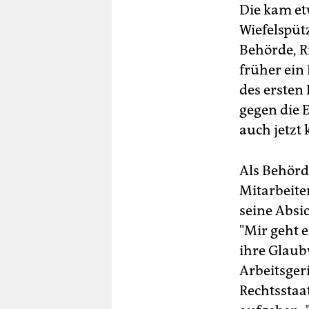
Die kam et
Wiefelspüt
Behörde, R
früher ein
des ersten
gegen die E
auch jetzt
Als Behörd
Mitarbeite
seine Absi
"Mir geht e
ihre Glaubw
Arbeitsgeri
Rechtsstaat