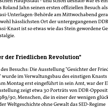
tschen Hauptstadt - und schon deshalb war es ein 
s Roland Jahn seinen ersten offiziellen Besuch al
tasi-Unterlagen-Behörde am Mittwochabend gera
 wohl hässlichsten Ort der untergegangenen DDR
tasi-Knast ist so etwas wie das Stein gewordene G
stalgie.
er der Friedlichen Revolution"
 des Besuchs: Die Ausstellung "Gesichter der Frie
" wurde im Verwaltungsbau des einstigen Knasts e
am Montag erst eingeführt in sein Amt, war der E
sstellung zeigt etwa 30 Porträts von DDR-Opposit
1989/90, Menschen, die in einer der wenigen glüc
er Weltgeschichte ohne Gewalt das SED-Regime