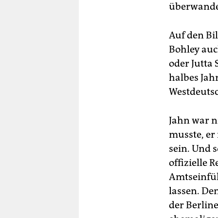
überwand
Auf den Bi
Bohley auc
oder Jutta 
halbes Jah
Westdeutsc
Jahn war n
musste, er
sein. Und s
offizielle 
Amtseinfüh
lassen. De
der Berlin