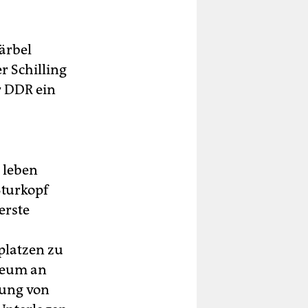
ärbel
r Schilling
r DDR ein
 leben
Sturkopf
erste
platzen zu
seum an
gung von