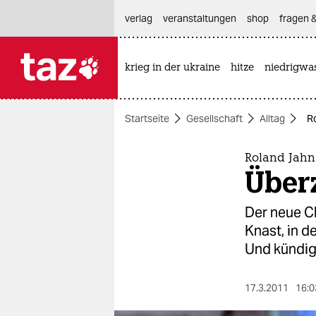
hautnavigation anspringen
hauptinhalt anspringen
footer anspringen
verlag
veranstaltungen
shop
fragen &
krieg in der ukraine
hitze
niedrigwa

taz zahl ich
taz zahl ich
Startseite
Gesellschaft
Alltag
R
themen
politik
Roland Jahn
Über
öko
Der neue C
gesellschaft
Knast, in 
Und kündig
kultur
sport
17.3.2011
16:0