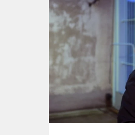
berlin
nord
wahrheit
verlag
verlag
veranstaltungen
shop
fragen & hilfe
unterstützen
abo
genossenschaft