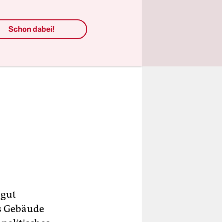
Schon dabei!
 gut
es Gebäude