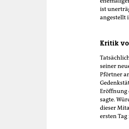
ehemaligen
ist unerträ
angestellt i
Kritik v
Tatsächlic
seiner neu
Pförtner a
Gedenkstät
Eröffnung 
sagte. Wür
dieser Mit
ersten Tag