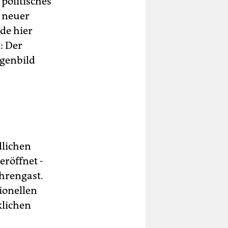
politisches
s neuer
de hier
: Der
egenbild
dlichen
röffnet -
hrengast.
ionellen
klichen