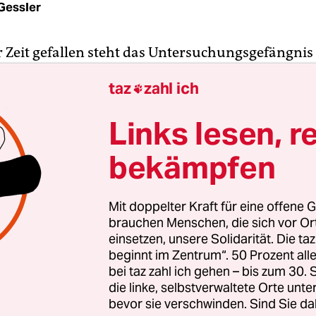
Gessler
r Zeit gefallen steht das Untersuchungsgefängnis 
Hohenschönhausen. In einem ruhigen Stadtviertel
taz
zahl ich

enbauten, einigen Werkshallen und einem Quarti
nhäusern eher schlichter Art ragt eine graue St
Links lesen, r
bekämpfen
euchtet mit klobigen Lampen in der Nacht, ein mä
ient als Eingang, an den Ecken Wachtürme, wie die
Mit doppelter Kraft für eine offene G
lich noch von der innerdeutschen Grenze kennen -
brauchen Menschen, die sich vor O
em Lager mitten in der Stadt: Von 1951 bis 1990 ha
einsetzen, unsere Solidarität. Die ta
beginnt im Zentrum“. 50 Prozent a
m für Staatssicherheit (MfS) der DDR in 200 Zelle
bei taz zahl ich gehen – bis zum 30
sten Staatsfeinde eingesperrt, darunter etwa den
die linke, selbstverwaltete Orte unte
n Rudolf Bahro und den Schriftsteller Jürgen Fuc
bevor sie verschwinden. Sind Sie da