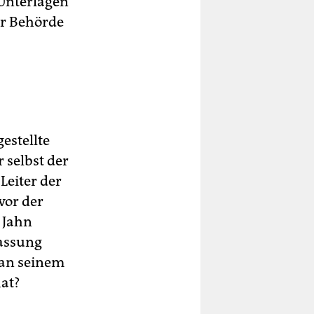
-Unterlagen
der Behörde
estellte
 selbst der
Leiter der
vor der
 Jahn
lassung
 an seinem
hat?