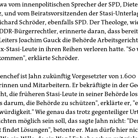
wa vom innenpolitischen Sprecher der SPD, Diete
z, und vom Beiratsvorsitzenden der Stasi-Unterla
ichard Schröder, ebenfalls SPD. Der Theologe, wi
 DDR-Bürgerrechtler, erinnerte daran, dass bereit
 Leiters Joachim Gauck die Behörde Arbeitsgerich
x-Stasi-Leute in ihren Reihen verloren hatte. "So 
 kommen", erklärte Schröder.
enchef ist Jahn zukünftig Vorgesetzter von 1.600
rinnen und Mitarbeitern. Er bekräftigte in der G
cht, die früheren Stasi-Leute in seiner Behörde l
s darum, die Behörde zu schützen", erklärte er, "
ürdigkeit." Wie genau das trotz gegenteiliger Urt
chten möglich sein soll, das sagte Jahn nicht: "De
 findet Lösungen", betonte er. Man dürfe hier ni