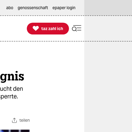
abo
genossenschaft
epaper login

taz zahl ich
taz zahl ich
gnis
sucht den
perrte.
teilen