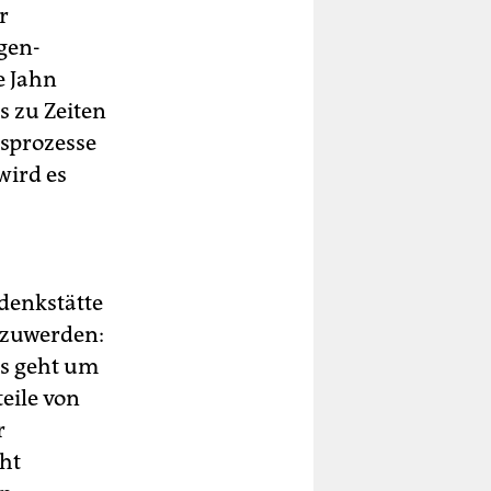
r
gen-
e Jahn
s zu Zeiten
tsprozesse
wird es
edenkstätte
oszuwerden:
es geht um
eile von
r
cht