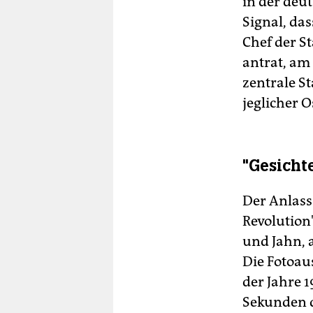
in der deu
Signal, das
Chef der S
antrat, am
zentrale S
jeglicher O
"Gesicht
Der Anlass
Revolution
und Jahn, 
Die Fotoau
der Jahre 
Sekunden d