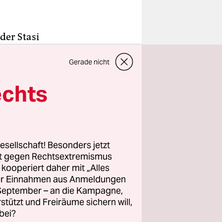
der Stasi
 mit ein
Gerade nicht
er von
einmauer
echts
chtiges
 Älteren
esellschaft! Besonders jetzt
 das Areal
rt gegen Rechtsextremismus
t hier das
z kooperiert daher mit „Alles
ller Einnahmen aus Anmeldungen
n seine
. September – an die Kampagne,
rstützt und Freiräume sichern will,
hs.
bei?