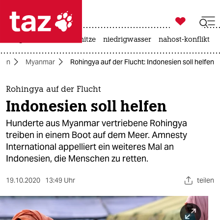

taz zahl ich
krieg in der ukraine
hitze
niedrigwasser
nahost-konflikt

taz zahl ich
ien
Myanmar
Rohingya auf der Flucht: Indonesien soll helfen
taz zahl ich
themen
Rohingya auf der Flucht
Indonesien soll helfen
politik
Hunderte aus Myanmar vertriebene Rohingya
öko
treiben in einem Boot auf dem Meer. Amnesty
International appelliert ein weiteres Mal an
gesellschaft
Indonesien, die Menschen zu retten.
kultur
19.10.2020
13:49 Uhr
teilen
sport