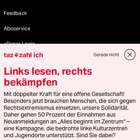
Feedback
Aboservice
ePaper Login
taz
zahl ich
Gerade nicht

Downloads für Abonnierende
Links lesen, rechts
bekämpfen
© 2026 taz Verlags und Vertriebs GmbH
Mit doppelter Kraft für eine offene Gesellschaft!
Alle Rechte vorbehalten. Bei rechtlichen Fragen oder für Genehmigungen
wenden Sie sich bitte an
lizenzen@taz.de
Besonders jetzt brauchen Menschen, die sich gegen
Rechtsextremismus einsetzen, unsere Solidarität.
Daher gehen 50 Prozent der Einnahmen aus
Feedback
Redaktionsstatut
Kommune-Richtlinien
KI-
Neuanmeldungen an „Alles beginnt im Zentrum“ –
eine Kampagne, die bedrohte linke Kulturzentren
Leitlinie
Informant
Datenschutz
Impressum
AGB
und Jugendorte unterstützt. Sind Sie dabei?