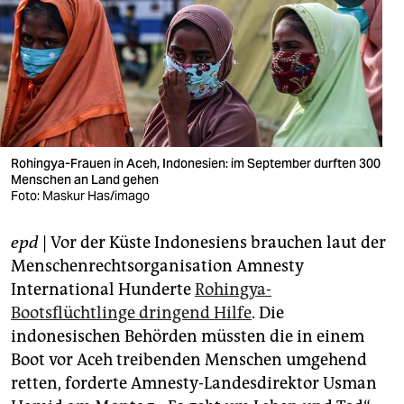
berlin
nord
wahrheit
verlag
verlag
Rohingya-Frauen in Aceh, Indonesien: im September durften 300
Menschen an Land gehen
veranstaltungen
Foto: Maskur Has/imago
shop
epd
| Vor der Küste Indonesiens brauchen laut der
fragen & hilfe
Menschenrechtsorganisation Amnesty
International Hunderte
Rohingya-
unterstützen
Bootsflüchtlinge dringend Hilfe
. Die
indonesischen Behörden müssten die in einem
abo
Boot vor Aceh treibenden Menschen umgehend
genossenschaft
retten, forderte Amnesty-Landesdirektor Usman