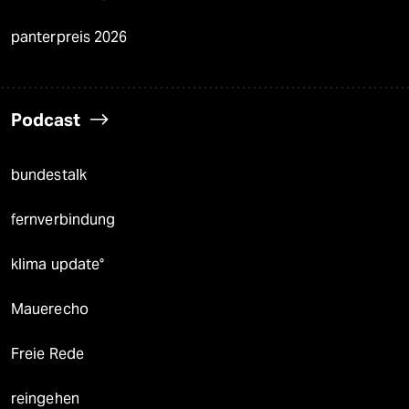
panterpreis 2026
Podcast
bundestalk
fernverbindung
klima update°
Mauerecho
Freie Rede
reingehen