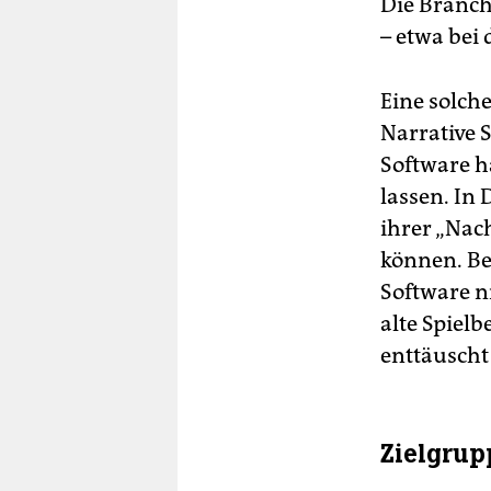
Die Branch
– etwa bei
Eine solch
Narrative S
Software 
lassen. In 
ihrer „Nac
können. Bei
Software n
alte Spielb
enttäuscht 
Zielgrup