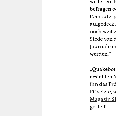
weder ein 
befragen o
Computerp
aufgedeckt
noch weit 
Stede von 
Journalismu
werden.“
„Quakebot“
erstellten 
ihn das Er
PC setzte,
Magazin Sl
gestellt.