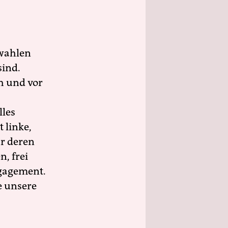
wahlen
sind.
h und vor
lles
 linke,
ür deren
n, frei
ngagement.
e unsere