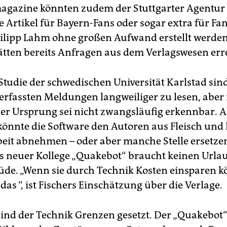
agazine könnten zudem der Stuttgarter Agentur 
 Artikel für Bayern-Fans oder sogar extra für Fan
hilipp Lahm ohne großen Aufwand erstellt werden
hätten bereits Anfragen aus dem Verlagswesen erre
Studie der schwedischen Universität Karlstad sind
rfassten Meldungen langweiliger zu lesen, aber 
er Ursprung sei nicht zwangsläufig erkennbar. A
önnte die Software den Autoren aus Fleisch und 
beit abnehmen – oder aber manche Stelle ersetze
 neuer Kollege „Quakebot“ braucht keinen Urlau
de. „Wenn sie durch Technik Kosten einsparen k
das “, ist Fischers Einschätzung über die Verlage.
ind der Technik Grenzen gesetzt. Der „Quakebot“