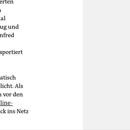
erten
n
al
bug und
anfred
sportiert
atisch
licht. Als
h vor den
line-
ick ins Netz