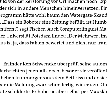
Bild von der Zerstörung vor Ort machen noch Exp
der sich in andere Menschen hineinversetzen. Ei
rogramm hätte wohl kaum den Watergate-Skand
. „Dass ein Roboter eine Zeitung befüllt, ist Hum
entfernt“, sagt Fischer. Auch Computerlinguist M
der Universität Potsdam findet: „Der Mehrwert im
s ist ja, dass Fakten bewertet und nicht nur tran
-Erfinder Ken Schwencke überprüft seine autom
Nachrichten jedenfalls noch, bevor er sie veröffent
dbeben frühmorgens aus dem Bett riss und er sic
 war die Meldung zwar schon fertig,
wie er dem On
ate schilderte
. Er habe sie aber selbst per Mauskl