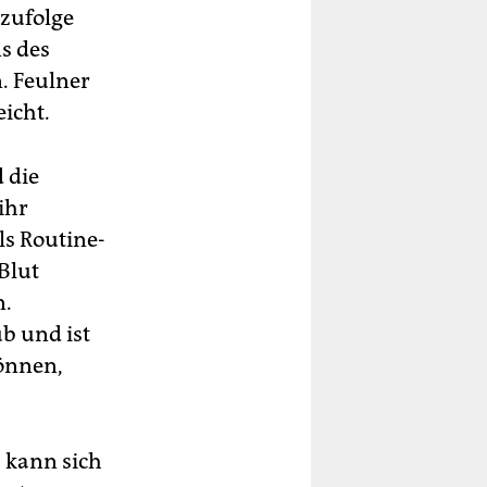
zufolge
s des
. Feulner
icht.
 die
ihr
ls Routine-
Blut
n.
b und ist
önnen,
 kann sich