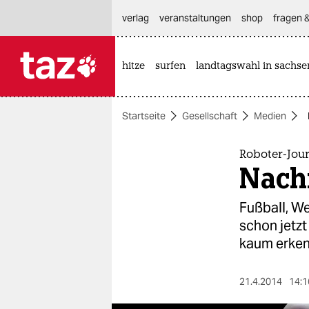
hautnavigation anspringen
hauptinhalt anspringen
footer anspringen
verlag
veranstaltungen
shop
fragen &
hitze
surfen
landtagswahl in sachse

taz zahl ich
taz zahl ich
Startseite
Gesellschaft
Medien
themen
politik
Roboter-Jou
Nach
öko
Fußball, W
gesellschaft
schon jetzt
kaum erken
kultur
sport
21.4.2014
14:1