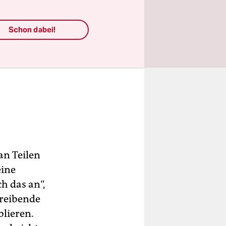
Schon dabei!
an Teilen
eine
h das an“,
hreibende
blieren.