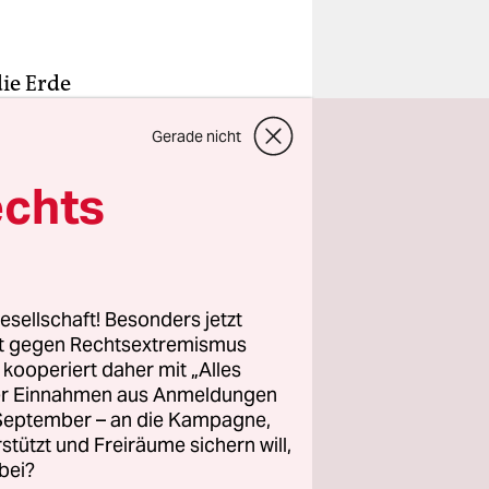
ie Erde
 noch
Gerade nicht
 eine
toß war.
echts
 erstellte
en Daten,
Die
esellschaft! Besonders jetzt
rt gegen Rechtsextremismus
z kooperiert daher mit „Alles
ller Einnahmen aus Anmeldungen
. September – an die Kampagne,
rstützt und Freiräume sichern will,
bei?