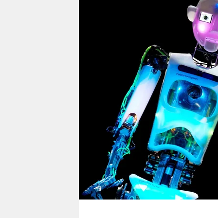
berlin
nord
wahrheit
verlag
verlag
veranstaltungen
shop
fragen & hilfe
unterstützen
abo
genossenschaft