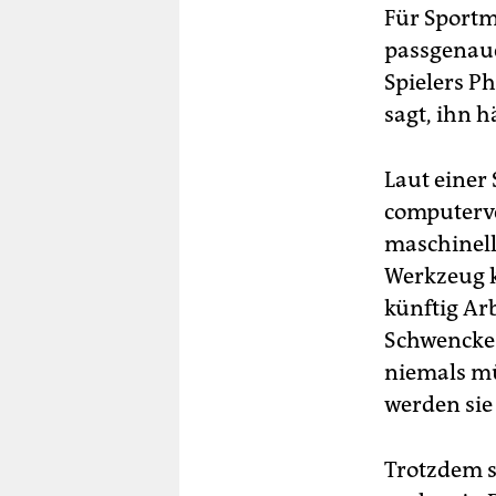
Für Sportm
passgenaue
Spielers P
sagt, ihn 
Laut einer 
computerve
maschinell
Werkzeug k
künftig Ar
Schwenckes
niemals mü
werden sie 
Trotzdem s