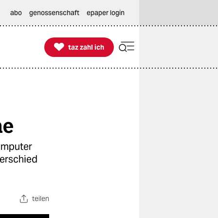
abo
genossenschaft
epaper login

taz zahl ich
taz zahl ich
ne
omputer
terschied
teilen