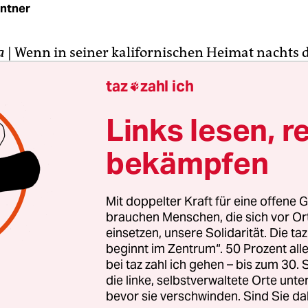
intner
a
| Wenn in seiner kalifornischen Heimat nachts d
 sich Los Angeles Times-Reporter Ken Schwencke
taz
zahl ich

rehen. Denn die erste Nachricht verfasst für ihn
Der „Quakebot“ schreibt auf, wie schwer der Erds
Links lesen, r
bekämpfen
 wurde die erste von dieser Software automatisch
line veröffentlicht. Der Computer arbeitet mit d
dbebenwacht USGS über das Internet herausgibt. 
Mit doppelter Kraft für eine offene G
ügt die Informationen in Sekunden in ein
brauchen Menschen, die sich vor O
rmular ein. Fertig ist die Nachricht.
einsetzen, unsere Solidarität. Die ta
beginnt im Zentrum“. 50 Prozent a
bei taz zahl ich gehen – bis zum 30
die linke, selbstverwaltete Orte unte
bevor sie verschwinden. Sind Sie da