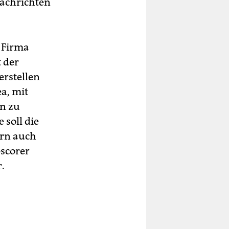
Nachrichten
 Firma
t der
erstellen
ea, mit
n zu
 soll die
ern auch
pscorer
.