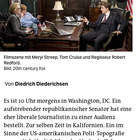
berlin
nord
wahrheit
verlag
verlag
Filmszene mit Meryl Streep, Tom Cruise und Regisseur Robert
Redford.
veranstaltungen
Bild: 20th century fox
shop
Von
Diedrich Diederichsen
fragen & hilfe
Es ist 10 Uhr morgens in Washington, DC. Ein
unterstützen
aufstrebender republikanischer Senator hat eine
eher liberale Journalistin zu einer Audienz
abo
bestellt. Zur selben Zeit in Kalifornien. Ein im
genossenschaft
Sinne der US-amerikanischen Polit-Topografie