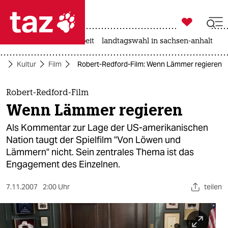

taz zahl ich
autowahn
hitze
arbeit
landtagswahl in sachsen-anhalt

taz zahl ich
te
Kultur
Film
Robert-Redford-Film: Wenn Lämmer regieren
taz zahl ich
themen
Robert-Redford-Film
Wenn Lämmer regieren
politik
Als Kommentar zur Lage der US-amerikanischen
öko
Nation taugt der Spielfilm "Von Löwen und
Lämmern" nicht. Sein zentrales Thema ist das
gesellschaft
Engagement des Einzelnen.
kultur
7.11.2007
2:00 Uhr
teilen
sport