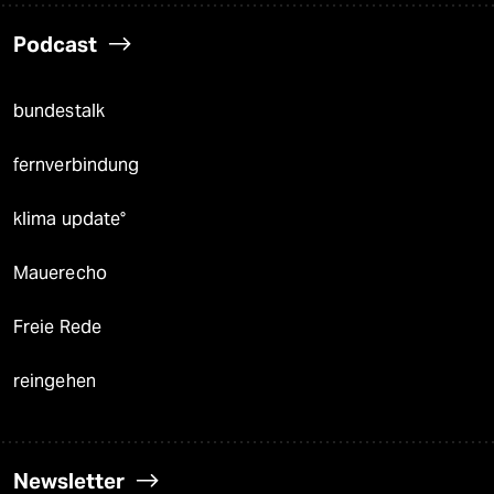
Podcast
bundestalk
fernverbindung
klima update°
Mauerecho
Freie Rede
reingehen
Newsletter