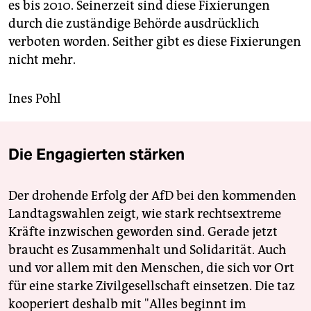
berlin
es bis 2010. Seinerzeit sind diese Fixierungen
durch die zuständige Behörde ausdrücklich
nord
verboten worden. Seither gibt es diese Fixierungen
nicht mehr.
wahrheit
verlag
Ines Pohl
verlag
veranstaltungen
Die Engagierten stärken
shop
Der drohende Erfolg der AfD bei den kommenden
fragen & hilfe
Landtagswahlen zeigt, wie stark rechtsextreme
unterstützen
Kräfte inzwischen geworden sind. Gerade jetzt
braucht es Zusammenhalt und Solidarität. Auch
abo
und vor allem mit den Menschen, die sich vor Ort
für eine starke Zivilgesellschaft einsetzen. Die taz
genossenschaft
kooperiert deshalb mit "Alles beginnt im