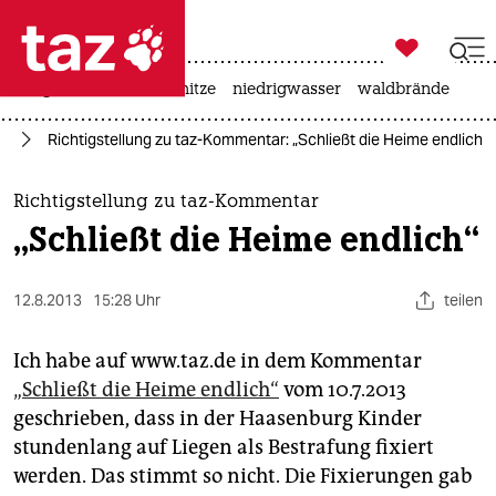

taz zahl ich
krieg in der ukraine
hitze
niedrigwasser
waldbrände

taz zahl ich
ag
Richtigstellung zu taz-Kommentar: „Schließt die Heime endlich“
taz zahl ich
themen
Richtigstellung zu taz-Kommentar
„Schließt die Heime endlich“
politik
öko
12.8.2013
15:28 Uhr
teilen
gesellschaft
Ich habe auf www.taz.de in dem Kommentar
„Schließt die Heime endlich“
vom 10.7.2013
kultur
geschrieben, dass in der Haasenburg Kinder
stundenlang auf Liegen als Bestrafung fixiert
sport
werden. Das stimmt so nicht. Die Fixierungen gab