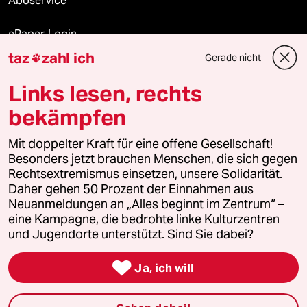
Aboservice
ePaper Login
taz
zahl ich
Gerade nicht

Downloads für Abonnierende
Links lesen, rechts
bekämpfen
© 2026 taz Verlags und Vertriebs GmbH
Mit doppelter Kraft für eine offene Gesellschaft!
Alle Rechte vorbehalten. Bei rechtlichen Fragen oder für Genehmigungen
wenden Sie sich bitte an
lizenzen@taz.de
Besonders jetzt brauchen Menschen, die sich gegen
Rechtsextremismus einsetzen, unsere Solidarität.
Daher gehen 50 Prozent der Einnahmen aus
Feedback
Redaktionsstatut
Kommune-Richtlinien
KI-
Neuanmeldungen an „Alles beginnt im Zentrum“ –
eine Kampagne, die bedrohte linke Kulturzentren
Leitlinie
Informant
Datenschutz
Impressum
AGB
und Jugendorte unterstützt. Sind Sie dabei?
Seitenwende
Einwilligungen widerrufen (Ads)

Ja, ich will