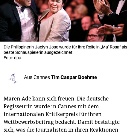
berlin
nord
wahrheit
verlag
Die Philippinerin Jaclyn Jose wurde für ihre Rolle in „Ma' Rosa“ als
beste Schauspielerin ausgezeichnet
verlag
Foto: dpa
veranstaltungen
shop
Aus Cannes
Tim Caspar Boehme
fragen & hilfe
Maren Ade kann sich freuen. Die deutsche
unterstützen
Regisseurin wurde in Cannes mit dem
abo
internationalen Kritikerpreis für ihren
Wettbewerbsbeitrag bedacht. Damit bestätigte
genossenschaft
sich, was die Journalisten in ihren Reaktionen