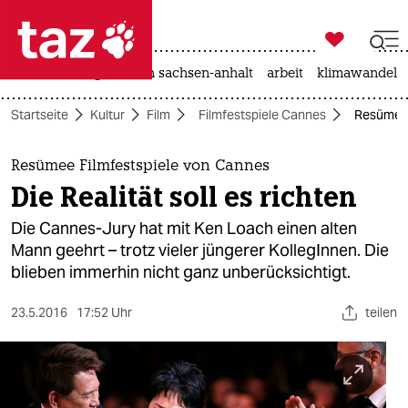

taz zahl ich
hitze
landtagswahl in sachsen-anhalt
arbeit
klimawandel

taz zahl ich
Startseite
Kultur
Film
Filmfestspiele Cannes
Resümee F
taz zahl ich
themen
Resümee Filmfestspiele von Cannes
Die Realität soll es richten
politik
Die Cannes-Jury hat mit Ken Loach einen alten
öko
Mann geehrt – trotz vieler jüngerer KollegInnen. Die
blieben immerhin nicht ganz unberücksichtigt.
gesellschaft
23.5.2016
17:52 Uhr
teilen
kultur
sport