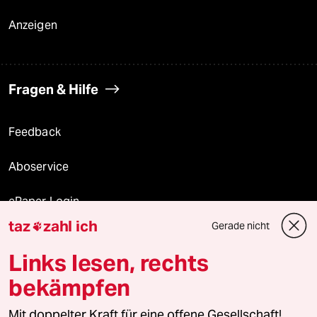
Anzeigen
Fragen & Hilfe
Feedback
Aboservice
ePaper Login
taz
zahl ich
Gerade nicht

Downloads für Abonnierende
Links lesen, rechts
bekämpfen
© 2026 taz Verlags und Vertriebs GmbH
Mit doppelter Kraft für eine offene Gesellschaft!
Alle Rechte vorbehalten. Bei rechtlichen Fragen oder für Genehmigungen