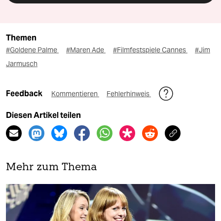
Themen
#Goldene Palme
#Maren Ade
#Filmfestspiele Cannes
#Jim
Jarmusch
Feedback
Kommentieren
Fehlerhinweis
Diesen Artikel teilen
Mehr zum Thema