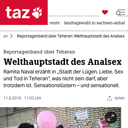

taz zahl ich
hitze
niedrigwasser
rente
landtagswahl in sachsen-anhalt

taz zahl ich
Iran
Reportagenband über Teheran: Welthauptstadt des Analsex
taz zahl ich
themen
Reportagenband über Teheran
Welthauptstadt des Analsex
politik
Ramita Navai erzählt in „Stadt der Lügen. Liebe, Sex
öko
und Tod in Teheran“, was nicht sein darf, aber
trotzdem ist. Sensationslüstern – und sensationell.
gesellschaft
11.8.2016
11:03 Uhr
teilen
kultur
sport