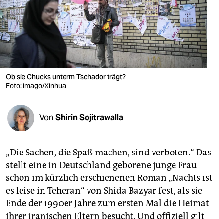
berlin
nord
wahrheit
verlag
Ob sie Chucks unterm Tschador trägt?
Foto: imago/Xinhua
verlag
veranstaltungen
Von
Shirin Sojitrawalla
shop
fragen & hilfe
„Die Sachen, die Spaß machen, sind verboten.“ Das
unterstützen
stellt eine in Deutschland geborene junge Frau
schon im kürzlich erschienenen Roman „Nachts ist
abo
es leise in Teheran“ von Shida Bazyar fest, als sie
genossenschaft
Ende der 1990er Jahre zum ersten Mal die Heimat
ihrer iranischen Eltern besucht. Und offiziell gilt