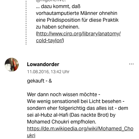
... dazu kommt, daß
vorhautamputierte Männer ohnehin
eine Prädisposition für diese Praktik
zu haben scheinen.
(
http://www.cirp.org/library/anatomy/
cold-taylor/
)
Lowandorder
11.08.2016
,
13:42 Uhr
gekauft - &
Wer dann noch wissen möchte -
Wie wenig sensationell bei Licht besehen -
sondern eher folgerichtig das alles ist - dem
sei al-Hubz al-Hafi (Das nackte Brot) by
Mohamed Choukri empfholen.
https://de.m.wikipedia.org/wiki/Mohamed_Cho
ukri