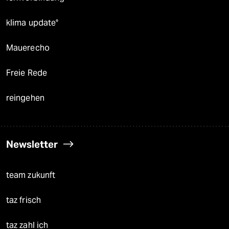
klima update°
Mauerecho
Freie Rede
reingehen
Newsletter
team zukunft
taz frisch
taz zahl ich