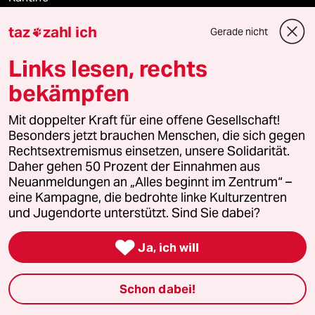
taz
zahl ich
Gerade nicht
Shop

Links lesen, rechts
Anzeigen
bekämpfen
Mit doppelter Kraft für eine offene Gesellschaft!
Fragen & Hilfe
Besonders jetzt brauchen Menschen, die sich gegen
Rechtsextremismus einsetzen, unsere Solidarität.
Daher gehen 50 Prozent der Einnahmen aus
Feedback
Neuanmeldungen an „Alles beginnt im Zentrum“ –
eine Kampagne, die bedrohte linke Kulturzentren
Aboservice
und Jugendorte unterstützt. Sind Sie dabei?
ePaper Login

Ja, ich will
Downloads für Abonnierende
Schon dabei!