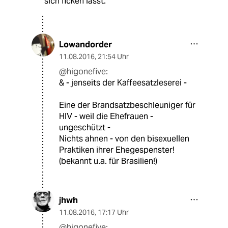
sich ficken lässt.
Lowandorder
11.08.2016
,
21:54 Uhr
@higonefive:
& - jenseits der Kaffeesatzleserei -
Eine der Brandsatzbeschleuniger für
HIV - weil die Ehefrauen -
ungeschützt -
Nichts ahnen - von den bisexuellen
Praktiken ihrer Ehegespenster!
(bekannt u.a. für Brasilien!)
jhwh
11.08.2016
,
17:17 Uhr
@higonefive: