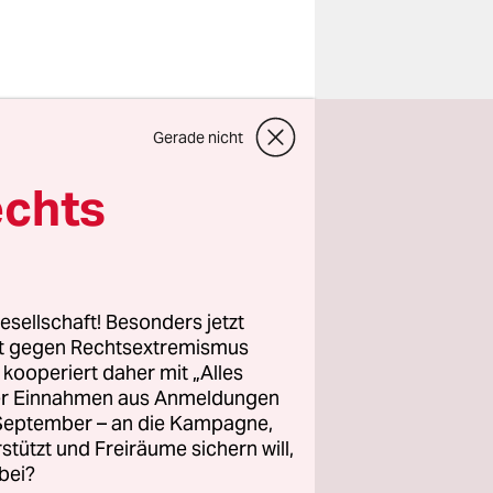
Gerade nicht
t nicht der
im der
echts
hren
jekt“ auf
schee
itischen
esellschaft! Besonders jetzt
rt gegen Rechtsextremismus
z kooperiert daher mit „Alles
ller Einnahmen aus Anmeldungen
 sehen,
. September – an die Kampagne,
el-Moschee
rstützt und Freiräume sichern will,
 sich zu
bei?