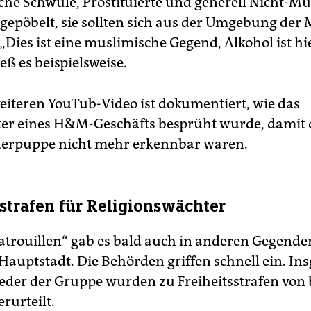
che Schwule, Prostituierte und generell Nicht-M
epöbelt, sie sollten sich aus der Umgebung der
„Dies ist eine muslimische Gegend, Alkohol ist hi
ieß es beispielsweise.
eiteren YouTub-Video ist dokumentiert, wie das
er eines H&M-Geschäfts besprüht wurde, damit 
terpuppe nicht mehr erkennbar waren.
sstrafen für Religionswächter
atrouillen“ gab es bald auch in anderen Gegende
 Hauptstadt. Die Behörden griffen schnell ein. In
ieder der Gruppe wurden zu Freiheitsstrafen von b
rurteilt.