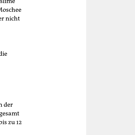
uslime
 Moschee
er nicht
die
n der
sgesamt
is zu 12