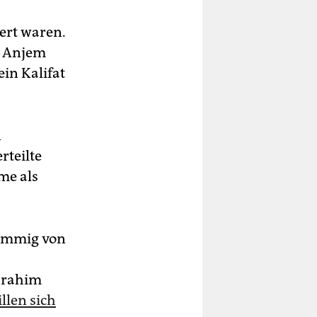
iert waren.
n Anjem
in Kalifat
n
rteilte
me als
timmig von
Ibrahim
llen sich