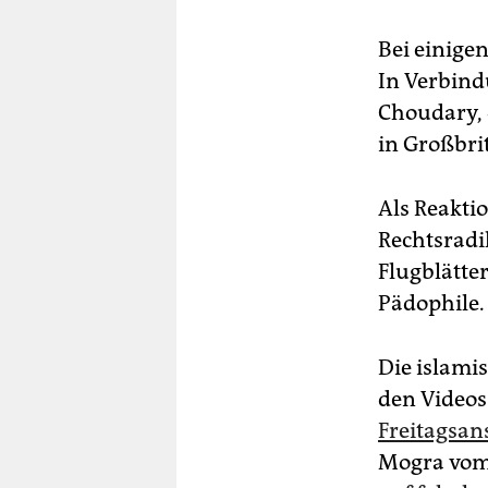
Bei einigen
In Verbind
Choudary, 
in Großbri
Als Reakti
Rechtsradi
Flugblätte
Pädophile.
Die islami
den Videos
Freitagsan
Mogra vom 