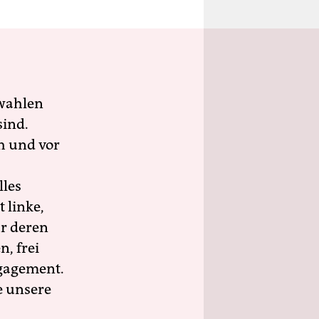
wahlen
sind.
h und vor
lles
 linke,
ür deren
n, frei
ngagement.
e unsere