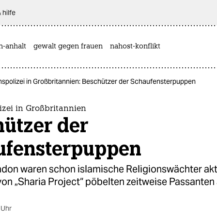
 hilfe
n-anhalt
gewalt gegen frauen
nahost-konflikt
nspolizei in Großbritannien: Beschützer der Schaufensterpuppen
izei in Großbritannien
hützer der
ufensterpuppen
ndon waren schon islamische Religionswächter akti
von „Sharia Project“ pöbelten zeitweise Passanten 
 Uhr