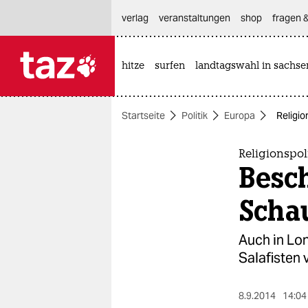
hautnavigation anspringen
hauptinhalt anspringen
footer anspringen
verlag
veranstaltungen
shop
fragen &
hitze
surfen
landtagswahl in sachse

taz zahl ich
taz zahl ich
Startseite
Politik
Europa
Religio
themen
politik
Religionspol
Besc
öko
Scha
gesellschaft
Auch in Lo
kultur
Salafisten 
sport
8.9.2014
14:04