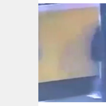
berlin
nord
wahrheit
verlag
verlag
veranstaltungen
shop
fragen & hilfe
unterstützen
abo
genossenschaft