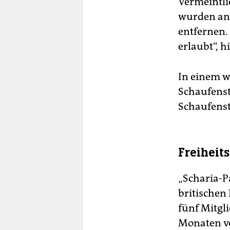
Vermeintli
wurden ang
entfernen. 
erlaubt“, h
In einem w
Schaufenst
Schaufens
Freiheit
„Scharia-P
britischen
fünf Mitgl
Monaten ve