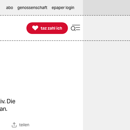
abo
genossenschaft
epaper login

taz zahl ich
taz zahl ich
v. Die
an.
teilen