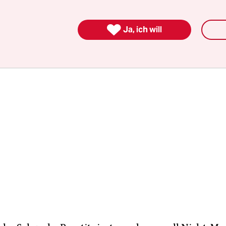
und ein händchenhaltendes Pärchen dazu zwang
oneinander zu gehen.

Ja, ich will