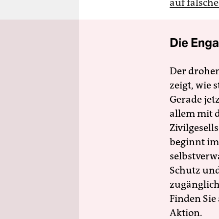
auf falsche
Die Enga
Der drohe
zeigt, wie
Gerade jet
allem mit d
Zivilgesell
beginnt im
selbstverw
Schutz und 
zugänglich
Finden Sie
Aktion.