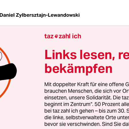
Daniel Zylbersztajn-Lewandowski
taz
zahl ich

az
|
Der Auftritt der Wuppertaler „Sharia Police“ is
ch von Salafisten, mit einer Art Religionspolizei 
Links lesen, r
en Öffentlichkeit aufzutreten. Schon vor zwei Ja
London eine Gruppe mit dem Namen „Scharia Pro
bekämpfen
rksam. Sie trat vor allem rund um die größte Mo
niens, der Whitechapel Moschee im Osten der br
Mit doppelter Kraft für eine offene G
 auf.
brauchen Menschen, die sich vor O
einsetzen, unsere Solidarität. Die ta
beginnt im Zentrum“. 50 Prozent a
 Anfang 2013
bei YouTube verbreiteten Video ist
zu
bei taz zahl ich gehen – bis zum 30
lbsternannten Moralwächter nahe der Whitechap
die linke, selbstverwaltete Orte unte
he Getränke konfiszierten, Frauen dazu aufriefen,
bevor sie verschwinden. Sind Sie da