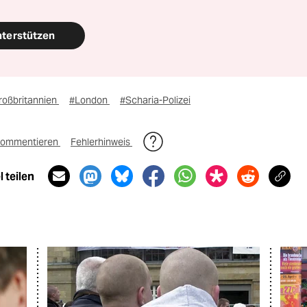
nterstützen
roßbritannien
#London
#Scharia-Polizei
ommentieren
Fehlerhinweis
 teilen