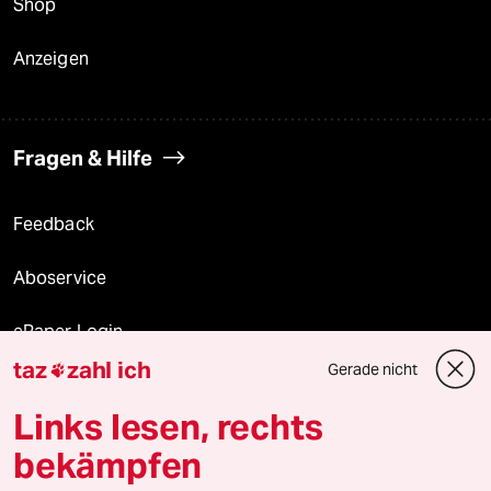
Shop
Anzeigen
Fragen & Hilfe
Feedback
Aboservice
ePaper Login
taz
zahl ich
Gerade nicht

Downloads für Abonnierende
Links lesen, rechts
bekämpfen
© 2026 taz Verlags und Vertriebs GmbH