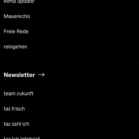
klima update°
Mauerecho
Freie Rede
reingehen
Newsletter
team zukunft
taz frisch
taz zahl ich