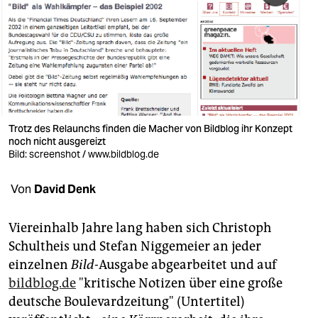
berlin
nord
wahrheit
verlag
verlag
Trotz des Relaunchs finden die Macher von Bildblog ihr Konzept
noch nicht ausgereizt
veranstaltungen
Bild: screenshot / www.bildblog.de
shop
Von
David Denk
fragen & hilfe
Viereinhalb Jahre lang haben sich Christoph
unterstützen
Schultheis und Stefan Niggemeier an jeder
einzelnen
Bild
-Ausgabe abgearbeitet und auf
abo
bildblog.de
"kritische Notizen über eine große
genossenschaft
deutsche Boulevardzeitung" (Untertitel)