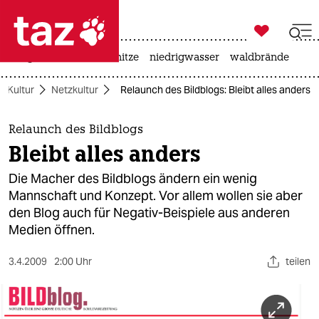

taz zahl ich
krieg in der ukraine
hitze
niedrigwasser
waldbrände

taz zahl ich
Kultur
Netzkultur
Relaunch des Bildblogs: Bleibt alles anders
taz zahl ich
themen
Relaunch des Bildblogs
Bleibt alles anders
politik
Die Macher des Bildblogs ändern ein wenig
öko
Mannschaft und Konzept. Vor allem wollen sie aber
den Blog auch für Negativ-Beispiele aus anderen
gesellschaft
Medien öffnen.
kultur
3.4.2009
2:00 Uhr
teilen
sport