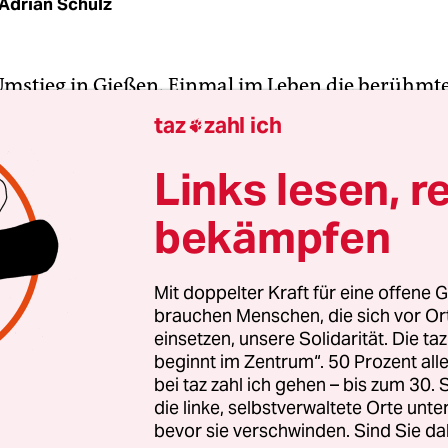
Adrian Schulz
mstieg in Gießen. Einmal im Leben die berühmt
otstulle sehen, ein Fußgängerüberweg, der nach 
taz
zahl ich

rum, das lässt sich nicht ausmachen. Auf dem R
ettert die Buslinie 43 Richtung Königsberg vorüb
Links lesen, r
gimenter kurz vor Kriegsende unter dem Gesange
bekämpfen
nd, Deutschland“ hierhin, nach Gießen, verfrach
nterwegs in die Heiligkeit Limburgs. Kanudiktatu
Mit doppelter Kraft für eine offene G
brauchen Menschen, die sich vor O
kabschnitt, Blocksignal, Blockwart; Notbremse: 
einsetzen, unsere Solidarität. Die ta
Na, sag das mal dem Bischof. Es passiert Runkel (w
beginnt im Zentrum“. 50 Prozent a
).
bei taz zahl ich gehen – bis zum 30
die linke, selbstverwaltete Orte unte
bevor sie verschwinden. Sind Sie da