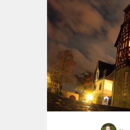
berlin
nord
wahrheit
verlag
verlag
veranstaltungen
shop
fragen & hilfe
unterstützen
abo
genossenschaft