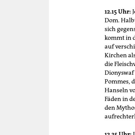
12.15 Uhr:
J
Dom. Halbt
sich gegen
kommt in d
auf versc
Kirchen al
die Fleisc
Dionyswaf 
Pommes, de
Hanseln v
Fäden in d
den Mytho
aufrechter
12.35 Uhr:
I