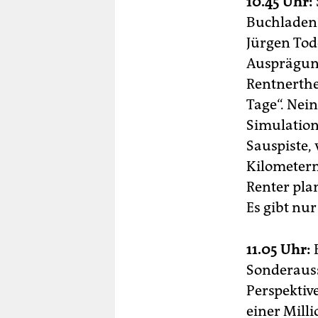
10.45 Uhr:
Buchladens
Jürgen Tod
Ausprägung
Rentnerthe
Tage“. Nein
Simulation
Sauspiste,
Kilometern
Renter plan
Es gibt nur
11.05 Uhr:
Sonderaus
Perspektiv
einer Milli