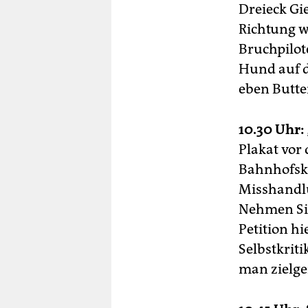
Dreieck Gi
Richtung w
Bruchpilot
Hund auf d
eben Butte
10.30 Uhr:
Plakat vor
Bahnhofski
Misshandlu
Nehmen Sie
Petition hi
Selbstkrit
man zielg