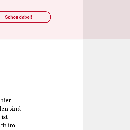
Schon dabei!
 hier
llen sind
 ist
och im