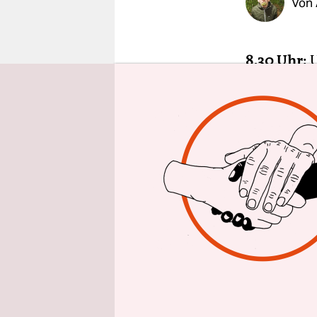
Von
epaper login
8.30 Uhr:
U
Elefantenk
riecht. Wa
Bahnhof br
tapfere Re
„Deutschla
9.45 Uhr:
U
Lahn. Bloc
strafbar“. 
Landschaft