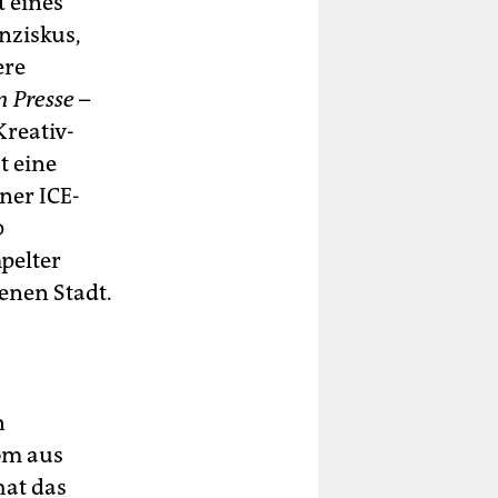
t eines
nziskus,
ere
 Presse
–
reativ-
t eine
ner ICE-
0
pelter
senen Stadt.
n
om aus
hat das