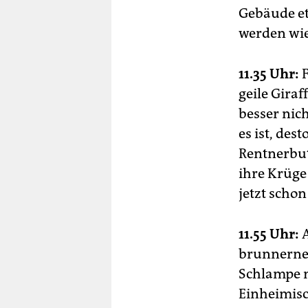
Gebäude et
werden wie
11.35 Uhr:
F
geile Gira
besser nic
es ist, de
Rentnerbut
ihre Krüge
jetzt schon
11.55 Uhr:
A
brunnerne 
Schlampe n
Einheimisc