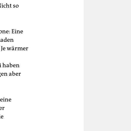
icht so
ne: Eine
Laden
: Je wärmer
i haben
gen aber
 eine
er
ie