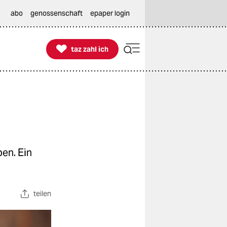
abo
genossenschaft
epaper login

taz zahl ich
taz zahl ich
en. Ein
teilen