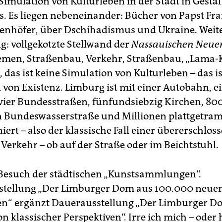
Simulation von Kulturleben in der Stadt in Gestal
. Es liegen nebeneinander: Bücher von Papst Fra
enhöfer, über Dschihadismus und Ukraine. Weit
: vollgekotzte Stellwand der
Nassauischen Neuen
men, Straßenbau, Verkehr, Straßenbau, „Lama-K
, das ist keine Simulation von Kulturleben – das is
 von Existenz. Limburg ist mit einer Autobahn, ei
 vier Bundesstraßen, fünfundsiebzig Kirchen, 80
 Bundeswasserstraße und Millionen plattgetram
iert – also der klassische Fall einer übererschlos
 Verkehr – ob auf der Straße oder im Beichtstuhl.
Besuch der städtischen „Kunstsammlungen“.
stellung „Der Limburger Dom aus 100.000 neue
en“ ergänzt Dauerausstellung „Der Limburger D
on klassischer Perspektiven“. Irre ich mich – oder 