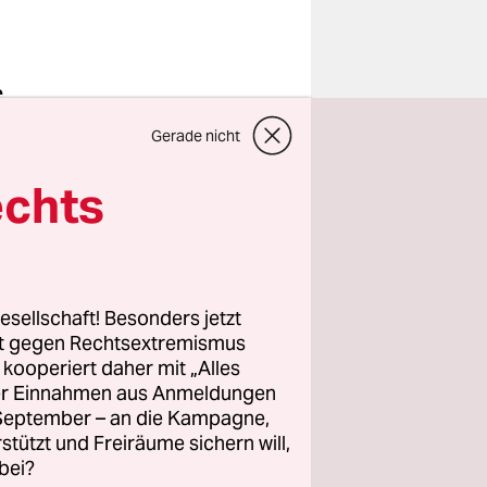
e
Scheiße
Gerade nicht
ückweg zum
er, das
echts
tet haben.
r auf der
esellschaft! Besonders jetzt
rt gegen Rechtsextremismus
„Missbrauch
z kooperiert daher mit „Alles
ie die
ller Einnahmen aus Anmeldungen
. September – an die Kampagne,
rstützt und Freiräume sichern will,
bei?