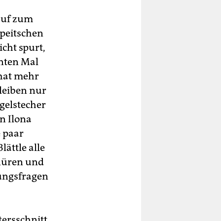
nauf zum
 peitschen
cht spurt,
hnten Mal
hat mehr
leiben nur
gelstecher
n Ilona
 paar
lättle alle
nüren und
ungsfragen
tersschnitt.