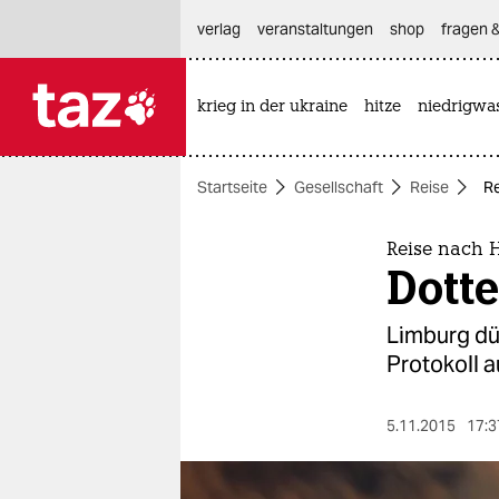
hautnavigation anspringen
hauptinhalt anspringen
footer anspringen
verlag
veranstaltungen
shop
fragen &
krieg in der ukraine
hitze
niedrigwa

taz zahl ich
taz zahl ich
Startseite
Gesellschaft
Reise
Re
themen
politik
Reise nach 
Dotte
öko
Limburg dü
gesellschaft
Protokoll a
kultur
5.11.2015
17:3
sport