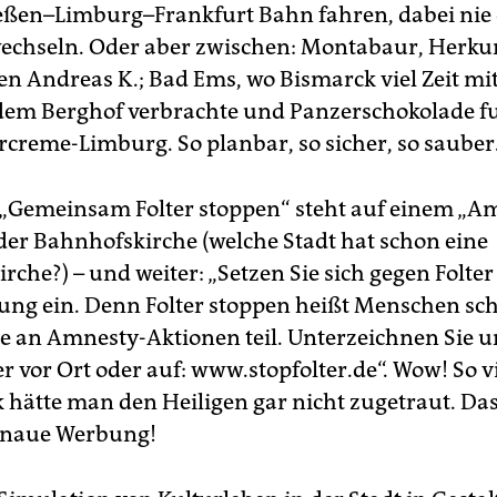
eßen–Limburg–Frankfurt Bahn fahren, dabei nie 
echseln. Oder aber zwischen: Montabaur, Herkun
en Andreas K.; Bad Ems, wo Bismarck viel Zeit mi
em Berghof verbrachte und Panzerschokolade fu
rcreme-Limburg. So planbar, so sicher, so sauber
„Gemeinsam Folter stoppen“ steht auf einem „A
 der Bahnhofskirche (welche Stadt hat schon eine
rche?) – und weiter: „Setzen Sie sich gegen Folte
ng ein. Denn Folter stoppen heißt Menschen sc
 an Amnesty-Aktionen teil. Unterzeichnen Sie u
er vor Ort oder auf: www.stopfolter.de“. Wow! So v
ik hätte man den Heiligen gar nicht zugetraut. Da
enaue Werbung!