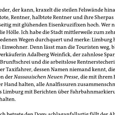
eder, der kann, kraxelt die steilen Felswände hi
ote, Rentner, halbtote Rentner und ihre Sherpas
seitig mit glühenden Eisenkruzifixen hoch. Wer ni
ie Hölle. Ich habe die Stadt mittlerweile zum ze
hiedenen Wegen durchquert und merke: Limburg 
s Einwohner. Denn lässt man die Touristen weg, b
hverkäuferin Adalberg Weinfick, der zahnlose Spar
Brunftschrei und die arbeitslose Rentnerstecheri
r Taxifahrer, dessen Namen niemand kennt, die
on der
Nassauischen Neuen Presse
, die mit ihrem B
er Hand halten, alle Analfissuren zusammensch
s Limburg mit Berichten über Fahrbahnmarkier
halten.
ch betrete den Dom; schlaganfallartig fällt der Al