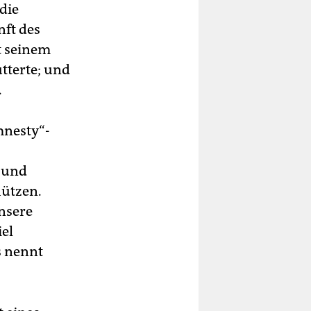
die
ft des
t seinem
tterte; und
.
mnesty“-
r und
hützen.
nsere
iel
s nennt