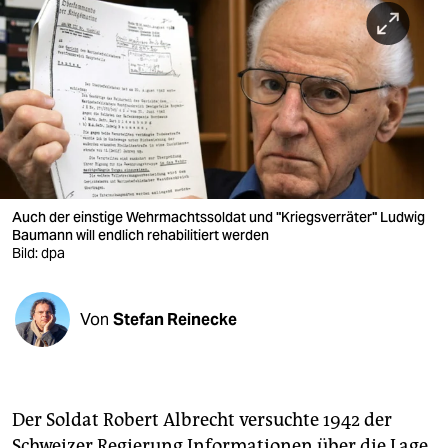
berlin
nord
wahrheit
verlag
verlag
veranstaltungen
Auch der einstige Wehrmachtssoldat und "Kriegsverräter" Ludwig
Baumann will endlich rehabilitiert werden
shop
Bild: dpa
fragen & hilfe
Von
Stefan Reinecke
unterstützen
abo
genossenschaft
Der Soldat Robert Albrecht versuchte 1942 der
Schweizer Regierung Informationen über die Lage