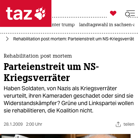

taz zahl ich
nahost-konflikt
usa unter trump
landtagswahl in sachsen-an

taz zahl ich
nd
Rehabilitation post mortem: Parteienstreit um NS-Kriegsverräter
taz zahl ich
themen
Rehabilitation post mortem
Parteienstreit um NS-
politik
Kriegsverräter
öko
Haben Soldaten, von Nazis als Kriegsverräter
verurteilt, ihren Kameraden geschadet oder sind sie
gesellschaft
Widerstandskämpfer? Grüne und Linkspartei wollen
sie rehabilitieren, die Koalition nicht.
kultur
sport
28.1.2009
2:00 Uhr
teilen