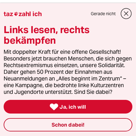
5
Unfall von CDU-Abgeordnetem
taz
zahl ich
Gerade nicht

Thomas Bareiß crasht bei voller
Dröhnung
Links lesen, rechts
bekämpfen
6
Über die geschlechtergerechte Stadt
Mit doppelter Kraft für eine offene Gesellschaft!
„Die Stadt ist gemacht für den weißen
Besonders jetzt brauchen Menschen, die sich gegen
Mann in einem Auto“
Rechtsextremismus einsetzen, unsere Solidarität.
Daher gehen 50 Prozent der Einnahmen aus
Neuanmeldungen an „Alles beginnt im Zentrum“ –
taz
eine Kampagne, die bedrohte linke Kulturzentren

und Jugendorte unterstützt. Sind Sie dabei?

Folgen Sie uns
Ja, ich will
Schon dabei!
Ressorts