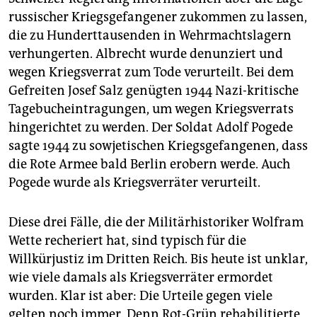
epaper login
russischer Kriegsgefangener zukommen zu lassen,
die zu Hunderttausenden in Wehrmachtslagern
verhungerten. Albrecht wurde denunziert und
wegen Kriegsverrat zum Tode verurteilt. Bei dem
Gefreiten Josef Salz genügten 1944 Nazi-kritische
Tagebucheintragungen, um wegen Kriegsverrats
hingerichtet zu werden. Der Soldat Adolf Pogede
sagte 1944 zu sowjetischen Kriegsgefangenen, dass
die Rote Armee bald Berlin erobern werde. Auch
Pogede wurde als Kriegsverräter verurteilt.
Diese drei Fälle, die der Militärhistoriker Wolfram
Wette recheriert hat, sind typisch für die
Willkürjustiz im Dritten Reich. Bis heute ist unklar,
wie viele damals als Kriegsverräter ermordet
wurden. Klar ist aber: Die Urteile gegen viele
gelten noch immer. Denn Rot-Grün rehabilitierte