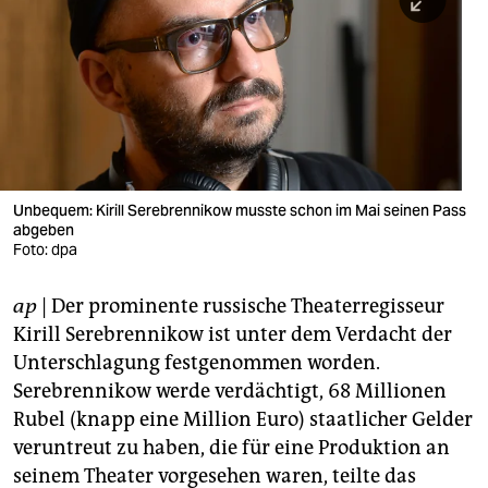
berlin
nord
wahrheit
verlag
verlag
Unbequem: Kirill Serebrennikow musste schon im Mai seinen Pass
abgeben
veranstaltungen
Foto: dpa
shop
ap
| Der prominente russische Theaterregisseur
fragen & hilfe
Kirill Serebrennikow ist unter dem Verdacht der
unterstützen
Unterschlagung festgenommen worden.
Serebrennikow werde verdächtigt, 68 Millionen
abo
Rubel (knapp eine Million Euro) staatlicher Gelder
veruntreut zu haben, die für eine Produktion an
genossenschaft
seinem Theater vorgesehen waren, teilte das