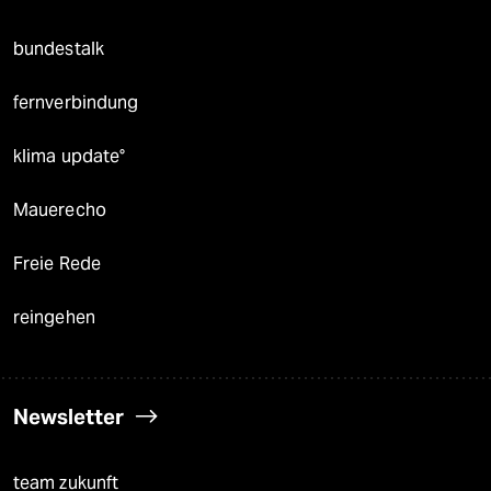
bundestalk
fernverbindung
klima update°
Mauerecho
Freie Rede
reingehen
Newsletter
team zukunft