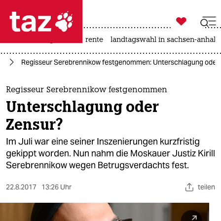

taz zahl ich
hitze
niedrigwasser
rente
landtagswahl in sachsen-anhalt

taz zahl ich
pa
Regisseur Serebrennikow festgenommen: Unterschlagung oder
taz zahl ich
themen
Regisseur Serebrennikow festgenommen
Unterschlagung oder
politik
Zensur?
öko
Im Juli war eine seiner Inszenierungen kurzfristig
gekippt worden. Nun nahm die Moskauer Justiz Kirill
gesellschaft
Serebrennikow wegen Betrugsverdachts fest.
kultur
22.8.2017
13:26 Uhr
teilen
sport