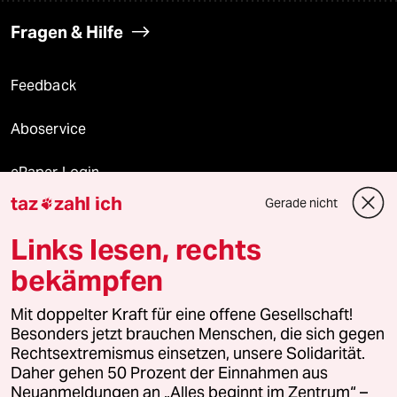
Fragen & Hilfe
Feedback
Aboservice
ePaper Login
taz
zahl ich
Gerade nicht

Downloads für Abonnierende
Links lesen, rechts
bekämpfen
© 2026 taz Verlags und Vertriebs GmbH
Alle Rechte vorbehalten. Bei rechtlichen Fragen oder für Genehmigungen
Mit doppelter Kraft für eine offene Gesellschaft!
wenden Sie sich bitte an
lizenzen@taz.de
Besonders jetzt brauchen Menschen, die sich gegen
Rechtsextremismus einsetzen, unsere Solidarität.
Daher gehen 50 Prozent der Einnahmen aus
Feedback
Redaktionsstatut
Kommune-Richtlinien
KI-
Neuanmeldungen an „Alles beginnt im Zentrum“ –