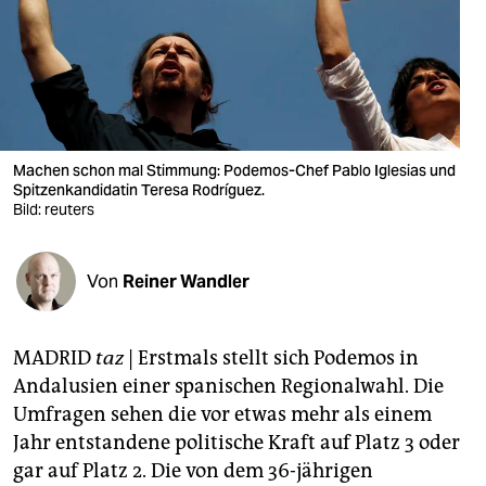
berlin
nord
wahrheit
verlag
Machen schon mal Stimmung: Podemos-Chef Pablo Iglesias und
verlag
Spitzenkandidatin Teresa Rodríguez.
Bild: reuters
veranstaltungen
shop
Von
Reiner Wandler
fragen & hilfe
MADRID
taz
| Erstmals stellt sich Podemos in
unterstützen
Andalusien einer spanischen Regionalwahl. Die
abo
Umfragen sehen die vor etwas mehr als einem
Jahr entstandene politische Kraft auf Platz 3 oder
genossenschaft
gar auf Platz 2. Die von dem 36-jährigen