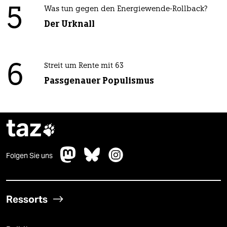
5
Was tun gegen den Energiewende-Rollback?
Der Urknall
6
Streit um Rente mit 63
Passgenauer Populismus
taz

Folgen Sie uns
Ressorts