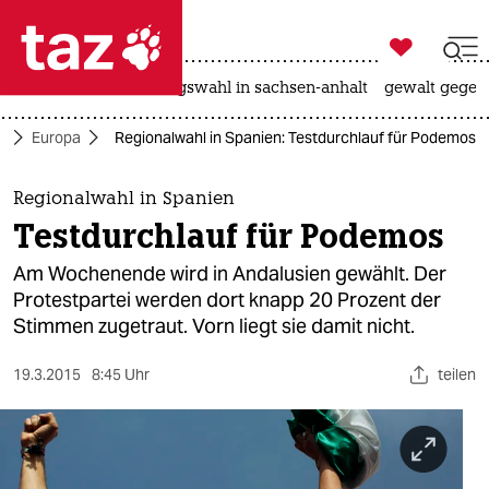

taz zahl ich
hitze
surfen
landtagswahl in sachsen-anhalt
gewalt gegen

taz zahl ich
k
Europa
Regionalwahl in Spanien: Testdurchlauf für Podemos
taz zahl ich
themen
Regionalwahl in Spanien
Testdurchlauf für Podemos
politik
Am Wochenende wird in Andalusien gewählt. Der
öko
Protestpartei werden dort knapp 20 Prozent der
Stimmen zugetraut. Vorn liegt sie damit nicht.
gesellschaft
19.3.2015
8:45 Uhr
teilen
kultur
sport